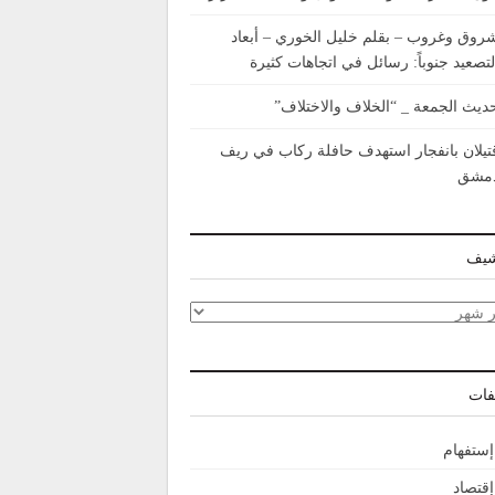
روق وغروب – بقلم خليل الخوري – أبعاد
لتصعيد جنوباً: رسائل في اتجاهات كثيرة
ديث الجمعة _ “الخلاف والاختلاف”
تيلان بانفجار استهدف حافلة ركاب في ريف
مشق
شيف
شيف
فات
إستفهام
إقتصاد