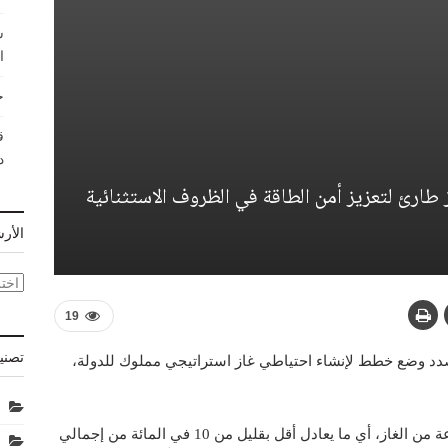
ش
ا
ح
ق
د
طارئ لتعزيز أمن الطاقة في الظروف الاستثنائية
الأر
الأر
19
تصني
ها بصدد وضع خطط لإنشاء احتياطي غاز استراتيجي مملوك للدولة،
وسيكون الاحتياطي بسعة نحو 24 تيراواط/ساعة من الغاز، أي ما يعادل أقل بقليل من 10 في المائة من إجمالي