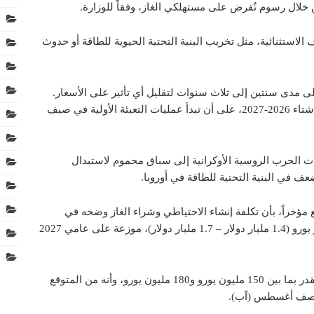
 خلال رسوم تُفرض على مستهلكي الغاز، وفقاً للوزارة.
لاستثنائية، مثل تخريب البنية التحتية الحيوية للطاقة أو حدوث
ى مدى سنتين إلى ثلاث سنوات لتقليل أي تأثير على الأسعار.
ومن المقرر أن يبدأ أول حجوزات التخزين في شتاء 2026-2027، على أن تبدأ عمليات التعبئة الأولية في صيف
أدت الحرب الروسية الأوكرانية إلى سباق محموم لاستبدال
في البنية التحتية للطاقة في أوروبا.
ؤخراً، بأن تكلفة إنشاء الاحتياطي وشراء الغاز وضخه في
التخزين تُقدر بما بين 1.2 مليار يورو و1.5 مليار يورو (1.4 مليار دولار – 1.7 مليار دولار)، موزعة على عامي 2027
وأضاف المصدر أن تكاليف التشغيل السنوية تقدر بما بين 150 مليون يورو و180 مليون يورو، وأنه من المتوقع
تصف أغسطس (آب).