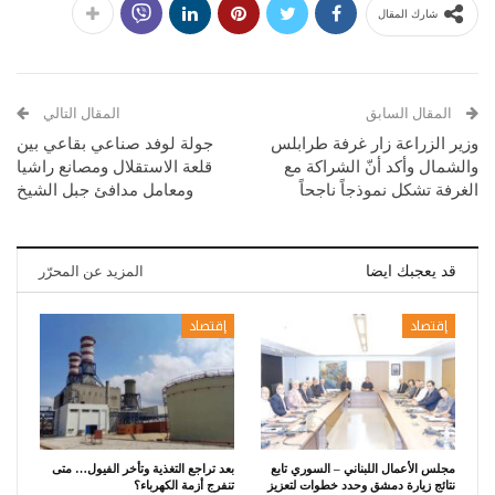
شارك المقال
المقال السابق
المقال التالي
وزير الزراعة زار غرفة طرابلس
جولة لوفد صناعي بقاعي بين
والشمال وأكد أنّ الشراكة مع
قلعة الاستقلال ومصانع راشيا
الغرفة تشكل نموذجاً ناجحاً
ومعامل مدافئ جبل الشيخ
قد يعجبك ايضا
المزيد عن المحرّر
إقتصاد
إقتصاد
مجلس الأعمال اللبناني – السوري تابع
بعد تراجع التغذية وتأخر الفيول… متى
نتائج زيارة دمشق وحدد خطوات لتعزيز
تنفرج أزمة الكهرباء؟