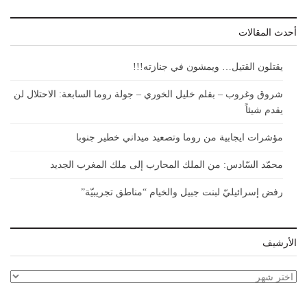
أحدث المقالات
يقتلون القتيل… ويمشون في جنازته!!!
شروق وغروب – بقلم خليل الخوري – جولة روما السابعة: الاحتلال لن
يقدم شيئاً
مؤشرات ايجابية من روما وتصعيد ميداني خطير جنوبا
محمّد السّادس: من الملك المحارب إلى ملك المغرب الجديد
رفض إسرائيليّ لبنت جبيل والخيام “مناطق تجريبيّة”
الأرشيف
الأرشيف