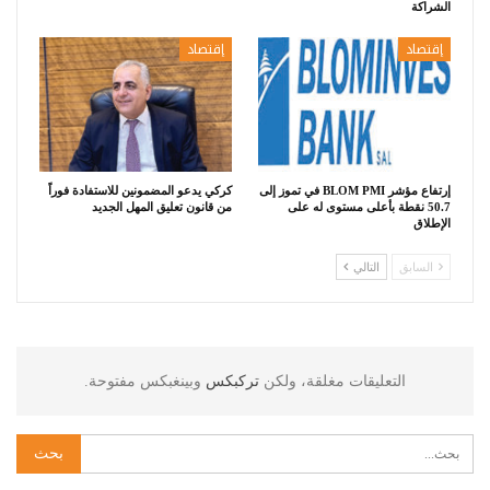
الشراكة
إقتصاد
إقتصاد
إرتفاع مؤشر BLOM PMI في تموز إلى
كركي يدعو المضمونين للاستفادة فوراً
50.7 نقطة بأعلى مستوى له على
من قانون تعليق المهل الجديد
الإطلاق
السابق
التالي
التعليقات مغلقة، ولكن
تركبكس
وبينغبكس مفتوحة.