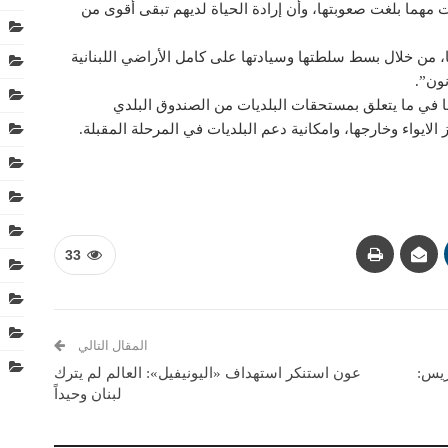
ات مهما بلغت صعوبتها، وأن إرادة الحياة لديهم تبقى أقوى من
تها، من خلال بسط سلطتها وسيادتها على كامل الأراضي اللبنانية
ون”.
ما في ما يتعلق بمستحقات البلديات من الصندوق البلدي
لايواء وخارجها، وامكانية دعم البلديات في المرحلة المقبلة.
33
المقال التالي
ريس:
عون استنكر استهداف «اليونيفيل»: العالم لم يترك
لبنان وحيداً