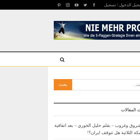
يل الدخول / تسجيل
 المقالات
روق وغروب – بقلم خليل الخوري – بعد اتفاقية
كة الثلاثية هل تتوقف ايران؟!