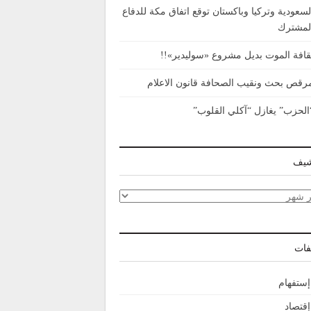
لسعودية وتركيا وباكستان توقع اتفاق مكة للدفاع
لمشترك
قافة الموت بديل مشروع «سوليدير»!!
رقص بحث ونقيب الصحافة قانون الاعلام
الحزب” يغازل “آكلي القلوب”
شيف
شيف
فات
إستفهام
إقتصاد