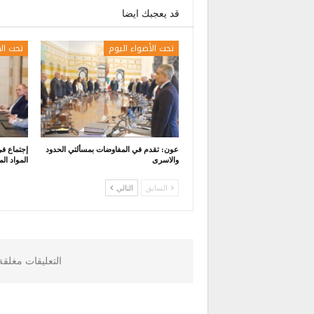
قد يعجبك ايضا
تحت الأضواء اليوم
تحت ال
عون: تقدم في المفاوضات بمسألتي الحدود
إجتماع ف
والاسرى
المواد الم
السابق
التالي
التعليقات مغلق