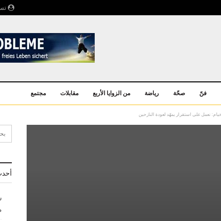
تسج
فنّ
صحّة
رياضة
من الزوايا الأربع
مقابلات
مجتمع
خيام: نعمل على استقرار يمهّد لعودة النازحين
أحدث
ش
م