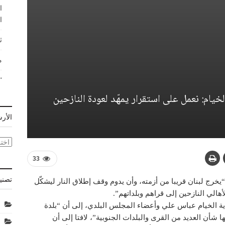
ا
ا
ث
م
“
خيام: نعمل على استقرار يمهّد لعودة النازحين
الأر
الأر
33
تصني
“يخرج لبنان قريبا من أزمته، وأن يدوم وقف إطلاق النار ليشكّل
هالي النازحين إلى قراهم وبلداتهم”.
دية الخيام عباس علي وأعضاء المجلس البلدي، إلى أن “بلدة
 شأن العديد من القرى والبلدات الجنوبية”، لافتا إلى أن