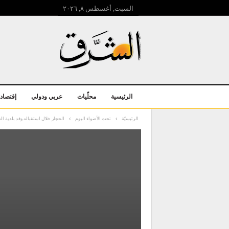
السبت, أغسطس ۸, ۲۰۲٦
الرئيسية
محلّيات
عربي ودولي
إقتصاد
الرئيسيّة
تحت الأضواء اليوم
الحجار خلال استقباله وفد بلدية ال