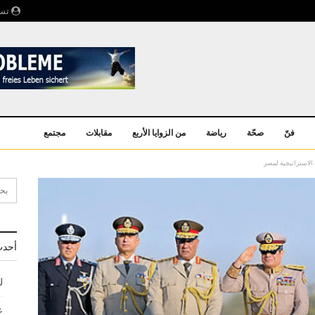
تسج
فنّ
صحّة
رياضة
من الزوايا الأربع
مقابلات
مجتمع
الاستراتيجية لمصر
أحدث
ل
ع