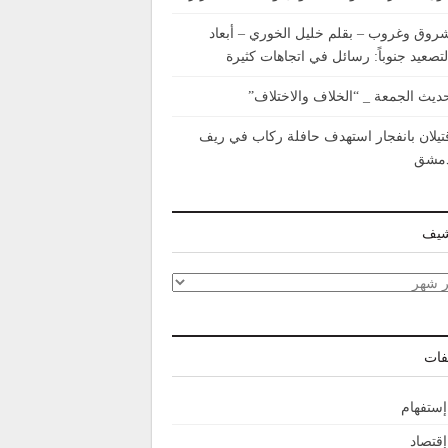
روق وغروب – بقلم خليل الخوري – أبعاد
لتصعيد جنوباً: رسائل في اتجاهات كثيرة
ديث الجمعة _ “الخلاف والاختلاف”
تيلان بانفجار استهدف حافلة ركاب في ريف
مشق
شيف
شيف
فات
إستفهام
إقتصاد