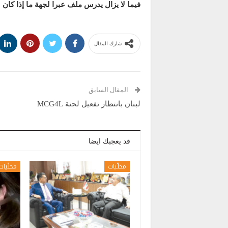
فيما لا يزال يدرس ملف عبرا لجهة ما إذا كان 
شارك المقال
المقال السابق
لبنان بانتظار تفعيل لجنة MCG4L
قد يعجبك ايضا
محلّيات
محلّيات