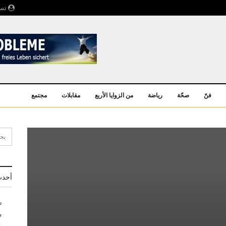
تسج
فنّ
صحّة
رياضة
من الزوايا الأربع
مقابلات
مجتمع
أحدث
ش
م