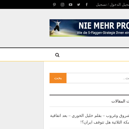
يل الدخول / تسجيل
 المقالات
روق وغروب – بقلم خليل الخوري – بعد اتفاقية
كة الثلاثية هل تتوقف ايران؟!