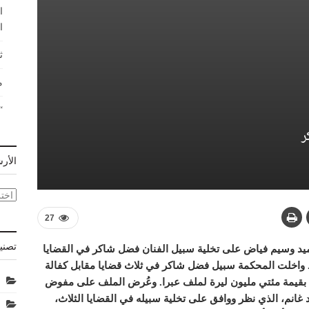
ا
ا
ث
م
“
ر
الأر
الأر
27
تصني
ميد وسيم فياض على تخلية سبيل الفنان فضل شاكر في القضايا
را. واخلت المحكمة سبيل فضل شاكر في ثلاث قضايا مقابل كفالة
ة بقيمة مئتي مليون ليرة لملف عبرا. وعُرض الملف على مفوض
انم، الذي نظر ووافق على تخلية سبيله في القضايا الثلاث،