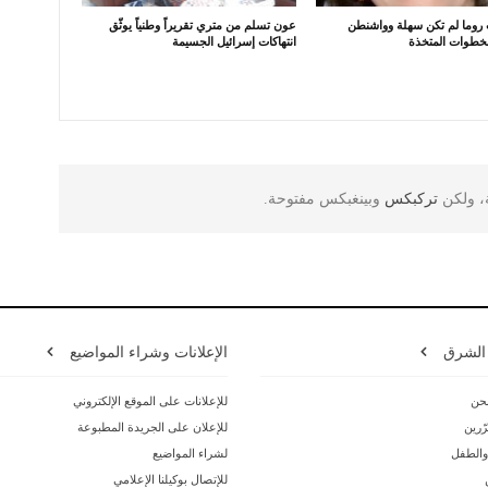
روما لم تكن سهلة وواشنطن
عون تسلم من متري تقريراً وطنياً يوثّق
لخطوات المتخذة
انتهاكات إسرائيل الجسيمة
ة، ولكن
تركبكس
وبينغبكس مفتوحة.
 الشرق
الإعلانات وشراء المواضيع
حن
للإعلانات على الموقع الإلكتروني
ّرين
للإعلان على الجريدة المطبوعة
 والطفل
لشراء المواضيع
للإتصال بوكيلنا الإعلامي