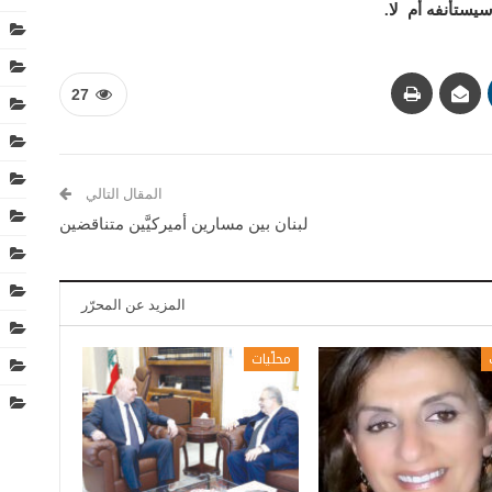
سيستأنفه أم لا.
27
المقال التالي
لبنان بين مسارين أميركيَّين متناقضين
المزيد عن المحرّر
محلّيات