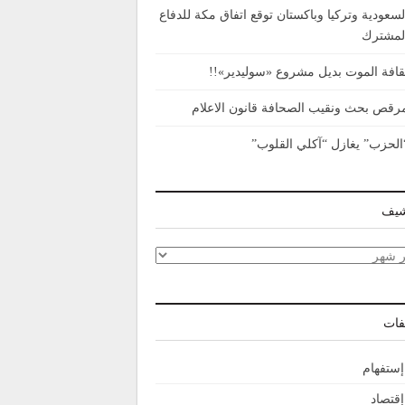
لسعودية وتركيا وباكستان توقع اتفاق مكة للدفاع
لمشترك
قافة الموت بديل مشروع «سوليدير»!!
رقص بحث ونقيب الصحافة قانون الاعلام
الحزب” يغازل “آكلي القلوب”
شيف
شيف
فات
إستفهام
إقتصاد