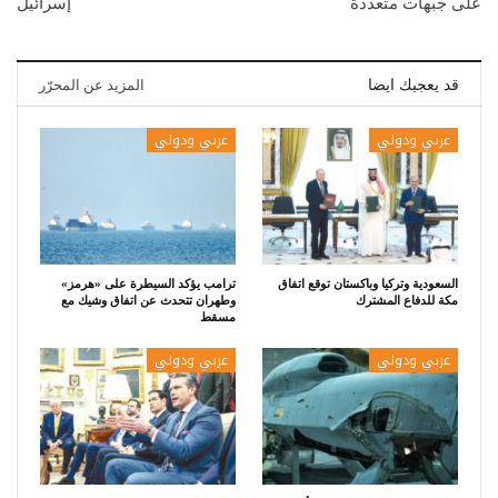
على جبهات متعددة
إسرائيل
قد يعجبك ايضا
المزيد عن المحرّر
عربي ودولي
عربي ودولي
السعودية وتركيا وباكستان توقع اتفاق
ترامب يؤكد السيطرة على «هرمز»
مكة للدفاع المشترك
وطهران تتحدث عن اتفاق وشيك مع
مسقط
عربي ودولي
عربي ودولي