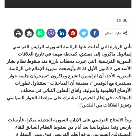
30
شارك المقال
تأتي الزيارة التي أعلنت عنها الرئاسة السورية، للرئيس الفرنسي
إيمانويل ماكرون إلى دمشق، كمحطة مهمة في تاريخ العلاقات
السورية الفرنسية، التي عبرت محطات بارزة منذ سقوط نظام بشار
الأسد في 8 كانون الأول 2024.وأوضحت مديرية الإعلام في الرئاسة
السورية الأحد، أن الرئيسين الشرع وماكرون “سيجريان جلسة حوار
مستديرة مع الوفدين”، مضيفة أن المباحثات “ستتناول تطورات
الأوضاع الإقليمية والدولية، وآفاق التعاون الثنائي في مختلف
المجالات، في إطار الحرص المشترك على مواصلة الحوار السياسي
وتعزيز العلاقات بين البلدين”.
وبدأ الانفتاح الفرنسي على الإدارة السورية الجديدة مبكرا، فأرسلت
باريس وفدا ديبلوماسيا بعد أيام من سقوط النظام السابق للقاء
المسؤولين السوريين، ورفع العلم الفرنسي فوق مبنى السفارة