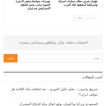
طهران تعرض حطام مسيّرات أميركية
بتهديدات متواصلة ونقص الذخيرة
وإسرائيلية أسقطتها خلال الحرب
الحيوية ترامب يخسر التفوّق
الاستراتيجي ضد إيران
السابق
التالي
التعليقات مغلقة، ولكن
تركبكس
وبينغبكس مفتوحة.
أحدث المقالات
شروق وغروب – بقلم خليل الخوري – بعد اتفاقية مكة الثلاثية هل
تتوقف ايران؟!
السعودية وتركيا وباكستان توقع اتفاق مكة للدفاع المشترك