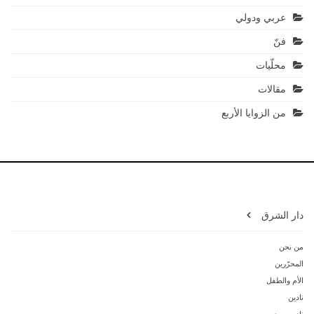
عربي ودولي
فنّ
محلّيات
مقالات
من الزوايا الأربع
دار الشرق
من نحن
المحرّرين
الأم والطفل
نادين
نادين مود