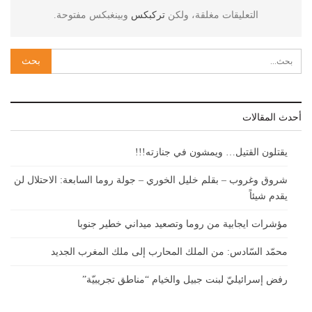
التعليقات مغلقة، ولكن
تركبكس
وبينغبكس مفتوحة.
أحدث المقالات
يقتلون القتيل… ويمشون في جنازته!!!
شروق وغروب – بقلم خليل الخوري – جولة روما السابعة: الاحتلال لن
يقدم شيئاً
مؤشرات ايجابية من روما وتصعيد ميداني خطير جنوبا
محمّد السّادس: من الملك المحارب إلى ملك المغرب الجديد
رفض إسرائيليّ لبنت جبيل والخيام “مناطق تجريبيّة”