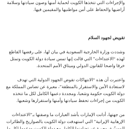
والإجراءات التي تتخذها الكويت لحماية أمنها وصون سيادتها وسلامة
أراضيها والحفاظ على أمن مواطنيها والمقيمين فيها.
تقويض
لجهود
السلام
وشددت وزارة الخارجية السعودية في بيان لها، على رفضها القاطع
لهذه “الاعتداءات” التي قالت إنها تمس سيادة دولة الكويت وتمثل
خرقا واضحا للقانون الدولي وميثاق الأمم المتحدة.
واعتبرت أن هذه “الانتهاكات تقوض الجهود الدولية التي تهدف
لاستعادة الأمن والاستقرار بالمنطقة”، معبرة عن تضامن المملكة مع
دولة الكويت حكومة وشعبا، ومجددة دعمها الكامل لكل ما تتخذه
الكويت من إجراءات تحفظ سيادتها وأمنها واستقرارها وشعبها.
من جهتها، أدانت الإمارات بأشد العبارات ما وصفتها بـ”الاعتداءات
الإرهابية الإيرانية” التي استهدفت دولة الكويت بالصواريخ والطائرات
المسيّرة، معبرة عن تضامنها الكامل مع دولة الكويت ودعمها لكل ما