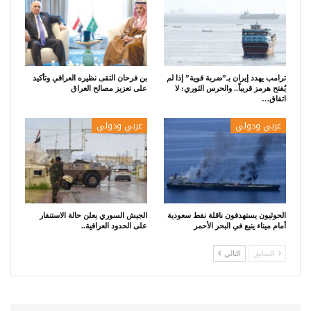
ترامب يهدد إيران بـ”ضربة قوية” إذا لم
بن فرحان التقى نظيره العراقي وتأكيد
يُفتح هرمز قريباً.. والحرس الثوري: لا
على تعزيز مصالح العراق
اتفاق…
عربي ودولي
عربي ودولي
الحوثيون يستهدفون ناقلة نفط سعودية
الجيش السوري يعلن حالة الاستنفار
أمام ميناء ينبع في البحر الأحمر
على الحدود العراقية..
السابق
التالي