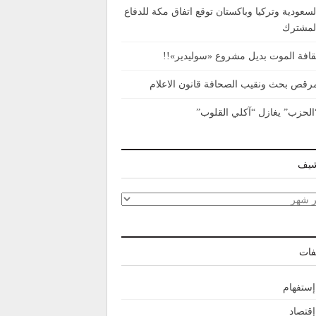
لسعودية وتركيا وباكستان توقع اتفاق مكة للدفاع
لمشترك
قافة الموت بديل مشروع «سوليدير»!!
رقص بحث ونقيب الصحافة قانون الاعلام
الحزب” يغازل “آكلي القلوب”
شيف
شيف
فات
إستفهام
إقتصاد