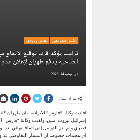
الأخبار في صور
عربي ودولي
ترامب يؤكد قرب توقيع الاتفاق م
الضاحية يدفع طهران لإعلان عدم ا
في
يونيو 14, 2026
شارك المقال
افادت وكالة “فارس” الايرانية، بان طهران 
إسرائيل بيروت امس. ولفتت وكالة “فارس” الى
قطري ولم يتم التوصل إلى اتفاق نهائي بعد.
اي هجمات خصوصا ان المسار التفاوضي قد وصل