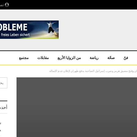
تسج
فنّ
صحّة
رياضة
من الزوايا الأربع
مقابلات
مجتمع
ران وفتح مضيق هرمز وضرب إسرائيل الضاحية يدفع طهران لإعلان عدم اكتماله
أحدث
ش
م