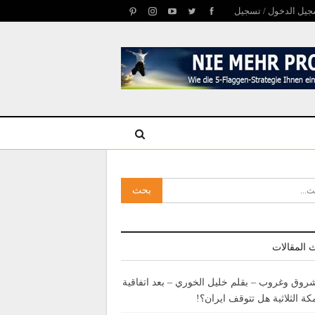
يل الدخول / تسجيل
 المقالات
روق وغروب – بقلم خليل الخوري – بعد اتفاقية
كة الثلاثية هل تتوقف ايران؟!