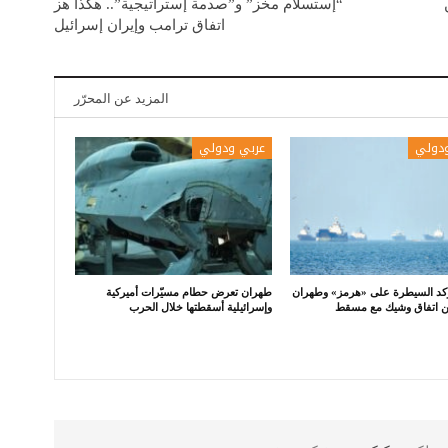
“إستسلام مخز” و”صدمة إستراتيجية”.. هكذا هز
اتفاق ترامب وإيران إسرائيل
المزيد عن المحرّر
ودولي
عربي ودولي
كد السيطرة على «هرمز» وطهران
طهران تعرض حطام مسيّرات أميركية
ن اتفاق وشيك مع مسقط
وإسرائيلية أسقطتها خلال الحرب