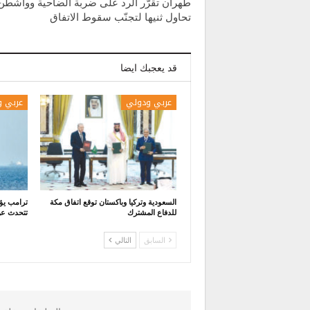
طهران تقرّر الرد على ضربة الضاحية وواشطن
تحاول ثنيها لتجنّب سقوط الاتفاق
قد يعجبك ايضا
عربي ودولي
عربي 
السعودية وتركيا وباكستان توقع اتفاق مكة
ترامب يؤ
للدفاع المشترك
تتحدث ع
السابق
التالي