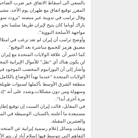
بالسعي الى اسقاط الاتفاق عبر ضرب الضاحية،
المقرر توقيع اتفاق مع طهران يوم الأحد، مشي
وقال ترامب في تدوينة عبر منصته “تروث سوشي
باراك أوباما كان يتيح لإيران طريقا سلسا نحو
مواجهة الأسلحة النووية”.
وأوضح ترامب أن إيران لم تعد ترغب في امتلاك
مضيق هرمز للجميع مباشرة بعد التوقيع”.
كما اعتبر أن علاقة الولايات المتحدة مع إيران
لن يكون هناك أي “نقل” للأموال الإيرانية المج
وأشار إلى أن اليورانيوم المخصب الموجود في 
الولايات المتحدة “عندما تهدأ الأوضاع بالكام
منطقة الشرق الأوسط بأكملها لسنوات طويلة 
وسهولة ومن دون مشكلات.وشدد على أنه “إذا لم
مرة أخرى أبدا”.
في المقابل، قالت إيران السبت إن توقيع إطار ا
مستبعدة ما أعلنته باكستان، الوسيطة في المحا
والعشرين المقبلة.
ونقلت وسائل إعلام رسمية إيرانية عن المتحدث
التفاهم التي تتوسط فيها إسلام آباد لن يتم الأ