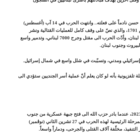
، وقتل آخرين بهدف مبادلتهم بأسرى لبنانيين في السجون
وقد استمرت الحرب 34 يوماً، خرج منها السيّد حسن نادماً على فعلته.. وانتهت الحرب في 14 آب (أغسطس)
2006 بعد صدور قرار مجلس الأمن الدولي رقم 1701، والذي نصّ على وقف كامل للعمليات القتالية ونشر
الجيش اللبناني وقوات «اليونيفيل» في جنوب لبنان، وأدّت الحرب الى مقتل وجرح 7000 لبناني، وتدمير واسع
لبيروت وجنوب لبنان.
تلفزيونية بأنه لو كان يعلم أنّ عملية أسر الجنديين ستؤدي الى
بدأت هذه الحرب في 8 تشرين الأول (أكتوبر) 2023، عندما بادر حزب الله الى فتح جبهة عسكرية من جنوب
لبنان ضد إسرائيل دعماً لقطاع غزة. وانتهت المرحلة الرئيسية لهذه الحرب في 27 تشرين الثاني (نوڤمبر)