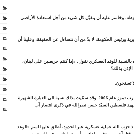
وطه، وخاسر عليه أن يتقبّل كل شيء من أجل استعادة الأراضي
ية ورئيس الحكومة، لا بدّ من أن نتساءل عن الحقيقة، وعلينا أن
 بالنسبة للوفد العسكري نقول: «إذا كنتم حريصين على لبنان،
الإذن بذلك؟
ا تستحون.
1- حرب «لو كنت أعلم»: وهو الاسم الشائع لحرب تموز عام 2006. وقد سمّيت بذلك نسبة الى العبارة الشهيرة
 شهيد فلسطين السيّد حسن نصرالله في ذكرى انتصار آب
 في 12 تموز (يوليو) 2006، حين نفّذ حزب الله عملية عسكرية عبر الحدود، أطلق عليها اسم «الوعد