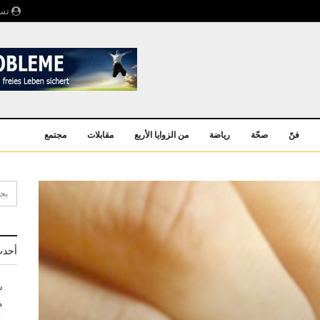
تسج
فنّ
صحّة
رياضة
من الزوايا الأربع
مقابلات
مجتمع
أحدث
ش
م