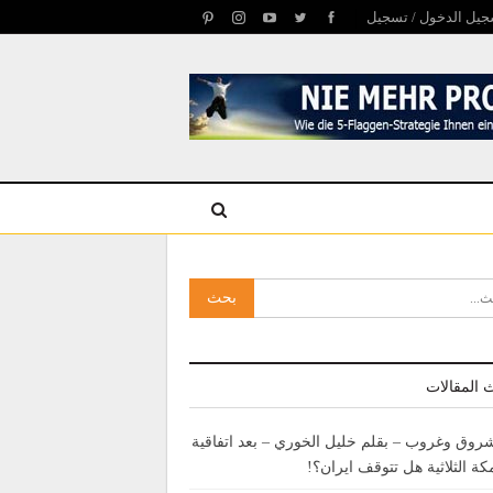
يل الدخول / تسجيل
 المقالات
روق وغروب – بقلم خليل الخوري – بعد اتفاقية
كة الثلاثية هل تتوقف ايران؟!