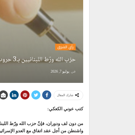
رأي الشرق
حزب الله ورّط اللبنانيين بـ3 حروب؟؟
في
يوليو 7, 2026
شارك المقال
كتب عوني الكعكي:
من دون لف ودوران، فإنّ حزب الله ورّط اللبنان
واشنطن من أجل عقد اتفاق مع العدو الإسرائيلي