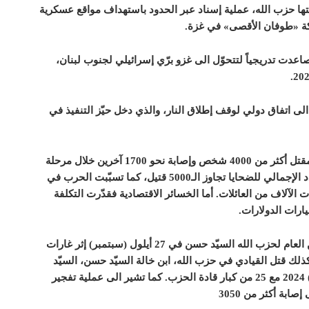
ها حزب الله، عملية إسناد عبر الحدود باستهداف مواقع عسكرية
ركة «طوفان الأقصى» في غزة.
عدت تدريجياً لتتحوّل الى غزو برّي إسرائيلي لجنوب لبنان،
ل الى اتفاق دولي لوقف إطلاق النار، والذي دخل حيّز التنفيذ في
أمّا الخسائر البشرية فقد أسفرت الحرب عن مقتل أكثر من 4000 شخص وإصابة نحو 1700 آخرين خلال مرحلة
التصعيد الشامل وسط تقديرات أكيدة بأنّ العدد الإجمالي للضحايا تجاوز الـ5000 قتيل، كما تسبّبت الحرب في
 الآلاف من العائلات. أما الخسائر الاقتصادية فقدّرت التكلفة
ارات الدولارات.
إشارة الى ان أهم الخسائر كانت اغتيال الأمين العام لحزب الله السيّد حسن في 27 أيلول (سبتمبر) إثر غارات
كذلك قتل القيادي في حزب الله، ابن خالة السيّد حسن، السيّد
هاشم صفي الدين ليلة 3 تشرين الأوّل (اكتوبر) 2024 مع 25 من كبار قادة الحزب. كما تشير الى عملية تفجير