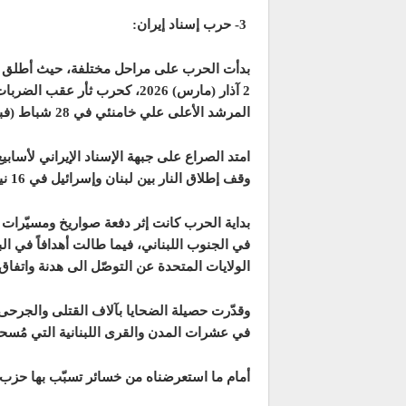
3- حرب إسناد إيران:
بدأت الحرب على مراحل مختلفة، حيث أطلق 
2 آذار (مارس) 2026، كحرب ثأر 
المرشد الأعلى علي خامنئي في 28 شباط (فبراير) 2026، وذلك بعد تصاعد الاشتباكات.
امتد الصراع على جبهة الإسناد الإيراني لأسابيع
وقف إطلاق النار بين لبنان وإسرائيل في 16 نيسان (ابريل) 2026.
بداية الحرب كانت إثر دفعة صواريخ ومسيّرات 
في الجنوب اللبناني، فيما طالت أهدافاً في ا
الولايات المتحدة عن التوصّل الى هدنة واتفاق تسوية في 16 نيسا
وقدّرت حصيلة الضحايا بآلاف القتلى والجرحى ب
في عشرات المدن والقرى اللبنانية التي مُسحت
أمام ما استعرضناه من خسائر تسبّب بها حزب ال