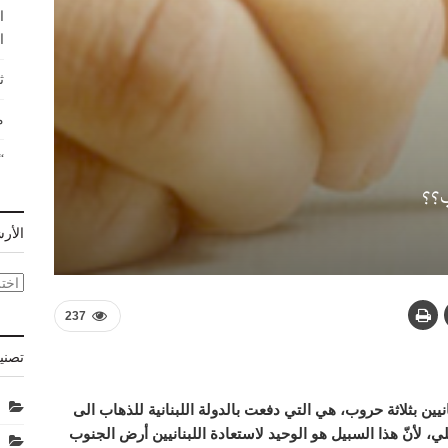
ا
ا
ث
م
“
الأر
الأر
237
تصني
يين بثلاثة حروب، هي التي دفعت بالدولة اللبنانية للذهاب الى
، لأنّ هذا السبيل هو الوحيد لاستعادة اللبنانيين أرض الجنوب