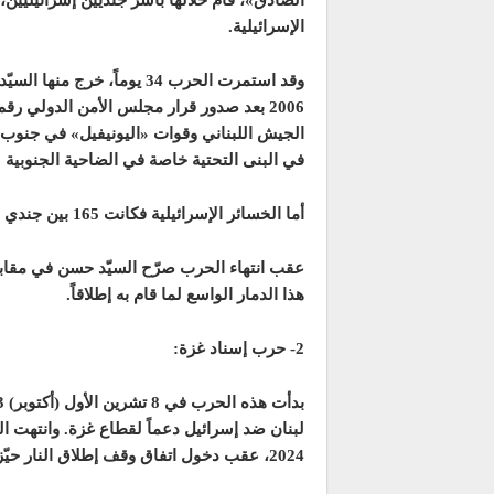
الصادق»، قام خلالها بأسر جنديين إسرائيليين
الإسرائيلية.
في البنى التحتية خاصة في الضاحية الجنوبية 
أما الخسائر الإسرائيلية فكانت 165 بين جندي إسرائيلي ومدني، وتسبّبت في شلل واسع في شمال إسرائيل.
عقب انتهاء الحرب صرّح السيّد حسن في مقابلة 
هذا الدمار الواسع لما قام به إطلاقاً.
2- حرب إسناد غزة:
2024، عقب دخول اتفاق وقف إطلاق النار حيّز التنفيذ، مخلّفة آلاف القتلى والجرحى، ودماراً واسعاً.