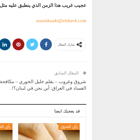
عجيب غريب هذا الزمن الذي ينطبق عليه مثل «
aounikaaki@elshark.com
شارك المقال
المقال السابق
شروق وغروب – بقلم خليل الخوري – مكافحة
الفساد في العراق: أين نحن في لبنان؟!.
قد يعجبك ايضا
رأي الشرق
رأي ال