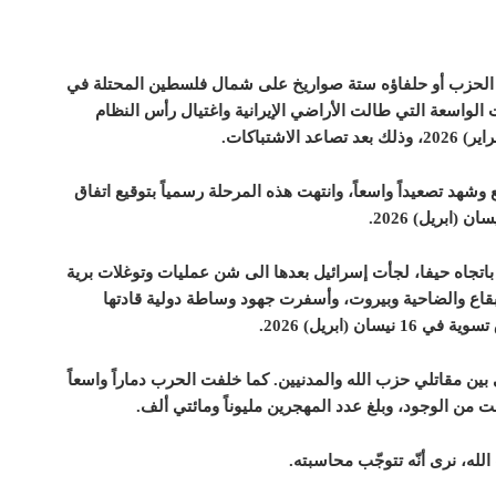
الحزب أو حلفاؤه ستة صواريخ على شمال فلسطين المحتلة في
عقب الضربات الواسعة التي طالت الأراضي الإيرانية واغتيال رأس النظام
 وشهد تصعيداً واسعاً، وانتهت هذه المرحلة رسمياً بتوقيع اتفاق
باتجاه حيفا، لجأت إسرائيل بعدها الى شن عمليات وتوغلات برية
لبقاع والضاحية وبيروت، وأسفرت جهود وساطة دولية قادتها
ن (ابريل) 2026.
ين مقاتلي حزب الله والمدنيين. كما خلفت الحرب دماراً واسعاً
 من الوجود، وبلغ عدد المهجرين مليوناً ومائتي ألف.
له، نرى أنّه تتوجّب محاسبته.