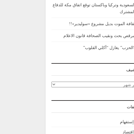
لسعودية وتركيا وباكستان توقع اتفاق مكة للدفاع
لمشترك
قافة الموت بديل مشروع «سوليدير»!!
رقص بحث ونقيب الصحافة قانون الاعلام
الحزب” يغازل “آكلي القلوب”
شيف
شيف
فات
إستفهام
إقتصاد