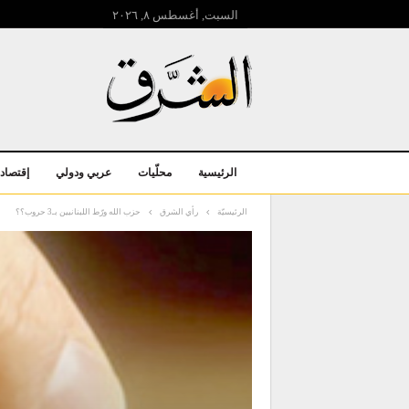
السبت, أغسطس ۸, ۲۰۲٦
الرئيسية
محلّيات
عربي ودولي
إقتصاد
الرئيسيّة
رأي الشرق
حزب الله ورّط اللبنانيين بـ3 حروب؟؟