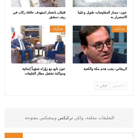
عون: مسار المفاوضات طويل وعلينا
قتيلان بانفجار استهدف حافلة ركاب في
الاستمرار به
ريف دمشق
محلّيات
محلّيات
لاريجاني: يجب هدم مكة والكعبة
عون تابع مع زوّراه شؤوناً إنمائية
ومواكبة تشغيل مطار القليعات
السابق
التالي
التعليقات مغلقة، ولكن
تركبكس
وبينغبكس مفتوحة.