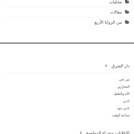
محلّيات
مقالات
من الزوايا الأربع
دار الشرق
من نحن
المحرّرين
الأم والطفل
نادين
نادين مود
صناعة الوقت
الإعلانات وشراء المواضيع