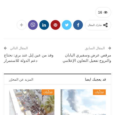
16
شارك المقال
المقال السابق
المقال التالي
مرقص عرض وسفيري اليابان
وفد من عين إبل عند بري: نحتاج
والنروج تفعيل التعاون الإعلامي
دعم الدولة للاستمرار
قد يعجبك ايضا
المزيد عن المحرّر
محلّيات
محلّيات