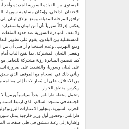
المستوى بين القيادة السورية الجديدة وأحد أبر
الاحتقان الداخلي، وإمكان مساهمة سوريا، بالت
ترافق المرحلة المقبلة، ومنع انزلاق لبنان إل
يعكس إدراكاً سورياً بأن أمن لبنان واستقراره
ولا تقف المبادرة السورية عند حدود الملفات ا
المستقبلية بين البلدين، يقوم على تطوير الت
ومنع التهريب، وعدم استخدام أراضي أي من البلد
وتفعيل اللجان المشتركة، بما يفتح الباب أمام
كما تتضمن المبادرة رؤية مشتركة للتعامل مع ا
على لبنان وسوريا، والتشديد على ضرورة انسحاب
ويأتي ذلك في انسجام مع الموقف الذي سبق ل
من الاحتلال، على أن يُصار لاحقاً إلى معالجة م
ويكرس منطق الحوار.
وتحمل محطة طرابلس بعداً سياسياً ورمزياً لا 
الجمعة في مسجد السلام، الذي ارتبط اسمه بواح
الحرب السورية، يتجاوز الاعتبارات البروتوكولي
طرابلس، وحضور أول وزير خارجية يمثل سوريا ا
وإشارة إلى رغبة دمشق في طي صفحات الماضي