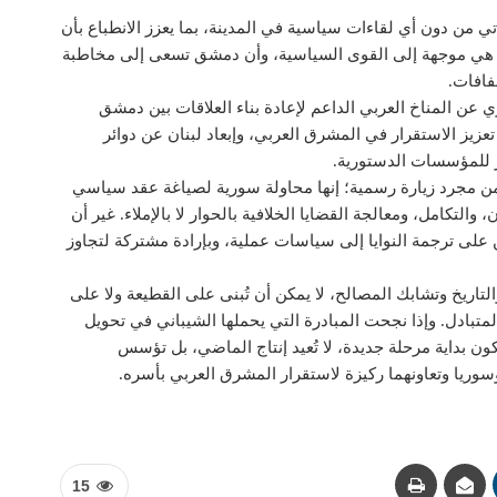
ي من دون أي لقاءات سياسية في المدينة، بما يعزز الانطباع بأن
ما هي موجهة إلى القوى السياسية، وأن دمشق تسعى إلى مخاطبة
فافات.
عن المناخ العربي الداعم لإعادة بناء العلاقات بين دمشق
عزيز الاستقرار في المشرق العربي، وإبعاد لبنان عن دوائر
ار للمؤسسات الدستورية.
 من مجرد زيارة رسمية؛ إنها محاولة سورية لصياغة عقد سياسي
، والتكامل، ومعالجة القضايا الخلافية بالحوار لا بالإملاء. غير أن
 على ترجمة النوايا إلى سياسات عملية، وبإرادة مشتركة لتجاوز
والتاريخ وتشابك المصالح، لا يمكن أن تُبنى على القطيعة ولا على
المتبادل. وإذا نجحت المبادرة التي يحملها الشيباني في تحويل
 بداية مرحلة جديدة، لا تُعيد إنتاج الماضي، بل تؤسس
وسوريا وتعاونهما ركيزة لاستقرار المشرق العربي بأسره.
15