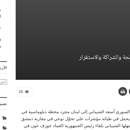
ش
ا
ح
ق
د
حة والشراكة والاستقرار
الأر
الأر
15
تصني
ية السوري أسعد الشيباني إلى لبنان مجرد محطة دبلوماسية في
ياً يحمل في طياته مؤشرات على تحوّل نوعي في مقاربة دمشق
استهلها الشيباني بلقاء رئيس الجمهورية العماد جوزف عون في