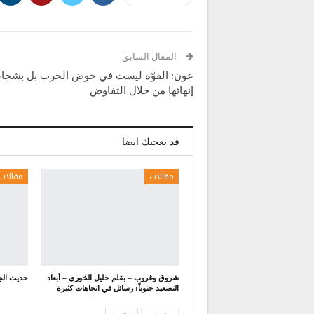
المقال السابق
عون: القوّة ليست في خوض الحرب بل بشجا
إنهائها من خلال التفاوض
قد يعجبك ايضا
مقالات
مقالات
شروق وغروب – بقلم خليل الخوري – أبعاد
حديث الج
التصعيد جنوباً: رسائل في اتجاهات كثيرة