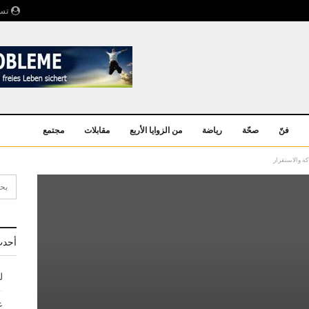
تسج
فنّ
صحّة
رياضة
من الزوايا الأربع
مقابلات
مجتمع
ة والاستقرار
أحدث
ل
ع