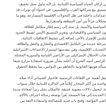
ز أركان الحياة السياسية اللبنانية، بل لأنه تناول سبل تخفيف
نسيق مع شركائها العرب والإقليميين، في احتواء أي توترات قد
ى صدامات داخلية في ظل التحولات الإقليمية المتسارعة. وهو ما
 يشكلان جزءاً من أمن المنطقة واستقرارها.
لسياسية والأمنية، بل تمتد إلى رسم إطار متكامل للعلاقة
عاون السياسي والاقتصادي، وتعزيز التنسيق الأمني لضبط الحدود
ين للإضرار بالآخر، إضافة إلى تنشيط الاتفاقيات الثنائية،
 مرحلة جديدة من التكامل الاقتصادي والتجاري والنقل والطاقة.
لتحديات الإقليمية، وفي مقدمتها استمرار الاعتداءات الإسرائيلية
 الاحتلال الإسرائيلي من الأراضي اللبنانية والسورية المحتلة.
لرئيس أحمد الشرع أن أعلنه بشأن ضرورة استعادة مزارع شبعا
سألة هويتها القانونية بالتفاهم بين الدولتين، بما يحفظ الحقوق
يقل أهمية عن اللقاءات الرسمية. فاختيار الشيباني أداء صلاة
دة من أكثر المجازر إيلاماً في الذاكرة اللبنانية خلال سنوات
ة، ليحمل دلالات معنوية عميقة. فالمكان يمثل رمزاً لمعاناة مدينة
لجديدة إلى هذا المسجد يُقرأ بوصفه رسالة اعتراف بالآلام،
 المؤلمة، وفتح باب جديد للمصالحة واستعادة الثقة بين