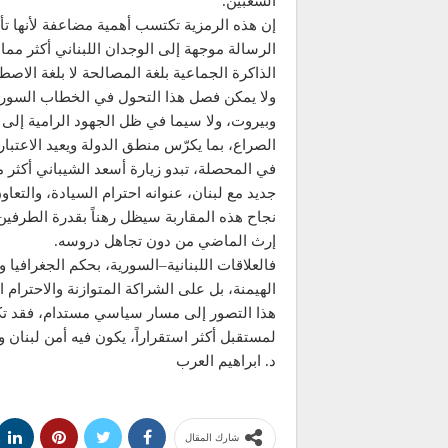
الشعبين.
إن هذه الرمزية تكتسب أهمية مضاعفة لأنها تأت
الرسالة موجهة إلى الوجدان اللبناني أكثر م
الذاكرة الجماعية بلغة المصالحة لا بلغة الاصط
ولا يمكن فصل هذا التحول في الخطاب السوري 
وبيروت، ولا سيما في ظل الجهود الرامية إلى ت
الصراع، بما يكرّس منطق الدولة ويعيد الاعتب
في المحصلة، تبدو زيارة أسعد الشيباني أكثر
جديد مع لبنان، عنوانه احترام السيادة، والتعاون
نجاح هذه المقاربة سيظل رهناً بقدرة الطرفين
إرث الماضي من دون تجاهل دروسه.
فالعلاقات اللبنانية–السورية، بحكم الجغرافيا 
الهيمنة، بل على الشراكة المتوازنة والاحترام 
هذا التصور إلى مسار سياسي مستدام، فقد تكون
لمستقبل أكثر استقراراً، يكون فيه أمن لبنان 
د. ابراهيم العرب
شارك المقال