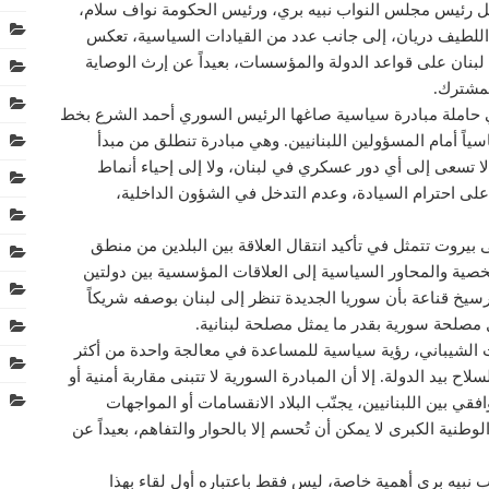
مل رئيس مجلس النواب نبيه بري، ورئيس الحكومة نواف سلام،
 اللطيف دريان، إلى جانب عدد من القيادات السياسية، تعكس
لبنان على قواعد الدولة والمؤسسات، بعيداً عن إرث الوصاية
لمشترك.
أتي حاملة مبادرة سياسية صاغها الرئيس السوري أحمد الشرع بخط
سياً أمام المسؤولين اللبنانيين. وهي مبادرة تنطلق من مبدأ
لا تسعى إلى أي دور عسكري في لبنان، ولا إلى إحياء أنماط
ة على احترام السيادة، وعدم التدخل في الشؤون الداخلية،
 بيروت تتمثل في تأكيد انتقال العلاقة بين البلدين من منطق
خصية والمحاور السياسية إلى العلاقات المؤسسية بين دولتين
يخ قناعة بأن سوريا الجديدة تنظر إلى لبنان بوصفه شريكاً
ل مصلحة سورية بقدر ما يمثل مصلحة لبنانية.
لشيباني، رؤية سياسية للمساعدة في معالجة واحدة من أكثر
ح بيد الدولة. إلا أن المبادرة السورية لا تتبنى مقاربة أمنية أو
 بين اللبنانيين، يجنّب البلاد الانقسامات أو المواجهات
الوطنية الكبرى لا يمكن أن تُحسم إلا بالحوار والتفاهم، بعيداً عن
نبيه بري أهمية خاصة، ليس فقط باعتباره أول لقاء بهذا