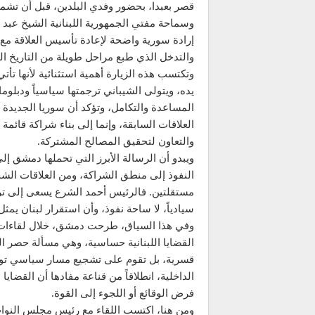
قصر بعبدا، بحضور وفدي البلدين، قبل أن تش
وسماحة مفتي الجمهورية اللبنانية الشيخ عبد
إرادة سورية واضحة لإعادة تأسيس العلاقة مع 
والتدخل الذي طبع مراحل طويلة من التاريخ ا
وتكتسب هذه الزيارة أهمية استثنائية لأنها ت
يده، ويتولى الشيباني ترجمتها سياسياً ودبلوما
المساعدة والتكامل، وتؤكد أن سوريا الجديدة 
العلاقات السابقة، وإنما إلى بناء شراكة قائم
والتعاون لتحقيق المصالح المشتركة.
ويبدو أن الرسالة الأبرز التي تحملها دمشق إلى
النفوذ إلى منطق الشراكة، ومن العلاقات الش
مستقلتين. فالرئيس أحمد الشرع يسعى إلى ترس
سيادياً، لا ساحة نفوذ، وأن استقرار لبنان يمث
وفي هذا السياق، طرحت دمشق، خلال لقاءات ا
القضايا اللبنانية حساسية، وهي مسألة حصر السلا
قسرية، بل تقوم على تشجيع مسار سياسي توافقي
الداخلية، انطلاقاً من قناعة مفادها أن القضايا 
فرض الوقائع أو اللجوء إلى القوة.
ومن هنا، اكتسب اللقاء مع رئيس مجلس النواب 