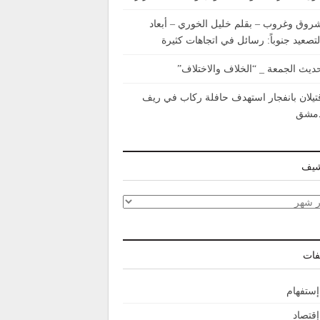
روق وغروب – بقلم خليل الخوري – أبعاد
لتصعيد جنوباً: رسائل في اتجاهات كثيرة
ديث الجمعة _ “الخلاف والاختلاف”
تيلان بانفجار استهدف حافلة ركاب في ريف
مشق
شيف
شيف
فات
إستفهام
إقتصاد