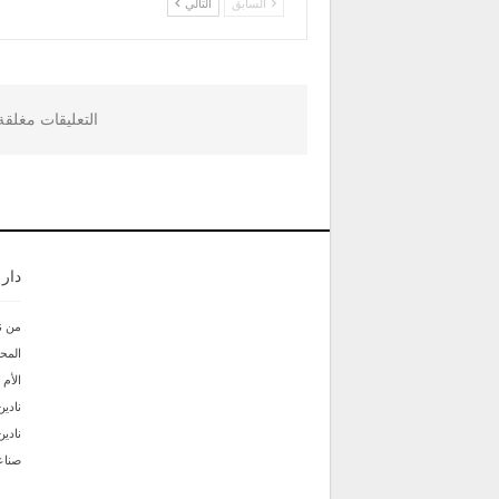
السابق
التالي
التعليقات مغلق
دار
من ن
المحر
الأم
نادين
نادي
صناع