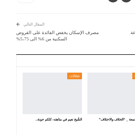
المقال التالي
عة
مصرف الإسكان يخفض الفائدة على القروض
السكنية من 6% الى 5،75%
مقالات
معة _ “الخلاف والاختلاف”
الشّيخ نعيم في متاهته: كلكم خونة..