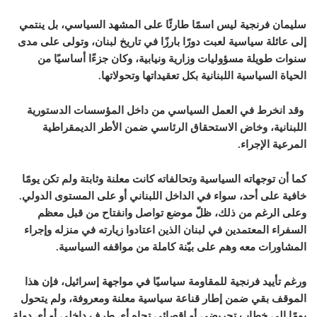
سليمان فرنجية ليس اسمًا طارئًا على المشهد السياسي، بل ينتمي
إلى عائلة سياسية لعبت دورًا بارزًا في تاريخ لبنان، وتولى على مدى
سنوات طويلة مسؤوليات وزارية ونيابية، وكان جزءًا أساسيًا من
الحياة السياسية اللبنانية بكل تعقيداتها وتحولاتها.
وقد انخرط في العمل السياسي من داخل المؤسسات الدستورية
اللبنانية، وخاض الاستحقاق الرئاسي ضمن الأطر الديمقراطية
المرعية الإجراء.
كما أن توجهاته السياسية وتحالفاته كانت معلنة وثابتة ولم تكن يومًا
خافية على أحد، سواء في الداخل اللبناني أو على المستوى الدولي.
وعلى الرغم من ذلك، ظلّ موضع تواصل وانفتاح من قبل معظم
السفراء المعتمدين في لبنان الذين اعتادوا زيارته في منزله وإجراء
المشاورات معه وهم على بيّنة كاملة من مواقفه السياسية.
ورغم تأييد فرنجية للمقاومة سياسيًا في مواجهة إسرائيل، فإن هذا
الموقف بقي ضمن إطار قناعة سياسية معلنة ومعروفة، ولم يتحول
يومًا إلى خطاب تحريضي أو إقصائي تجاه أي طرف داخلي أو أي دولة