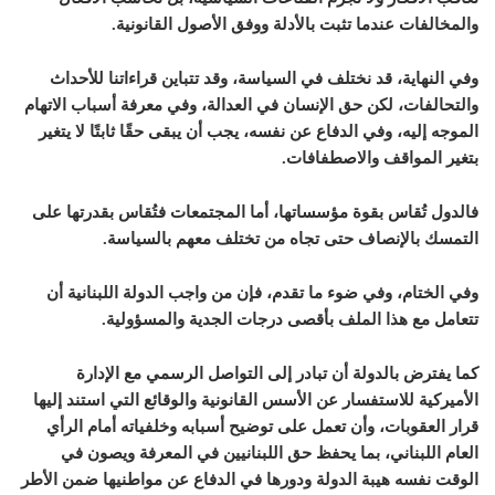
والمخالفات عندما تثبت بالأدلة ووفق الأصول القانونية.
وفي النهاية، قد نختلف في السياسة، وقد تتباين قراءاتنا للأحداث
والتحالفات، لكن حق الإنسان في العدالة، وفي معرفة أسباب الاتهام
الموجه إليه، وفي الدفاع عن نفسه، يجب أن يبقى حقًا ثابتًا لا يتغير
بتغير المواقف والاصطفافات.
فالدول تُقاس بقوة مؤسساتها، أما المجتمعات فتُقاس بقدرتها على
التمسك بالإنصاف حتى تجاه من تختلف معهم بالسياسة.
وفي الختام، وفي ضوء ما تقدم، فإن من واجب الدولة اللبنانية أن
تتعامل مع هذا الملف بأقصى درجات الجدية والمسؤولية.
كما يفترض بالدولة أن تبادر إلى التواصل الرسمي مع الإدارة
الأميركية للاستفسار عن الأسس القانونية والوقائع التي استند إليها
قرار العقوبات، وأن تعمل على توضيح أسبابه وخلفياته أمام الرأي
العام اللبناني، بما يحفظ حق اللبنانيين في المعرفة ويصون في
الوقت نفسه هيبة الدولة ودورها في الدفاع عن مواطنيها ضمن الأطر