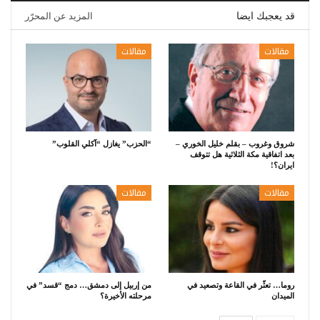
قد يعجبك ايضا
المزيد عن المحرّر
مقالات
مقالات
شروق وغروب – بقلم خليل الخوري –
“الحزب” يغازل “آكلي القلوب”
بعد اتفاقية مكة الثلاثية هل تتوقف
ايران؟!
مقالات
مقالات
روما… تعثّر في القاعة وتصعيد في
من إربيل إلى دمشق… دمج “قسد” في
الميدان
مرحلته الأخيرة؟