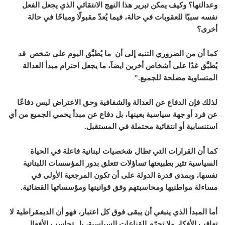
وعدالتها؟ وكيف يمكن تبرير هذا النهج الانتقائي الذي يجعل الفعل
نفسه سببًا للعقوبات في حالة، فيما يُعدّ مقبولًا ومباحًا في حالة
أخرى؟
كما أن من الضروري التنبه إلى أن ما يُطبَّق اليوم على شخص قد
يُطبَّق غدًا على أشخاص أخرين ايضآ، ما يجعل احترام مبدأ العدالة
المتساوية مصلحة للجميع.”
لذلك فإن الدفاع عن العدالة والشفافية وحق الاعتراض ليس دفاعًا
عن فرد أو جهة سياسية بعينها، بل دفاع عن مبدأ يحمي الجميع من أي
استنسابية أو انتقائية محتملة في المستقبل.
كما أن القرارات التي تطال شخصيات لبنانية فاعلة في الحياة
السياسية تثير بطبيعتها تساؤلات تتعلق بدور المؤسسات اللبنانية
نفسها، وبمدى قدرة الدولة على أن تكون المرجعية الأولى في
مساءلة مواطنيها ومحاسبتهم وفق قوانينها ومؤسساتها القضائية.
أما المبدأ الذي ينبغي أن يبقى فوق كل اعتبار، فهو أن الديمقراطية لا
تعاقب الأفكار ولا تجرّم القناعات السياسية، بل تحاسب الأفعال