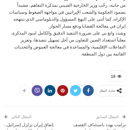
من جانبه، رحّب وزير الخارجية الصيني بمذكرة التفاهم، مشيداً
بصمود الحكومة والشعب الإيرانيين في مواجهة الضغوط وسياسات
الإكراه، كما أثنى على النهج المسؤول والدبلوماسي الذي تنتهجه
ايران في معالجة القضايا ودفع مسار الحوار.
وشدد وانغ يي على ضرورة التنفيذ الدقيق والكامل لبنود المذكرة،
معلناً استعداد الصين للتعاون من أجل تسهيل تنفيذها، وتعزيز
التفاعلات الإقليمية، والمساعدة في معالجة الغموض والتحديات
القائمة بين دول المنطقة.
18
شارك المقال
المقال السابق
المقال التالي
ترامب يهدد باستئناف القصف
إتفاق إيران يزلزل إسرائيل..