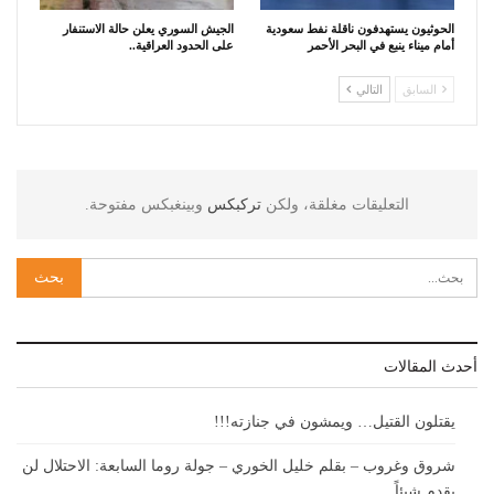
الحوثيون يستهدفون ناقلة نفط سعودية
الجيش السوري يعلن حالة الاستنفار
أمام ميناء ينبع في البحر الأحمر
على الحدود العراقية..
السابق
التالي
التعليقات مغلقة، ولكن
تركبكس
وبينغبكس مفتوحة.
أحدث المقالات
يقتلون القتيل… ويمشون في جنازته!!!
شروق وغروب – بقلم خليل الخوري – جولة روما السابعة: الاحتلال لن
يقدم شيئاً