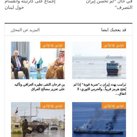
في حال “لم تحسن إيران
إجماع على كارثيته وانقسام
التصرف”
حول لبنان
قد يعجبك ايضا
المزيد عن المحرّر
عربي ودولي
عربي ودولي
ترامب يهدد إيران بـ”ضربة قوية” إذا لم
بن فرحان التقى نظيره العراقي وتأكيد
يُفتح هرمز قريباً.. والحرس الثوري: لا
على تعزيز مصالح العراق
اتفاق…
عربي ودولي
عربي ودولي