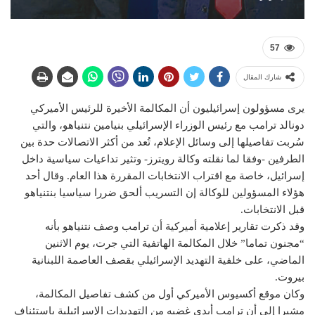
57
شارك المقال
يرى مسؤولون إسرائيليون أن المكالمة الأخيرة للرئيس الأميركي
دونالد ترامب مع رئيس الوزراء الإسرائيلي بنيامين نتنياهو، والتي
سُربت تفاصيلها إلى وسائل الإعلام، تُعد من أكثر الاتصالات حدة بين
الطرفين -وفقا لما نقلته وكالة رويترز- وتثير تداعيات سياسية داخل
إسرائيل، خاصة مع اقتراب الانتخابات المقررة هذا العام. وقال أحد
هؤلاء المسؤولين للوكالة إن التسريب ألحق ضررا سياسيا بنتنياهو
قبل الانتخابات.
وقد ذكرت تقارير إعلامية أميركية أن ترامب وصف نتنياهو بأنه
“مجنون تماما” خلال المكالمة الهاتفية التي جرت، يوم الاثنين
الماضي، على خلفية التهديد الإسرائيلي بقصف العاصمة اللبنانية
بيروت.
وكان موقع أكسيوس الأميركي أول من كشف تفاصيل المكالمة،
مشيرا إلى أن ترامب أبدى غضبه من التهديدات الإسرائيلية باستئناف