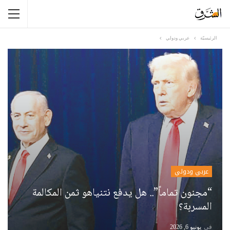
الرئيسيّة
عربي ودولي
عربي ودولي
“مجنون تماماً”.. هل يدفع نتنياهو ثمن المكالمة
المسربة؟
في
يونيو 6, 2026