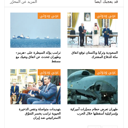
قد يعجبك ايضا
المزيد عن المحرّر
عربي ودولي
عربي ودولي
السعودية وتركيا وباكستان توقع اتفاق
ترامب يؤكد السيطرة على «هرمز»
مكة للدفاع المشترك
وطهران تتحدث عن اتفاق وشيك مع
مسقط
عربي ودولي
عربي ودولي
طهران تعرض حطام مسيّرات أميركية
بتهديدات متواصلة ونقص الذخيرة
وإسرائيلية أسقطتها خلال الحرب
الحيوية ترامب يخسر التفوّق
الاستراتيجي ضد إيران