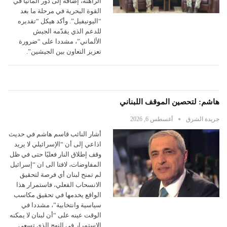
الراهنة، إضافة إلى دور ألمانيا في
القوة البحرية في مرحلة ما بعد
“اليونيفيل”. وأكد هيكل “تقديره
للدعم الذي يقدّمه الجيش
الألماني”، مشددا على “ضرورة
تعزيز التعاون بين الجيشين”.
هاشم: لتحصين الموقف اللبناني
جريدة الشرق
أغسطس 6, 2026
أشار النائب قاسم هاشم في حديث
اذاعي إلى أن “الإسرائيلي لا يريد
وقف إطلاق النار فعليًا حتى في ظل
المفاوضات، لافتا الى ان “إسرائيل
لم تمنح لبنان أي فرصة لتحقيق
الانسحاب الفعلي، فاستمرار هذا
الواقع يخدمها في تحقيق مكاسب
سياسية وانتخابية”، مشددا في
الوقت عينه على “أن لبنان لا يمكنه
الاستمرار في النهج الذي تسعى