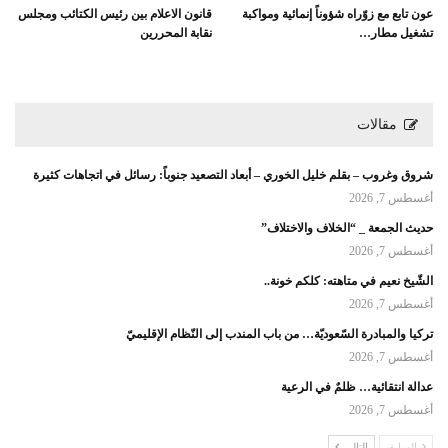
عون تابع مع زوّراه شؤوناً إنمائية ومواكبة
قانون الاعلام بين رئيس الكتائب ومجلس
تشغيل مطار…
نقابة المحررين
مقالات
شروق وغروب – بقلم خليل الخوري – أبعاد التصعيد جنوباً: رسائل في اتجاهات كثيرة
أغسطس 7, 2026
حديث الجمعة _ “الخلاف والاختلاف”
أغسطس 7, 2026
الشّيخ نعيم في متاهته: كلكم خونة..
أغسطس 7, 2026
تركيا والمبادرة السّعوديّة… من باب المندب إلى النّظام الإقليميّ
أغسطس 7, 2026
عدالة انتقائية… ظلمٌ في الرعية
أغسطس 7, 2026
السابق
التالي