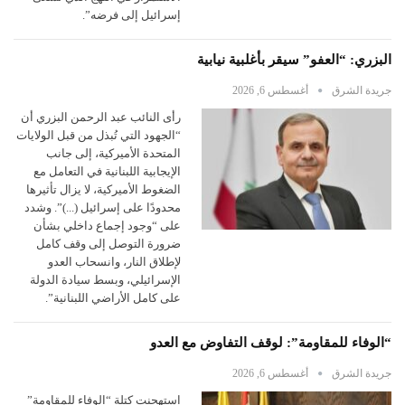
إسرائيل إلى فرضه”.
البزري: “العفو” سيقر بأغلبية نيابية
جريدة الشرق
أغسطس 6, 2026
رأى النائب عبد الرحمن البزري أن
“الجهود التي تُبذل من قبل الولايات
المتحدة الأميركية، إلى جانب
الإيجابية اللبنانية في التعامل مع
الضغوط الأميركية، لا يزال تأثيرها
محدودًا على إسرائيل (...)”. وشدد
على “وجود إجماع داخلي بشأن
ضرورة التوصل إلى وقف كامل
لإطلاق النار، وانسحاب العدو
الإسرائيلي، وبسط سيادة الدولة
على كامل الأراضي اللبنانية”.
“الوفاء للمقاومة”: لوقف التفاوض مع العدو
جريدة الشرق
أغسطس 6, 2026
استهجنت كتلة “الوفاء للمقاومة”