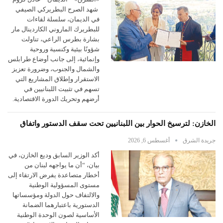
شهد الصرح البطريركي الصيفي
في الديمان، سلسلة لقاءات
للبطريرك الماروني الكاردينال مار
بشارة بطرس الراعي، تناولت
شؤونًا بيئية وكنسية وروحية
وإنمائية، إلى جانب أوضاع طرابلس
والشمال والجنوب، وضرورة تعزيز
الاستقرار وإطلاق المشاريع التي
تسهم في تثبيت اللبنانيين في
أرضهم وتحريك الدورة الاقتصادية.
الخازن: لترسيخ الحوار بين اللبنانيين تحت سقف الدستور واتفاق
جريدة الشرق
أغسطس 6, 2026
أكد الوزير السابق وديع الخازن، في
بيان، “أن ما يواجهه لبنان من
أخطار متصاعدة يفرض الارتقاء إلى
مستوى المسؤولية الوطنية
والالتفاف حول الدولة ومؤسساتها
الدستورية باعتبارهما الضمانة
الأساسية لصون الوحدة الوطنية