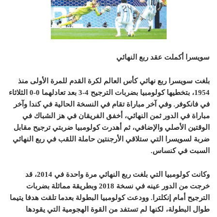
سويسرا أكملت عقد ربع النهائي
بلغت سويسرا ربع نهائي كأس العالم لكرة القدم للمرة الأولى منذ
1954، بتخطيها كولومبيا بضربات الترجيح 4-3 بعد تعادلهما 0-0 الثلاثاء
في فانكوفر. وفي آخر مباراة تقام في النسخة الحالية في كندا وآخر
مباراة في الدور ثمن النهائي، أخفق الفريقان في هز الشباك في
الوقتين الأصلي والإضافي، ثم أهدرت كولومبيا ضربتي ترجيح مقابل
ضربة لسويسرا التي ستلاقي الأرجنتين حاملة اللقب في ربع النهائي
السبت في كنساس.
وكانت كولومبيا التي بلغت ربع النهائي مرة واحدة في 2014، قد
خرجت من الدور عينه في نسخة 2018 وبطريقة مماثلة بضربات
الترجيح أمام إنكلترا. وودعت كولومبيا البطولة بعدما تلقت هدفا يتيما
طوال البطولة، لكنها لم تستفد من القوة الهجومية التي يقودها