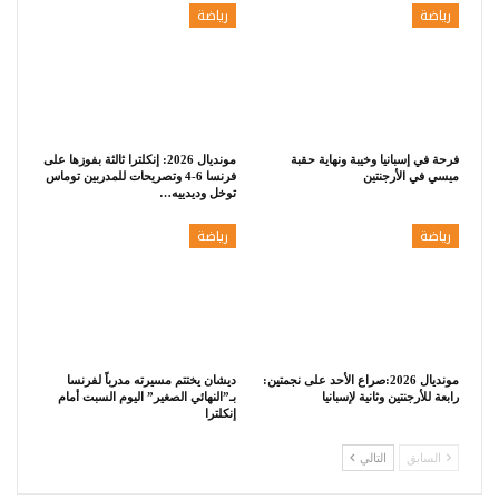
رياضة
رياضة
فرحة في إسبانيا وخيبة ونهاية حقبة
مونديال 2026: إنكلترا ثالثة بفوزها على
ميسي في الأرجنتين
فرنسا 6-4 وتصريحات للمدربين توماس
توخل وديدييه…
رياضة
رياضة
مونديال 2026:صراع الأحد على نجمتين:
ديشان يختتم مسيرته مدرباً لفرنسا
رابعة للأرجنتين وثانية لإسبانيا
بـ”النهائي الصغير” اليوم السبت أمام
إنكلترا
السابق
التالي