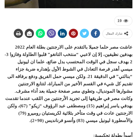
19
شارك المقال
عاشت مصر حلما جميلا بالتقدم على الارجنتين بطلة العام 2022
بهدفين نظيفين، إلا إن لاعبي “منتخب التانغو” قلبوا الطاولة وفازوا 3-
2 بهدف سجل في الوقت المحتسب بدل ضائع، علما ان ليونيل
ميسي أهدر فرصة التعادل في الشوط الأول بإهداره ضربة جزاء
“بنالتي” في الدقيقة 21. ولكن ميسي حمل الفريق ودفع برفاقه الى
تقديم كل شيء في القسم الأخير من المباراة، لتتابع الارجنتين
مشوارها المونديال، وتطوي مصر صفحة جميلة بعد أداء مشرف.
وكانت مصر في طريقها إلى تجريد الأرجنتين من اللقب عندما تقدمت
بهدفي ياسر إبراهيم (15) ومصطفى عبد الرؤوف “زيكو” (67)، ولكن
الارجنتين عادت في وقت متأخر بثلاثية لكريستيان روميرو (79)
والأسطورة ليونيل ميسي (83) وأنسو فرنانديس (90+2).
أسوأ بطولة تحكيمية: