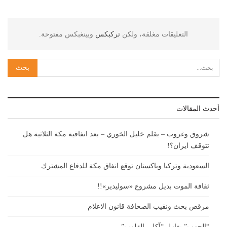
التعليقات مغلقة، ولكن
تركبكس
وبينغبكس مفتوحة.
أحدث المقالات
شروق وغروب – بقلم خليل الخوري – بعد اتفاقية مكة الثلاثية هل
تتوقف ايران؟!
السعودية وتركيا وباكستان توقع اتفاق مكة للدفاع المشترك
ثقافة الموت بديل مشروع «سوليدير»!!
مرقص بحث ونقيب الصحافة قانون الاعلام
“الحزب” يغازل “آكلي القلوب”