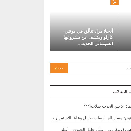
فنّ
أنجيلا مراد تتألّق في مونتي
كارلو وتكشف عن مشروعها
السينمائي الجديد…
 المقالات
ماذا لا يبيع الحزب سلاحه؟؟؟
ون: مسار المفاوضات طويل وعلينا الاستمرار به
روق وغروب – بقلم خليل الخوري – أبعاد