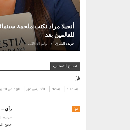
أنجيلا مراد تكتب ملحمة سينما
للعالمين بعد
جريدة الشرق
يوليو 28, 2026
تصفح التصنيف
فنّ
إستفهام
إقتصاد
الأخبار في صور
اليوم في الشرق
فنّ
رأي – 
جريدة ا
فضح الم