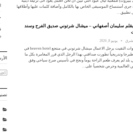
بيروت) للمغنية ليال عبود التي تبين أن لحن العمل يعود الى ترتيلة دينية
ا
جرى أستنساخ الموسيقى الخاص بها بالكامل وأضافة كلمات عليها وأطلاقها
ل تطبيق…
ح
بقلم سليمان أصفهاني – ميشال شرتوني صديق الفرح وسند
ق
ت
د
لشرق
يونيو 8, 2026
قبل سنوات التقيت برجل الاعمال ميشال شرتوني في منتجع heaven hotel في
برجا وتدريجياً تطورت صداقتي بهذا الرجل الذي قرر المغامرة بكل ما
الأر
 بلد لم يعرف طعم الراحة يوماً ونجح في تأسيس صرح سياحي وفق
س العالمية وحرص شخصياً على…
الأر
تصني