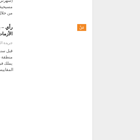
(سهرني ب
مسيحية 
من خلا
فنّ
رأي – 
الأزما
جريدة ا
منطقة ط
يملك في
المقايي