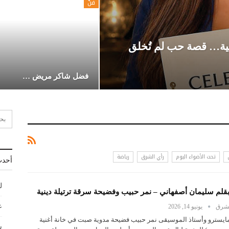
فنّ
ئية… قصة حب لم تُخلق
فضل شاكر مريض …
تحت الأضواء اليوم
رأي الشرق
رياضة
أحدث
ل
بقلم سليمان أصفهاني – نمر حبيب وفضيحة سرقة ترتيلة دينية
ع
لشرق
يونيو 14, 2026
ايسترو وأستاذ الموسيقى نمر حبيب فضيحة مدوية صبت في خانة أغنية
ش