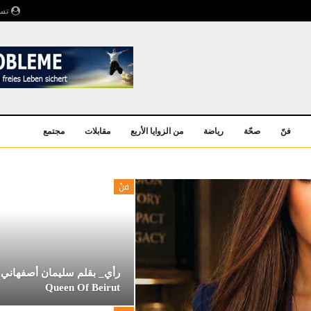
تسج
فنّ
صحّة
رياضة
من الزوايا الأربع
مقابلات
مجتمع
فنّ
رأي_ بقلم سليمان أصفهاني 
Queen Of Beirut