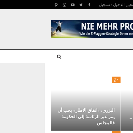
يل الدخول / تسجيل
فنّ
البزري: «اتفاق الاطار» يجب أن
_
يمر عبر الرئاسة إلى الحكومة
فالمجلس