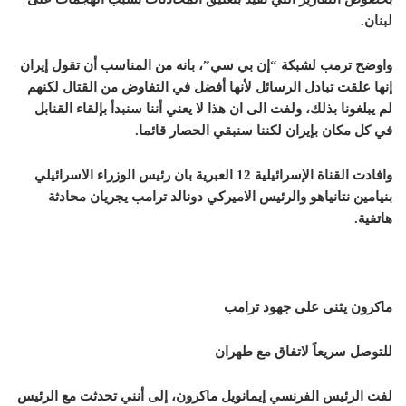
لبنان
.
واوضح ترمب لشبكة “إن بي سي”، بانه من المناسب أن تقول إيران
إنها علقت تبادل الرسائل لأنها أفضل في التفاوض من القتال لكنهم
لم يبلغونا بذلك، ولفت الى ان هذا لا يعني أننا سنبدأ بإلقاء القنابل
في كل مكان بإيران لكننا سنبقي الحصار قائما.
وافادت القناة الإسرائيلية 12 العبرية بان رئيس الوزراء الاسرائيلي
بنيامين نتانياهو
والرئيس الاميركي
دونالد ترامب
يجريان محادثة
هاتفية.
ماكرون يثنى على جهود ترامب
للتوصل سريعاً لاتفاق مع طهران
لفت الرئيس الفرنسي إيمانويل ماكرون، إلى أنني تحدثت مع الرئيس