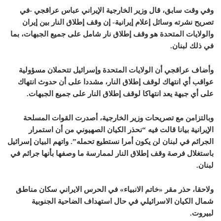
وفي وقت سابق، قال وزير الخارجية الإيراني عباس عراقجي -في
تصريح نشرته وسائل إعلام إيرانية- إن وقف إطلاق النار بين إيران
والولايات المتحدة هو وقف إطلاق نار شامل على جميع الجبهات، بما
في ذلك لبنان.
وأضاف عراقجي أن الولايات المتحدة وإسرائيل تتحملان مسؤولية
عواقب أي انتهاك لوقف إطلاق النار، مشددا على أن حدوث انتهاك
على أي جبهة يعد انتهاكا لوقف إطلاق النار على جميع الجبهات.
وبالتزامن مع تصريحات وزير الخارجية، أصدرت القوات المسلحة
الإيرانية بيانا قالت فيه “نحذر الكيان الصهيوني من أن استمرار
الجرائم في لبنان لن يكون أمرا نستطيع تحمله”. واتهم البيان إسرائيل
باستغلال فرصة وقف إطلاق النار لممارسة ما وصفها بأنها جرائم في
لبنان.
ولاحقا، حذر مقر «خاتم الانبياء» في الحرس الايراني سكان مناطق
شمال الكيان الاسرائيلي في حال استهداف الضاحية الجنوبية
لبيروت.