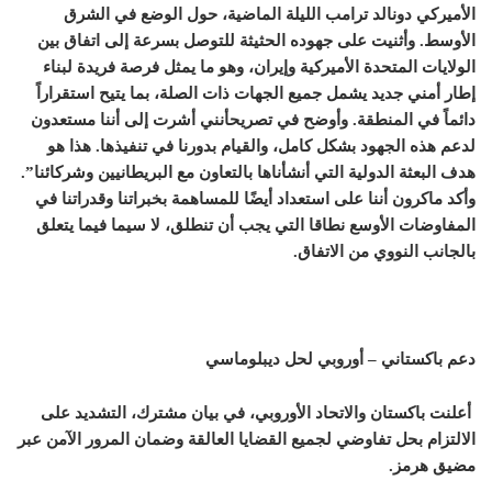
الأميركي دونالد ترامب الليلة الماضية، حول الوضع في الشرق
الأوسط. وأثنيت على جهوده الحثيثة للتوصل بسرعة إلى اتفاق بين
الولايات المتحدة الأميركية وإيران، وهو ما يمثل فرصة فريدة لبناء
إطار أمني جديد يشمل جميع الجهات ذات الصلة، بما يتيح استقراراً
دائماً في المنطقة. وأوضح في تصريحأنني أشرت إلى أننا مستعدون
لدعم هذه الجهود بشكل كامل، والقيام بدورنا في تنفيذها. هذا هو
هدف البعثة الدولية التي أنشأناها بالتعاون مع البريطانيين وشركائنا”.
وأكد ماكرون أننا على استعداد أيضًا للمساهمة بخبراتنا وقدراتنا في
المفاوضات الأوسع نطاقا التي يجب أن تنطلق، لا سيما فيما يتعلق
بالجانب النووي من الاتفاق.
دعم باكستاني – أوروبي لحل ديبلوماسي
أعلنت
باكستان
و
الاتحاد الأوروبي
، في بيان مشترك، التشديد على
الالتزام بحل تفاوضي لجميع القضايا العالقة وضمان المرور الآمن عبر
مضيق هرمز.