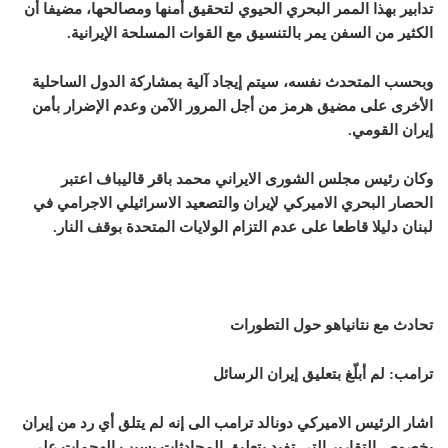
تدابير بهذا الممر البحري الحيوي لتحقيق أمنها ومصالحها، مضيفا أن
الكثير من السفن يمر بالتنسيق مع القوات المسلحة الإيرانية.
وبحسب المتحدث نفسه، سيتم إيجاد آلية بمشاركة الدول الساحلية
الأخرى على مضيق هرمز من أجل المرور الآمن وعدم الإضرار بأمن
إيران القومي.
وكان رئيس مجلس الشورى الايراني محمد باقر قاليباف اعتبر
الحصار البحري الاميركي لإيران والتصعيد الاسرائيلي الاجرامي في
لبنان دليلا قاطعا على عدم التزام الولايات المتحدة بوقف النار.
تحادث مع نتانياهو حول التطورات
ترامب: لم أبلّغ بتعليق إيران الرسائل
اشار الرئيس الاميركي
دونالد ترامب
الى إنه لم يتلق أي رد من
إيران
بخصوص التقارير التي تفيد بتعليق المحادثات بسبب الهجمات على