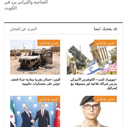
الضاحية والإيراني يرد في
الكويت
قد يعجبك ايضا
المزيد عن المحرّر
عربي ودولي
عربي ودولي
«نيويورك تايمز»: الكونغرس الأميركي
اليمن: خسائر بشرية ومادية جراء قصف
يدرس شراكة دفاعية غير مسبوقة مع
حوثي على معسكرات حكومية
إسرائيل
عربي ودولي
عربي ودولي