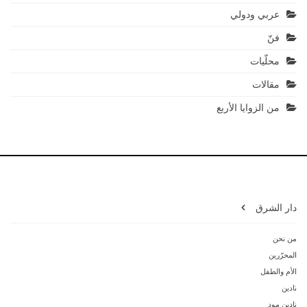
عربي ودولي
فنّ
محلّيات
مقالات
من الزوايا الأربع
دار الشرق
من نحن
المحرّرين
الأم والطفل
نادين
نادين مود