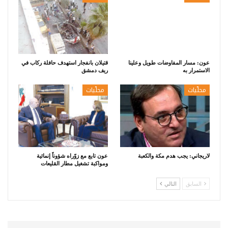
عون: مسار المفاوضات طويل وعلينا
قتيلان بانفجار استهدف حافلة ركاب في
الاستمرار به
ريف دمشق
محلّيات
محلّيات
لاريجاني: يجب هدم مكة والكعبة
عون تابع مع زوّراه شؤوناً إنمائية
ومواكبة تشغيل مطار القليعات
السابق
التالي