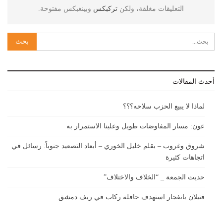
التعليقات مغلقة، ولكن
تركبكس
وبينغبكس مفتوحة.
أحدث المقالات
لماذا لا يبيع الحزب سلاحه؟؟؟
عون: مسار المفاوضات طويل وعلينا الاستمرار به
شروق وغروب – بقلم خليل الخوري – أبعاد التصعيد جنوباً: رسائل في
اتجاهات كثيرة
حديث الجمعة _ “الخلاف والاختلاف”
قتيلان بانفجار استهدف حافلة ركاب في ريف دمشق