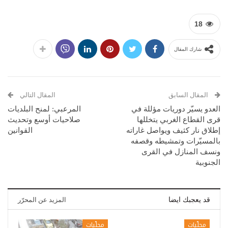
18
شارك المقال
المقال السابق
المقال التالي
العدو يسيّر دوريات مؤللة في
المرعبي: لمنح البلديات
قرى القطاع الغربي يتخللها
صلاحيات أوسع وتحديث
إطلاق نار كثيف ويواصل غاراته
القوانين
بالمسيّرات وتمشيطه وقصفه
ونسف المنازل في القرى
الجنوبية
قد يعجبك ايضا
المزيد عن المحرّر
محلّيات
محلّيات