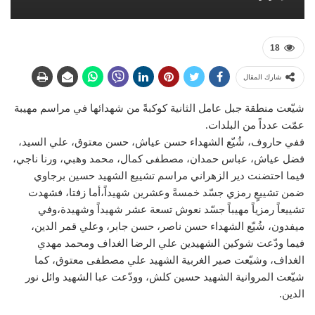
18
شارك المقال
شيّعت منطقة جبل عامل الثانية كوكبةً من شهدائها في مراسم مهيبة
عمّت عدداً من البلدات.
ففي حاروف، شُيّع الشهداء حسن عياش، حسن معتوق، علي السيد،
فضل عياش، عباس حمدان، مصطفى كمال، محمد وهبي، ورنا ناجي،
فيما احتضنت دير الزهراني مراسم تشييع الشهيد حسين برجاوي
ضمن تشييعٍ رمزي جسّد خمسةً وعشرين شهيداً،أما زفتا، فشهدت
تشييعاً رمزياً مهيباً جسّد نعوش تسعة عشر شهيداً وشهيدة،وفي
ميفدون، شُيّع الشهداء حسن ناصر، حسن جابر، وعلي قمر الدين،
فيما ودّعت شوكين الشهيدين علي الرضا الغداف ومحمد مهدي
الغداف، وشيّعت صير الغربية الشهيد علي مصطفى معتوق، كما
شيّعت المروانية الشهيد حسين كلش، وودّعت عبا الشهيد وائل نور
الدين.