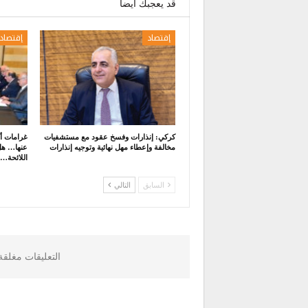
قد يعجبك ايضا
إقتصاد
إقتصاد
كركي: إنذارات وفسخ عقود مع مستشفيات
غرامات أك
مخالفة وإعطاء مهل نهائية وتوجيه إنذارات
عنها… هل
اللائحة…
السابق
التالي
التعليقات مغلق