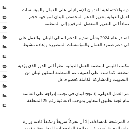
دية والاجتماعية للعدوان الإسرائيلي على العمال والمؤسسات
ة العمل الدولية بتعزيز الدعم المخصص للبنان لمواجهة حجم
تناداً إلى التقرير المفصل المرفوع إلى المنظمة.
كما دعا إلى تنفيذ قرار منظمة العمل الدولية الصادر عام 2024 بشأن تقديم الدعم المالي للبنان، والعمل على
م في دعم صمود العمال والمؤسسات المتضررة وإعادة تنشيط
تب إقليمي لمنظمة العمل الدولية، نظراً إلى الدور الذي يؤديه
لمنطقة، كما شدد على أهمية دعم المنظمة لتمكين لبنان من
التصويت والمشاركة الكاملة كعضو فاعل.
تمر العمل الدولي، إذ نجح لبنان في تجنب إدراجه على القائمة
النهائية للحالات الخاضعة للنقاش والمساءلة أمام لجنة تطبيق المعايير بموجب الاتفاقية رقم 29 المتعلقة
ت المرشحة للمساءلة، إلا أن تحركاً سريعاً ومكثفاً قادته وزارة
جهات المعنية أسهم في معالجة الملاحظات المطروحة وتقديم