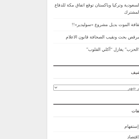
لسعودية وتركيا وباكستان توقع اتفاق مكة للدفاع
لمشترك
قافة الموت بديل مشروع «سوليدير»!!
رقص بحث ونقيب الصحافة قانون الاعلام
الحزب” يغازل “آكلي القلوب”
شيف
شيف
فات
إستفهام
إقتصاد