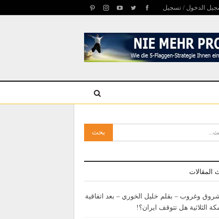
يل الدخول / تسجيل
 المقالات
روق وغروب – بقلم خليل الخوري – بعد اتفاقية
كة الثلاثية هل تتوقف ايران؟!