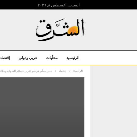
السبت, أغسطس ۸, ۲۰۲٦
الرئيسية
محلّيات
عربي ودولي
إقتصاد
الرئيسيّة
إقتصاد
حيدر يسلّم هونغبو تقرير خسائر العدوان ويطال