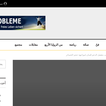
تسج
فنّ
صحّة
رياضة
من الزوايا الأربع
مقابلات
مجتمع
ب بتفعيل الدعم للبنان لمواجهة حجم الخسائر
أحدث
ش
م