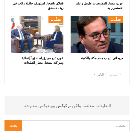
عون: مسار المفاوضات طويل وعلينا
قتيلان بانفجار استهدف حافلة ركاب في
الاستمرار به
ريف دمشق
محلّيات
محلّيات
لاريجاني: يجب هدم مكة والكعبة
عون تابع مع زوّراه شؤوناً إنمائية
ومواكبة تشغيل مطار القليعات
السابق
التالي
التعليقات مغلقة، ولكن
تركبكس
وبينغبكس مفتوحة.