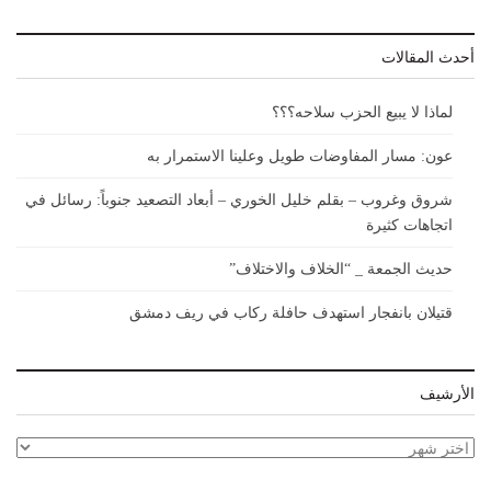
أحدث المقالات
لماذا لا يبيع الحزب سلاحه؟؟؟
عون: مسار المفاوضات طويل وعلينا الاستمرار به
شروق وغروب – بقلم خليل الخوري – أبعاد التصعيد جنوباً: رسائل في
اتجاهات كثيرة
حديث الجمعة _ “الخلاف والاختلاف”
قتيلان بانفجار استهدف حافلة ركاب في ريف دمشق
الأرشيف
الأرشيف