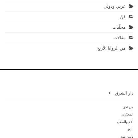
عربي ودولي
فنّ
محلّيات
مقالات
من الزوايا الأربع
دار الشرق
من نحن
المحرّرين
الأم والطفل
نادين
نادين مود