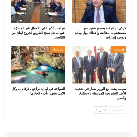
كركي: إنذارات وفسخ عقود مع
غرامات أكبر على الأموال غير المصرّح
مستشفيات مخالفة وإعطاء مهل نهائية
عنها… هل تفتح الطريق لخروج لبنان من
وتوجيه إنذارات
اللائحة…
إقتصاد
إقتصاد
منيمنة بحث مع الوزير نصار في تحديث
السياحة في لبنان: تراجع بالأرقام… وكل
الأطر التشريعية المرتبطة بالاستثمار
الامل بشهر «آب» الجاري!
والعمل
السابق
التالي