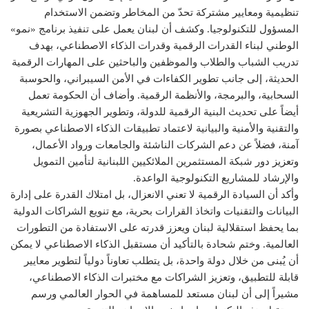
تنظيمية ومعايير مشتركة تحدّ من المخاطر وتضمن الاستخدام
المسؤول للتكنولوجيا. وكشف أن لبنان يعمل على تنفيذ برنامج «نمو»
الوطني لبناء القدرات الرقمية وقدرات الذكاء الاصطناعي، بهدف
تدريب الشباب والطلاب والموظفين والباحثين على المهارات الرقمية
الحديثة، إلى جانب تطوير الكفاءات في الأمن السيبراني، والحوسبة
السحابية، والبرمجة، والأنظمة الرقمية. وأضاف أن الحكومة تعمل
أيضاً على تحديث البنية الرقمية للدولة، وتطوير الجهوزية التشريعية
والتقنية والأمنية والبيانية لاعتماد تطبيقات الذكاء الاصطناعي بصورة
آمنة، فضلاً عن دعم الشركات الناشئة والجامعات ورواد الأعمال،
وتعزيز دور شبكة المستثمرين الملائكيين اللبنانية لتأمين التمويل
والإرشاد للمشاريع التكنولوجية الواعدة.
وأكد أن السيادة الرقمية لا تعني الانعزال، بل امتلاك القدرة على إدارة
البيانات والتقنيات واتخاذ القرارات بحرية، مع تنويع الشراكات الدولية
بما يحفظ استقلالية لبنان ويعزز قدرته على الاستفادة من التطورات
العالمية. وختم شحادة بالتأكيد أن مستقبل الذكاء الاصطناعي لا يمكن
أن يُبنى من خلال دولة واحدة، بل يتطلب تعاوناً دولياً لتطوير معايير
قابلة للتطبيق، وتعزيز الشراكات مع مختبرات الذكاء الاصطناعي،
مشيراً إلى أن لبنان مستعد للمساهمة في الحوار العالمي ورسم