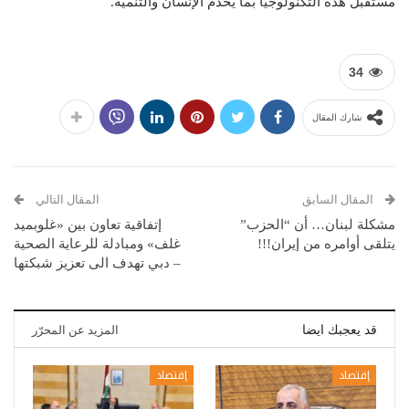
مستقبل هذه التكنولوجيا بما يخدم الإنسان والتنمية.
34
شارك المقال
المقال السابق
المقال التالي
مشكلة لبنان… أن “الحزب”
إتفاقية تعاون بين «غلوبميد
يتلقى أوامره من إيران!!!
غلف» ومبادلة للرعاية الصحية
– دبي تهدف الى تعزيز شبكتها
قد يعجبك ايضا
المزيد عن المحرّر
إقتصاد
إقتصاد