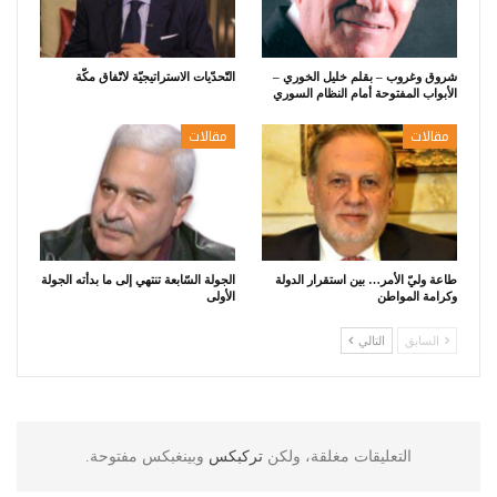
شروق وغروب – بقلم خليل الخوري –
التّحدّيات الاستراتيجيّة لاتّفاق مكّة
الأبواب المفتوحة أمام النظام السوري
مقالات
مقالات
طاعة وليّ الأمر… بين استقرار الدولة
الجولة السّابعة تنتهي إلى ما بدأته الجولة
وكرامة المواطن
الأولى
السابق
التالي
التعليقات مغلقة، ولكن
تركبكس
وبينغبكس مفتوحة.