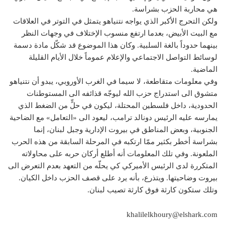
هي محاربة الحزب بشراسة.
ولكن التحرج الأكبر الذي يواجه نتنياهو يتمثل في التوتر في العلاقات
مع البيت الأبيض، بعدما ارتفع منسوب الإختلاف في وجهات النظر
بينهما حدوداً بالغة السلبية. وكان هذا الموضوع قد شكّل مادة دسمة
لوسائط التواصل الاجتماعي والإعلام عموماً خلال الأيام القليلة
الماضية.
وفي معلومات متقاطعة، لا سيما في الغرب الأوروبي، يبدو أن نتنياهو
متشوق الى استدراج حزب الله ليوجّه قذائفه الى المستوطنات
الحدودية، داخل فلسطين المحتلة، ليكون في حلٍّ من الضغط الذي
يمارسه عليه الرئيس دونالد ترامب، ليعود الى «التعامل» مع الضاحية
الجنوبية، وبعض المناطق في بيروت الإدارية وجبل لبنان، إنما
بشراسة أخطر بكثير ممّا ارتكبه في المرحلة السابقة من هذه الحرب
الملعونة. وفي تلك المعلومات أنه أطلع أركان حربه على محاولاته
المتكررة لدى الرئيس الأميركي كي يحلّه من التعهد بعدم التعرض الى
بيروت وضاحيتها. ويتذرع، بأنه يرد على قصف الحزب داخل الكيان.
وتلك ستكون كارثة فوق كارثة تصيب لبنان.
khalilelkhoury@elshark.com