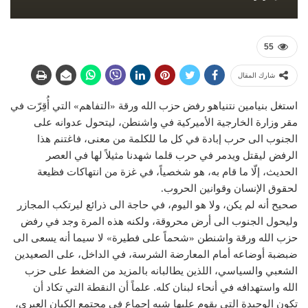
55
شارك المقال
استغل بنيامين نتنياهو رفض حزب الله ورقة «التفاهم» التي أُقِرّت في
مقر وزارة الخارجية الأميركية في واشنطن، ليتحول عدوانه على
الجنوب الى حرب إبادة في كل ما للكلمة من معنى، فاغتنم هذا
الرفض ليقتل ويدمر في حرب قلما شهدنا مثيلاً لها في العصر
الحديث، إلّا ما قام به، هو شخصياً، في غزة من انتهاكات فظيعة
لحقوق الإنسان وقوانين الحروب.
صحيح أنه لم يكن، ولا هو اليوم، في حاجة الى ذرائع ليرتكب المجازر
وليحول الجنوب الى أرض محروقة، ولكنه هذه المرة وجد في رفض
حزب الله ورقة واشنطن «شحماً على فطيرة» لا سيما أنه يسعى الى
ضبضبة أوضاعه أمام المعارضة الشرسة، في الداخل، على الصعيدين
الشعبي والسياسي، اللذين يطالبانه بالمزيد من الضغط على حزب
الله واستهدافه في أنحاء لبنان كله. علماً أن النقطة التي تكاد أن
تكون الوحيدة التي يقوم عليها شبه إجماع في مجتمع الكيان العبري،