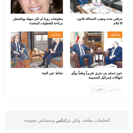
مرقص بحث ونقيب الصحافة قانون
مفاوضات روما لم تكن سهلة وواشنطن
الاعلام
مرتاحة للخطوات المتخذة
محلّيات
محلّيات
عون تسلم من متري تقريراً وطنياً يوثّق
نشاط عين التينة
انتهاكات إسرائيل الجسيمة
السابق
التالي
التعليقات مغلقة، ولكن
تركبكس
وبينغبكس مفتوحة.