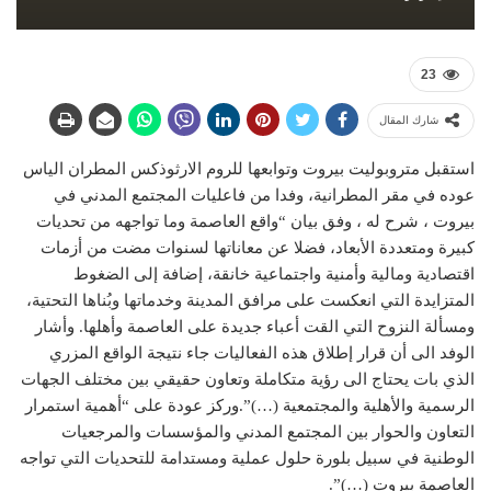
23
شارك المقال
استقبل متروبوليت بيروت وتوابعها للروم الارثوذكس المطران الياس
عوده في مقر المطرانية، وفدا من فاعليات المجتمع المدني في
بيروت ، شرح له ، وفق بيان “واقع العاصمة وما تواجهه من تحديات
كبيرة ومتعددة الأبعاد، فضلا عن معاناتها لسنوات مضت من أزمات
اقتصادية ومالية وأمنية واجتماعية خانقة، إضافة إلى الضغوط
المتزايدة التي انعكست على مرافق المدينة وخدماتها وبُناها التحتية،
ومسألة النزوح التي القت أعباء جديدة على العاصمة وأهلها. وأشار
الوفد الى أن قرار إطلاق هذه الفعاليات جاء نتيجة الواقع المزري
الذي بات يحتاج الى رؤية متكاملة وتعاون حقيقي بين مختلف الجهات
الرسمية والأهلية والمجتمعية (…)”. وركز عودة على “أهمية استمرار
التعاون والحوار بين المجتمع المدني والمؤسسات والمرجعيات
الوطنية في سبيل بلورة حلول عملية ومستدامة للتحديات التي تواجه
العاصمة بيروت (…)”.