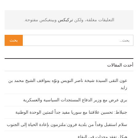
التعليقات مغلقة، ولكن
تركبكس
وبينغبكس مفتوحة.
أحدث المقالات
عون التقى السيدة شيخة ناصر النويس ونوّه بمواقف الشيخ محمد بن
زايد
بري عرض مع وزير الدفاع المستجدات السياسية والعسكرية
جنبلاط: تحسين علاقتنا مع سوريا مفيد جداً لتمتين الوحدة الوطنية
سلام استقبل وفداً من بلدية فرون:ملتزمون بإعادة الحياة إلى الجنوب
هيكل تفقد وحدات في البقاع