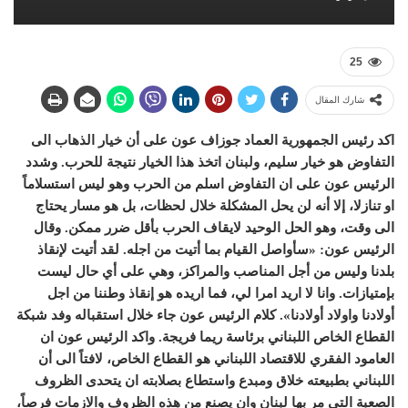
25
شارك المقال
اكد رئيس الجمهورية العماد جوزاف عون على أن خيار الذهاب الى
التفاوض هو خيار سليم، ولبنان اتخذ هذا الخيار نتيجة للحرب. وشدد
الرئيس عون على ان التفاوض اسلم من الحرب وهو ليس استسلاماً
او تنازلا، إلا أنه لن يحل المشكلة خلال لحظات، بل هو مسار يحتاج
الى وقت، وهو الحل الوحيد لايقاف الحرب بأقل ضرر ممكن. وقال
الرئيس عون: «سأواصل القيام بما أتيت من اجله. لقد أتيت لإنقاذ
بلدنا وليس من أجل المناصب والمراكز، وهي على أي حال ليست
بإمتيازات. وانا لا اريد امرا لي، فما اريده هو إنقاذ وطننا من اجل
أولادنا واولاد أولادنا». كلام الرئيس عون جاء خلال استقباله وفد شبكة
القطاع الخاص اللبناني برئاسة ريما فريجة. واكد الرئيس عون ان
العامود الفقري للاقتصاد اللبناني هو القطاع الخاص، لافتاً الى أن
اللبناني بطبيعته خلاق ومبدع واستطاع بصلابته ان يتحدى الظروف
الصعبة التي مر بها لبنان وان يصنع من هذه الظروف والازمات فرصاً،