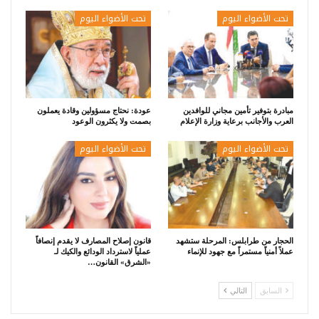
تحت الأضواء اليوم
تحت الأضواء اليوم
مبادرة بتوفير تأمين مجاني للوافدين
عودة: نحتاج مسؤولين وقادة يعملون
العرب والأجانب برعاية وزارة الإعلام
بصمت ولا يكثرون الوعود
تحت الأضواء اليوم
تحت الأضواء اليوم
الحجار من طرابلس: المرحلة ستشهد
قانون إصلاح المصارف لا يقدم إنصافاً
عملاً أمنياً مستمراً مع جهود للإنماء
عملياً لاسترداد الودائع والكيك لـ
«الشرق» القانون…
السابق
التالي