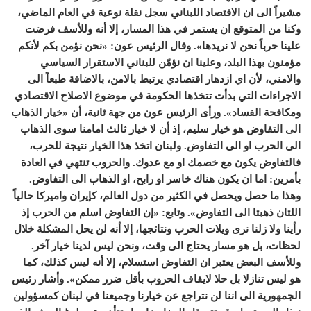
مشيراً الى ان الاقتصاد اللبناني سجل نقلة نوعية في العام الماضي،
وكنا من المتوقع ان يستمر في هذا المسار، إلا أنه وللأسف فرضت
علينا حرباً نحن لا نريدها». وقال الرئيس عون: «نحن نؤمن بكم لأنكم
مؤمنون بهذا البلد، وعلينا ان نؤمّن للبناني الاستقرار السياسي
والامني، لأن اي ازدهار اقتصادي يرتبط بالامن، بالاضافة طبعاً الى
الاجراءات التي بدأت تتخذها الحكومة في موضوع الاصلاح الاقتصادي
ومكافحة الفساد». ورأى الرئيس عون من جهة ثانية، أن «خيار الذهاب
الى التفاوض هو خيار سليم، إذ أن لا خيار ثالث امامنا سوى الذهاب
الى الحرب او الى التفاوض. ولبنان اتخذ هذا الخيار نتيجة للحرب،
فالتفاوض يكون مع خصمك او مع عدوك. والحروب تنتهي في العادة
بأمرين: اما ان يكون هناك خاسر او رابح، او الذهاب الى التفاوض.
وهذا ما حصل ويحصل في الكثير من دول العالم، كإيران واميركا حالياً
اللتان ذهبتا الى التفاوض». وتابع: «إن التفاوض اسلم من الحرب إذ
رأينا ولا زلنا نرى ويلات الحرب ونتائجها، إلا أنه لن يحل المشكلة خلال
لحظات، بل هو مسار يحتاج الى وقت، ونحن ليس لدينا خيار آخر.
وللأسف البعض يعتبر ان التفاوض استسلام، إلا أنه ليس كذلك، كما
هو ليس تنازلا بل حلا لايقاف الحروب بأقل ضرر ممكن». وأشار رئيس
الجمهورية الى اننا لن نتراجع عن خيارنا وجميعنا في لبنان كمسؤولين