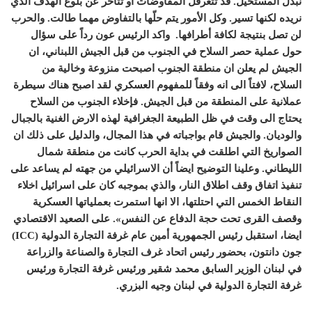
نبذل المستحيل. قد تتعرقل المفاوضات او تتأخر عن بلوغ الهدف الذي
نريده لكنها تسير. وكل الأمور يتم حلّها بالتفاوض مهما طالت. والحرب
لن تصل بنتيجة لكافة أطرافها. واكد الرئيس عون رداً على سؤال
حول عملية حصر السلاح في الجنوب من قبل الجيش اللبناني، ان
الجيش لم يعلن ان منطقة الجنوب اصبحت منزوعة وخالية من
السلاح، لافتاً الى انه وفقاً للمفهوم العسكري لقد اصبح هناك سيطرة
عملانية على المنطقة من قبل الجيش. فإخلاء الجنوب من السلاح
يحتاج الى وقت في ظل الطبيعة الجغرافية لهذه الارض الغنية بالجبال
والوديان. والجيش قام بواجباته في هذا المجال، والدليل على ذلك ان
الصواريخ التي اطلقت في بداية الحرب كانت من منطقة شمال
الليطاني. وعلينا التوضيح ايضاً أن الاسرائيلي من جهته لم يساعد على
تنفيذ اتفاق وقف اطلاق النار، والذي بموجبه كان على اسرائيل اخلاء
النقاط الخمس التي احتلتها، الا انها استمرت بعملياتها العسكرية
وقصف القرى تحت حجة الدفاع عن النفس». على الصعيد الاقتصادي
ايضا، استقبل رئيس الجمهورية أمين عام غرفة التجارة الدولية (
ICC
)
جون دانتون، بحضور رئيس اتحاد غرف التجارة والصناعة والزراعة
في لبنان الوزير السابق محمد شقير ورئيس غرفة التجارة ورئيس
غرفة التجارة الدولية في لبنان وجيه البزري.