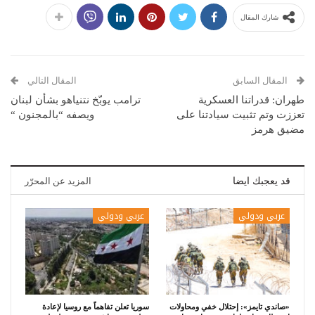
شارك المقال
المقال السابق
المقال التالي
طهران: قدراتنا العسكرية
ترامب يوبّخ نتنياهو بشأن لبنان
تعززت وتم تثبيت سيادتنا على
ويصفه “بالمجنون “
مضيق هرمز
قد يعجبك ايضا
المزيد عن المحرّر
عربي ودولي
عربي ودولي
«صاندي تايمز»: إحتلال خفي ومحاولات
سوريا تعلن تفاهماً مع روسيا لإعادة