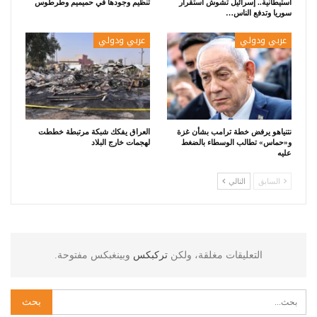
استيطانية.. إسرائيل تشوش استقرار
تنظيم وجودها في حميميم وطرطوس
سوريا وتدفع الناس…
عربي ودولي
عربي ودولي
نتنياهو يرفض خطة ترامب بشأن غزة
العراق يفكك شبكة مرتبطة خططت
و«حماس» تطالب الوسطاء بالضغط
لهجمات خارج البلاد
عليه
السابق
التالي
التعليقات مغلقة، ولكن
تركبكس
وبينغبكس مفتوحة.