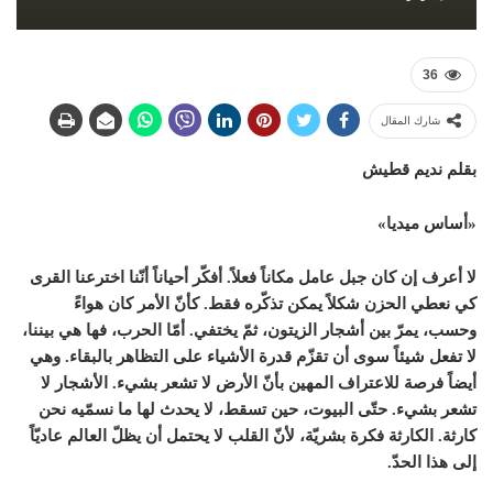
36
شارك المقال
بقلم نديم قطيش
«أساس ميديا»
لا أعرف إن كان جبل عامل مكاناً فعلاً. أفكّر أحياناً أنّنا اخترعنا القرى
كي نعطي الحزن شكلاً يمكن تذكّره فقط. كأنّ الأمر كان هواءً
وحسب، يمرّ بين أشجار الزيتون، ثمّ يختفي. أمّا الحرب، فها هي بيننا،
لا تفعل شيئاً سوى أن تقزّم قدرة الأشياء على التظاهر بالبقاء. وهي
أيضاً فرصة للاعتراف المهين بأنّ الأرض لا تشعر بشيء. الأشجار لا
تشعر بشيء. حتّى البيوت، حين تسقط، لا يحدث لها ما نسمّيه نحن
كارثة. الكارثة فكرة بشريّة، لأنّ القلب لا يحتمل أن يظلّ العالم عاديّاً
إلى هذا الحدّ.