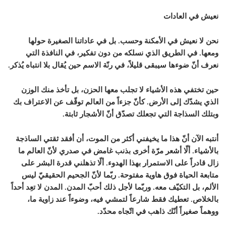
نعيش في العادات
نحن لا نعيش في الأمكنة وحسب. بل في عاداتنا الصغيرة حولها
ومعها. في الطريق الذي نسلكه من دون تفكير، في النافذة التي
نعرف أنّ ضوءها سيبقى قليلاً، في رنّة الاسم حين يُقال بلا انتباه يُذكر.
حين تختفي هذه الأشياء لا تجلب معها الحزن، بل تأخذ منك الوزن
الذي يشدّك إلى الأرض. كأنّ جزءاً من العالم توقّف عن الاعتراف بك
وبتلك السذاجة التي تجعلك تصدّق أنّ الأشجار ثابتة.
أنتبه الآن أنّ هذا ما يخيفني أكثر من الموت، أن أفقد ثقتي الساذجة
بالأشياء. ألّا أشعر مرّة أخرى بذنب غامض في صدري لأنّ العالم ما
زال قادراً على الاستمرار بهذا الهدوء. ألّا تذهلني قدرة البشر على
متابعة الحياة فوق هاوية مفتوحة. ربّما لأنّ الجحيم الحقيقيّ ليس
الألم، بل التكيّف معه. وربّما لأجل ذلك أحبّ المدن. المدن لا تعِد أحداً
بالخلاص. تعطيك فقط شارعاً لتمشي فيه، وضوءاً عند زاوية ما،
ووهماً صغيراً أنّك ذاهب في اتّجاه محدّد.