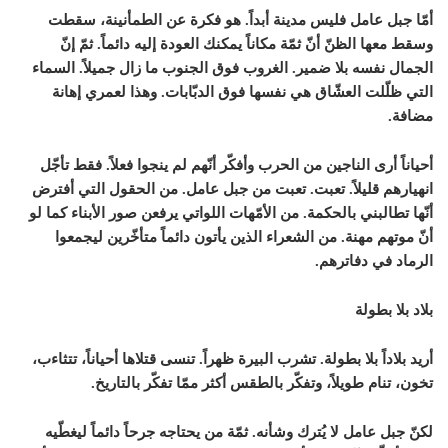
أمّا جبل عامل فليس مدينة أبداً. هو فكرة عن الطمأنينة، سقطت
وسقط معها الظنّ أنّ ثمّة مكاناً يمكنك العودة إليه دائماً. ثمّ إنّ
الجمال نفسه بلا ضمير. الغروب فوق الجنوب ما زال جميلاً. السماء
التي ظلّلت العشّاق هي نفسها فوق الدبّابات. وهذا لعمري إهانة
مضافة.
أحياناً أرى الناجين من الحرب وأفكّر أنّهم لم ينجوا فعلاً. فقط تأجّل
انهيارهم قليلاً. تعبت. تعبت من جبل عامل. من الحقول التي أفترض
أنّها تطالبني بالحكمة. من الأمّهات اللواتي يرفعن صور الأبناء كما لو
أنّ موتهم مهنة. من الشعراء الذين يأتون دائماً متأخّرين ليجمعوا
الرماد في دفاترهم.
بلاد بلا بطولة
أريد بلاداً بلا بطولة. تشرب البيرة ظهراً. تنسى قتلاها أحياناً، تتثاءب،
تخون، تنام طويلاً، وتفكّر بالطقس أكثر ممّا تفكّر بالتاريخ.
لكنّ جبل عامل لا يُترك وشأنه. ثمّة من يحتاجه جرحاً دائماً ليغطّيه