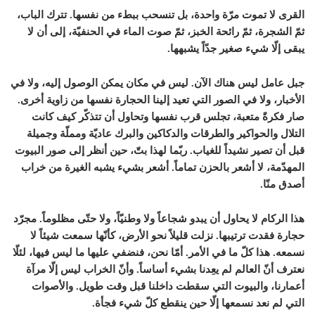
القرى لا تموت مرّة واحدة، بل تنسحب ببطء من نفسها. تترك الباب،
ثمّ الشجرة، ثمّ رائحة الخبز، ثمّ صوت الماء في الحنفيّة، إلى أن لا
يبقى إلّا شيء صغير جدّاً يشبهها.
جبل عامل ليس هناك الآن. ليس في مكان يمكن الوصول إليه، ولا في
الأخبار، ولا في الصور التي تعيد إلينا الحجارة نفسها من زاوية أخرى.
صار فكرةً متعبة، تجلس قرب نفسها وتحاول أن تتذكّر كيف كانت
التلال والحواكير والطرقات والدكاكين والبرك عاديّة ومملّة وجميلة
قبل أن تصير نشيداً للغياب. ربّما لهذا بتّ، حين أنظر إلى صور البيوت
المهدّمة، لا أشعر بالحزن تماماً. أشعر بشيء يشبه الغيرة من خراب
أصدق منّا.
هذا الركام لا يحاول أن يبدو شجاعاً ولا وطنيّاً، ولا حتّى مظلوماً. مجرّد
حجارة فقدت ترتيبها. نزلت قليلاً نحو الأرض، كأنّها سمعت شيئاً لا
نسمعه. هذا كلّ ما في الأمر. أمّا نحن، فنضفي عليها ما ليس فيها، لئلّا
نعترف أنّ العالم لم يعِدنا بشيء أساساً. وأنّ الخراب ليس إلّا مرآة
أعمارنا، والبيوت التي سقطت داخلنا قبل وقت طويل. والأصوات
التي لم نعد نسمعها إلّا حين ينقطع كلّ شيء فجأة.