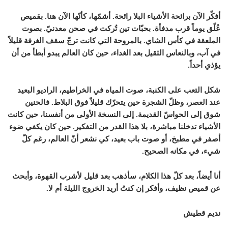
أفكّر الآن برائحة الأشياء البلا رائحة. أشمّها، كأنّها الآن هنا. بقميص
عُلّق يوماً قرب مدفأة. بحبّات تين تُركت في صحن معدنيّ. بصوت
الملعقة في كأس الشاي. بالمروحة التي كانت ترجّ سقف الغرفة قليلاً
في آب، وبالنعاس الثقيل بعد الغداء، حين كان العالم يبدو أبطأ من أن
يؤذي أحداً.
شكل التعب على الكنبة، صوت المياه في الخراطيم، الراديو البعيد
عند العصر، وظلّ الشجرة حين يتحرّك قليلاً فوق البلاط. فالحنين
شوق إلى الحواسّ القديمة. إلى النسخة الأولى من أنفسنا، حين كانت
الأشياء تدخلنا مباشرة، بلا هذا القدر من التفكير. حين كان يكفي ضوء
أصفر في مطبخ، أو صوت باب بعيد، كي نشعر أنّ العالم، رغم كلّ
شيء، في مكانه الصحيح.
أنا أيضاً، بعد كلّ هذا الكلام، سأذهب بعد قليل لأشرب القهوة، وأبحث
عن قميص نظيف، وأفكر إن كنتُ أريد الخروج الليلة أم لا.
نديم قطيش