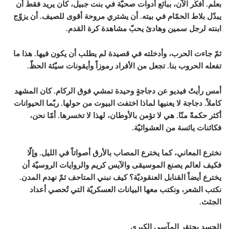
بعلم. أفكّر الآن، ببائع أدوات صحيّة في بنت جبيل، كان يريد فقط أن
يبدّل بلاط الحمّام في بيته. أن يشتري مروحة أقوى للصيف. أن يزوّج
ابنته لرجل سمين وهادئ يحبّ مشاهدة كرة القدم.
ثمّ جاءت الحرب، وأدخلته في قصيدة لم يطلب أن يكون فيها. هذا ما
تفعله الحروب بنا. تجعل من الأفراد رموزاً وأيقونات سيّئة الحظّ.
أمس رأيتُ فيديو عن دجاجةٍ وحيدة تمشي فوق الركام. كان المشهد
كاملاً. دجاجة لا يعنيها لماذا اختفت البيوت من حولها. ربّما الحيوانات
أكثر حكمةً منّا. هي لا تؤمن بالأوطان، لهذا لا تخسرها. أمّا نحن،
فكائنات يائسة من العشوائيّة.
نخترع المعاني، كما يخترع المصاب بالأرق أصواتاً في الليل. وإلّا
فكيف لعالم يصنع الموسيقى والآيس كريم والروايات الروسيّة أن
يخترع أيضاً القنابل العنقوديّة؟ كيف نبني المتاحف ثمّ نهدم المدن.
نكتب الشعر، ونكتب معها البيانات العسكريّة التي تُحصي أعداد
الجثث.
الجسد يحتقر المآسي الكبرى