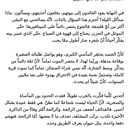
في النهاية يعود العائدون إلى بيوتهم، يخلعون أحذيتهم، ويسألون: ماذا
سنأكل الليلة؟ أحترم هذا السؤال بالذات، لأنّه يصالحني مع البشر،
أكثر من أيّ فلسفة. فالجوع ينتصر دائماً على الميتافيزيقا. حتّى
الموغل في الحزن، يحتاج إلى قهوة في الصباح. حتّى الذي خسر بيته
يفكّر أحياناً أنّ شعره صار أطول ممّا يجب.
كأنّ الجسد يحتقر المآسي الكبرى، وهو يواصل طلباته الصغيرة
بوقاحة مذهلة. وربّما لهذا، لا ينتصر الموت تماماً. لأنّ ثمّة دائماً من
يتذكّر، وسط الجنازة، أنّه نسي شراء السجائر. تماماً كما تموت قرية
كاملة، وتستمرّ نجمة بعيدة في الاحتراق بهدوء على بعد ملايين
السنوات، كأنّ شيئاً لم يحدث.
أجدني كلّما فكّرت بالحرب طويلاً، فقدت الحدود بين المأساة
والسخرية، لأنّ الحياة ليست شجاعةً كما نظنّ. هي فقط عنيدة بشكل
أعمى. فالقذائف أضعف من الرائحة. والرائحة أكثر وفاءً من الذاكرة.
الأخيرة تكذب، ترتّب المشاهد، تحذف ما لا يعجبها. أمّا الرائحة، فتهجم
دفعة واحدة، مثل حيوان يعرف الطريق وحده.