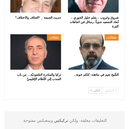
شروق وغروب – بقلم خليل الخوري –
حديث الجمعة _ “الخلاف والاختلاف”
أبعاد التصعيد جنوباً: رسائل في اتجاهات
كثيرة
مقالات
مقالات
الشّيخ نعيم في متاهته: كلكم خونة..
تركيا والمبادرة السّعوديّة… من باب
المندب إلى النّظام الإقليميّ
السابق
التالي
التعليقات مغلقة، ولكن
تركبكس
وبينغبكس مفتوحة.