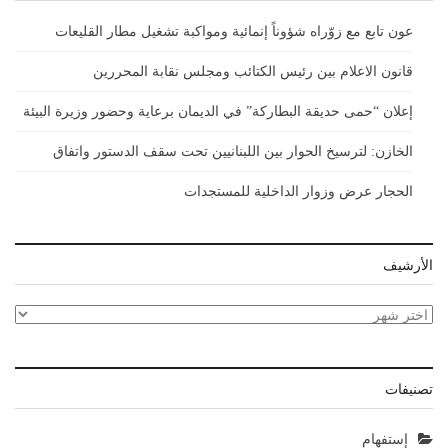
عون تابع مع زوّراه شؤوناً إنمائية ومواكبة تشغيل مطار القليعات
قانون الاعلام بين رئيس الكتائب ومجلس نقابة المحررين
إعلان “حمى حديقة البطاركة” في الديمان برعاية وحضور وزيرة البيئة
الخازن: لترسيخ الحوار بين اللبنانيين تحت سقف الدستور واتفاق
الحجار عرض وزوار الداخلية للمستجدات
الأرشيف
الأرشيف
تصنيفات
إستفهام