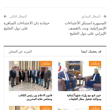
المقال السابق
المقال التالي
السنيورة استنكر الأعتداءات
حمادة دان الاعتداءات السافرة
الإسرائيلية: وندد بالقصف
على دول الخليج
الإيراني على دول الخليج
قد يعجبك ايضا
المزيد عن المحرّر
محلّيات
محلّيات
عون تابع مع زوّراه شؤوناً إنمائية
قانون الاعلام بين رئيس الكتائب
ومواكبة تشغيل مطار القليعات
ومجلس نقابة المحررين
محلّيات
محلّيات