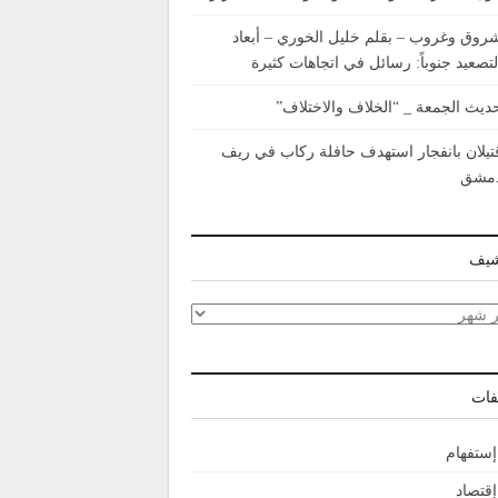
روق وغروب – بقلم خليل الخوري – أبعاد
لتصعيد جنوباً: رسائل في اتجاهات كثيرة
ديث الجمعة _ “الخلاف والاختلاف”
تيلان بانفجار استهدف حافلة ركاب في ريف
مشق
شيف
شيف
فات
إستفهام
إقتصاد