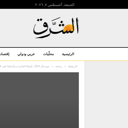
الجمعة, أغسطس ۷, ۲۰۲٦
الرئيسية
محلّيات
عربي ودولي
إقتصاد
الرئيسيّة
رياضة
مونديال 2026: بلجيكا الفائزة دراماتيكيا على السنغال تلتقي الولايات المتحدة في دور الـ 16