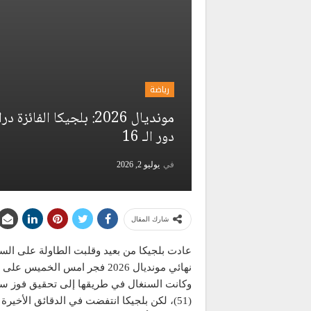
رياضة
مونديال 2026: بلجيكا 
دور الـ 16
في
يوليو 2, 2026
شارك المقال
نهائي مونديال 2026 فجر امس الخميس على ملعب “لومن فيلد” في سياتل ضمن دور الـ32.