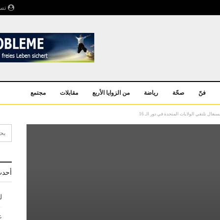
تسج
فنّ
صحّة
رياضة
من الزوايا الأربع
مقابلات
مجتمع
أحدث
ل
ع