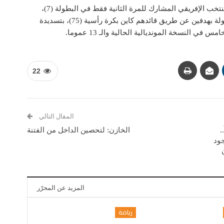
وبعد أن افتتح براين سيبينغا التسجيل باكرا للمنتخب الإفريقي المشارك للمرة الثانية فقط في البطولة (7)،
انتظر الإنكليز حتى الدقائق الأخيرة لقلب الطاولة بهدفين عن طريق قائدهم كاين بكرة رأسية (75)، بتسديدة
22
المقال التالي
.
الخازن: لتحصين الداخل من الفتنة
جود
المزيد عن المحرّر
رياضة