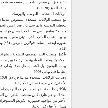
(89)، قبل أن يقتنص تيليمانس نفسه ضربة جز
هدف الفوز (120+5).
الولايات المتحدة – البوسنة والهرسك
بتخطيه البوسنة والهرسك 2-0 فج
ملعب “ليفايس” في سانتا كلارا بسان فرانسيس
ويدين منتخب المدرب الأرجنتيني ماوريسيو بوك
بعبوره لهدفي
(82).
وأكمل منتخب البلد المضيف للبطولة بالشراكة
المكسيك وكندا، المواجهة بعشرة لاعبين بعد طر
وبات بالوغون أول لاعب يسجل هدفا ويُطرد في
إيطاليا في نهائي 2006.
الأصلي)، في مدينة سياتل الأميركية..
وإنكلترا قلبت تخلفها أمام الكونغو الديموقراط
أنقذ المهاجم هاري كاين منتخب إنكلترا من ال
مساء الأربعاء في أتلانتا.