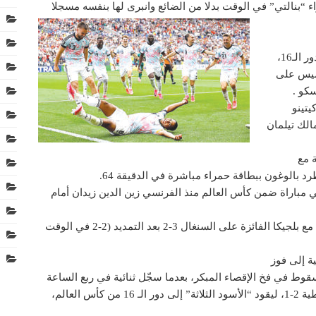
اء “بنالتي” في الوقت بدلا من الضائع وانبرى لها بنفسه مسجلا
بلغ منتخب الولايات المتحدة المنقوص عدديا دور الـ16،
ر امس الخميس على
كو .
يتينو
 الثنائي فولارين بالوغون (45) ومالك تيلمان
 مع
د بالوغون ببطاقة حمراء مباشرة في الدقيقة 64.
 مباراة ضمن كأس العالم منذ الفرنسي زين الدين زيدان أمام
وضربت الولايات المتحدة موعدا في دور الـ16 مع بلجيكا الفائزة على السنغال 3-2 بعد التمديد (2-2 في الوقت
ية إلى فوز
سقوط في فخ الإقصاء المبكر، بعدما سجّل ثنائية في ربع الساعة
الأخير من مواجهة جمهورية الكونغو الديموقراطية 2-1، ليقود “الأسود الثلاثة” إلى دور الـ 16 من كأس العالم،