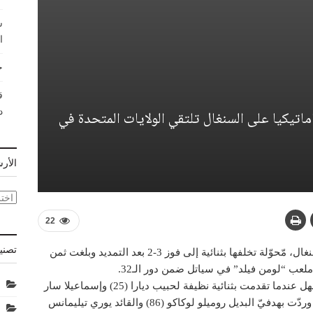
ش
ا
ح
ق
د
الفائزة دراماتيكيا على السنغال تلتقي الولايات المتحدة في
الأر
الأر
22
تصني
عادت بلجيكا من بعيد وقلبت الطاولة على السنغال، مّحوّلة تخلفها بثنائية إلى فوز 3-2 بعد التمديد وبلغت ثمن
وكانت السنغال في طريقها إلى تحقيق فوز سهل عندما تقدمت بثنائية نظيفة لحبيب ديارا (25) وإسماعيلا سار
(51)، لكن بلجيكا انتفضت في الدقائق الأخيرة وردّت بهدفيّ البديل روميلو لوكاكو (86) والقائد يوري تيليمانس