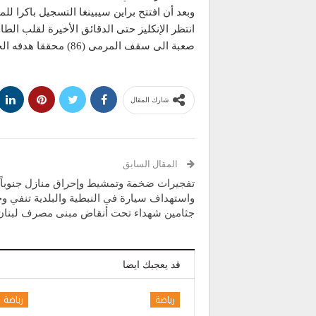
صعبة الى سقف المرمى (86) محققا هدفه الخامس في النسخة المونديالية الحالية والـ 13 عموما.
شارك المقال
المقال السابق
تفجيرات ضخمة وتمشيط وإحراق منازل جنوباً.
واستهداف سيارة في النبطية والبلدية تنفي و
جثامين شهداء تحت أنقاض مبنى مصرف لبنان
قد يعجبك ايضا
رياضة
رياضة