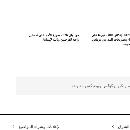
مونديال 2026: إنكلترا ثالثة بفوزها على
مونديال 2026:صراع الأحد على نجمتين:
فرنسا 6-4 وتصريحات للمدربين توماس
رابعة للأرجنتين وثانية لإسبانيا
دييه…
ة، ولكن
تركبكس
وبينغبكس مفتوحة.
 الشرق
الإعلانات وشراء المواضيع