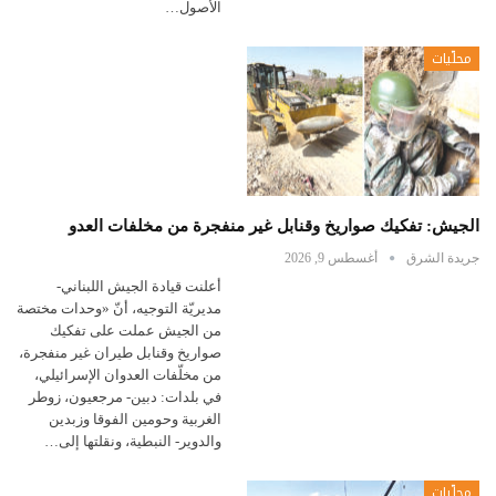
الأصول…
محلّيات
الجيش: تفكيك صواريخ وقنابل غير منفجرة من مخلفات العدو
جريدة الشرق
أغسطس 9, 2026
أعلنت ​قيادة الجيش اللبناني​-
مديريّة التوجيه، أنّ «وحدات مختصة
من الجيش عملت على تفكيك
صواريخ وقنابل طيران غير منفجرة،
من مخلّفات العدوان الإسرائيلي،
في بلدات: دبين- مرجعيون، زوطر
الغربية وحومين الفوقا وزبدين
والدوير- النبطية، ونقلتها إلى…
محلّيات