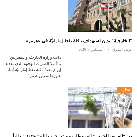
“الخارجية” تدين استهداف ناقلة نفط إماراتيّة في «هرمز»
جريدة الشرق
أغسطس 9, 2026
دانت وزارة الخارجيّة والمغتربين
بـ”أشدّ العبارات الهجوم الذي نفّذته
إيران، ضدّ ناقلة نفط إماراتيّة أثناء
عبورها مضيق هرمز”.
محلّيات
من “القرض الحسن” إلى مطار بيروت.. حزب الله “يختنق” مالياً