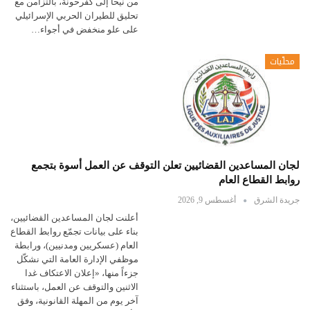
من نيحا إلى كفرحونة، بالتزامن مع
تحليق للطيران الحربي الإسرائيلي
على علو منخفض في أجواء…
محلّيات
لجان المساعدين القضائيين تعلن التوقف عن العمل أسوة بتجمع
روابط القطاع العام
جريدة الشرق
أغسطس 9, 2026
أعلنت لجان المساعدين القضائيين،
بناء على بيانات تجمّع روابط القطاع
العام (عسكريين ومدنيين)، ورابطة
موظفي الإدارة العامة التي نشكّل
جزءاً منها، «إعلان الاعتكاف غدا
الاثنين والتوقف عن العمل، باستثناء
آخر يوم من المهلة القانونية، وفق