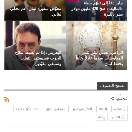
جابر دعا إلى تفهّم خطة
«المالية»: ضخ 420 مليون دولار
معوّض سفيرة لبنان: عم تحكي
يضر بالليرة
لبناني!
الراعي: نصلّي لكي تُثمر
البعريني: إذا لم يُضبط سلاح
المفاوضات سلاماً عادلاً وثابتاً
الحزب فسيستمر التفلت
يحفظ لبنان
وسنبقى مقيّدين
تصفح التصنيف
محلّيات
إستفهام
إقتصاد
الأخبار في صور
اليوم في الشرق
تحت الأضواء اليوم
رأي الشرق
رياضة