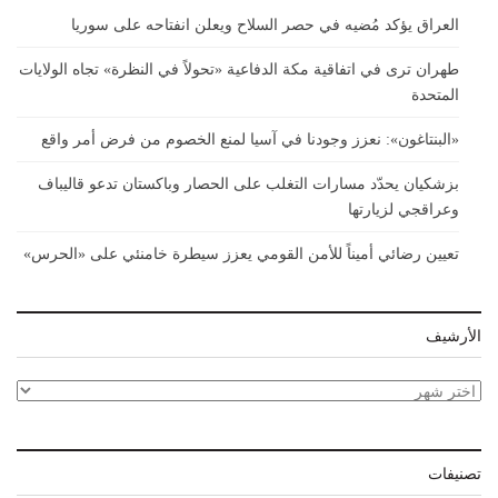
العراق يؤكد مُضيه في حصر السلاح ويعلن انفتاحه على سوريا
طهران ترى في اتفاقية مكة الدفاعية «تحولاً في النظرة» تجاه الولايات
المتحدة
«البنتاغون»: نعزز وجودنا في آسيا لمنع الخصوم من فرض أمر واقع
بزشكيان يحدّد مسارات التغلب على الحصار وباكستان تدعو قاليباف
وعراقجي لزيارتها
تعيين رضائي أميناً للأمن القومي يعزز سيطرة خامنئي على «الحرس»
الأرشيف
الأرشيف
تصنيفات