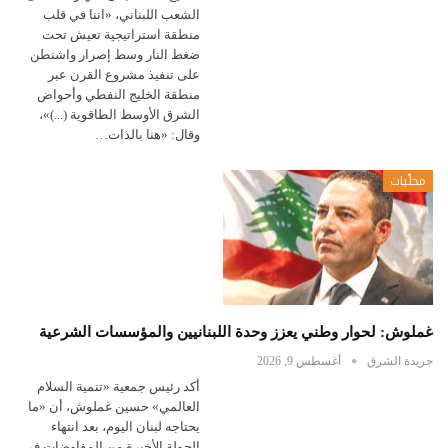
الشعب اللبناني، «اننا في قلب
منطقة استراتيجية تعيش تحت
ضغط النار وسط إصرار واشنطن
على تنفيذ مشروع القرن عبر
منطقة الخليج النفطي وأحواض
الشرق الأوسط الطاقوية (...)»،
وقال: «هنا بالذات…
محلّيات
غملوش: لحوار وطني يعزز وحدة اللبنانيين والمؤسسات الشرعية
جريدة الشرق
أغسطس 9, 2026
أكد رئيس جمعية «تنمية السلام
العالمي» حسين غملوش، أن «ما
يحتاجه لبنان اليوم، بعد انتهاء
الجولة الأخيرة من المفاوضات في