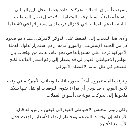
وشهدت أسواق العملات تحركات حادة بعدما سجل الين الياباني
ارتفاعاً مفاجئاً، وسط ترقب المتعاملين لاحتمال تدخل السلطات
اليابانية لدعم العملة، التي لا تزال قرب أدنى مستوياتها في 40 عاماً.
وأدى هذا التذبذب إلى الضغط على الدولار الأميركي، مما دعم صعود
كل من الجنيه الإسترليني واليورو أمامه، رغم استمرار تداول العملة
الأميركية قرب أعلى مستوياتها في نحو عام، بدعم من توقعات بأن
مجلس الاحتياطي الفيدرالي قد يضطر إلى رفع أسعار الفائدة لكبح
التضخم في ظل متانة الاقتصاد الأميركي.
ويترقب المستثمرون أيضاً صدور بيانات الوظائف الأميركية في وقت
لاحق اليوم، إذ قد تؤدي أي قراءة تفوق التوقعات أو تقل عنها بشكل
ملحوظ إلى تحركات قوية في أسواق العملات.
وكان رئيس مجلس الاحتياطي الفيدرالي كيفين وارش، قد قال،
الأربعاء، إن توقعات التضخم ومخاطر ارتفاع الأسعار تراجعت خلال
الأسابيع الأخيرة.