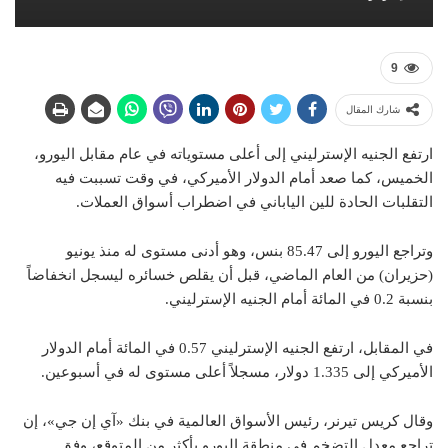
9
شارك المقال
ارتفع الجنيه الإسترليني إلى أعلى مستوياته في عام مقابل اليورو،
الخميس، كما صعد أمام الدولار الأميركي، في وقت تسببت فيه
التقلبات الحادة للين الياباني في اضطراب أسواق العملات.
وتراجع اليورو إلى 85.47 بنس، وهو أدنى مستوى له منذ يونيو
(حزيران) من العام الماضي، قبل أن يقلص خسائره ليسجل انخفاضاً
بنسبة 0.2 في المائة أمام الجنيه الإسترليني.
في المقابل، ارتفع الجنيه الإسترليني 0.57 في المائة أمام الدولار
الأميركي إلى 1.335 دولار، مسجلاً أعلى مستوى له في أسبوعين.
وقال كريس تيرنر، رئيس الأسواق العالمية في بنك «آي إن جي»، إن
تراجع معدل التضخم في منطقة اليورو بأكثر من المتوقع، وفق