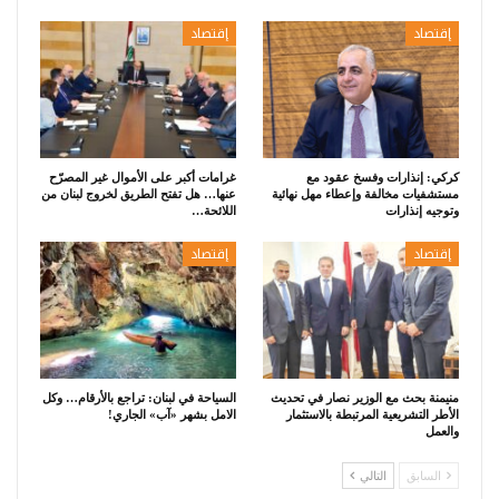
إقتصاد
إقتصاد
كركي: إنذارات وفسخ عقود مع
غرامات أكبر على الأموال غير المصرّح
مستشفيات مخالفة وإعطاء مهل نهائية
عنها… هل تفتح الطريق لخروج لبنان من
وتوجيه إنذارات
اللائحة…
إقتصاد
إقتصاد
منيمنة بحث مع الوزير نصار في تحديث
السياحة في لبنان: تراجع بالأرقام… وكل
الأطر التشريعية المرتبطة بالاستثمار
الامل بشهر «آب» الجاري!
والعمل
السابق
التالي