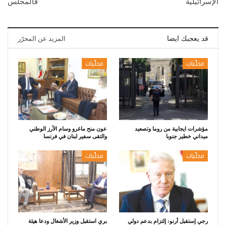
الإسرائيلية
فالمجلس
قد يعجبك ايضا
المزيد عن المحرّر
محلّيات
محلّيات
مؤشرات ايجابية من روما وتصعيد
عون منح ماغرو وسام الأرز الوطني
ميداني خطير جنوبا
والتقى سفير لبنان في فرنسا
محلّيات
محلّيات
رجي إستقبل أرنو: إلتزام بدعم دولي
بري استقبل وزير الأشغال ودعا هيئة