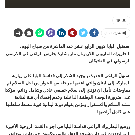
49
شارك المقال
استقبل البابا لاوون الرابع عشر عند العاشرة من صباح اليوم،
البطريرك الماروني الكردينال مار بشارة بطرس الراعي في الكرسي
الرسولي في الفاتيكان.
استهلٌ الراعي الحديث بتوجيه الشكر إلى قداسة البابا على زيارته
المباركة إلى لبنان والتي اعقبها مرحلة من الحوار من اجل السلام ثم
مفاوضات نأمل ان تؤدي إلى سلام حقيقي عادل وشامل ودائم، مؤكدا
على ضرورة الوحدة الوطنية الداخلية وعدم إقصاء أي فئة لبنانية
تنشد السلام والاستقرار وتؤمن بقيام دولة لبنانية قوية تبسط سلطتها
على كامل أراضيها.
ووضع البطريرك الراعي قداسة البابا في اجواء القمة الروحية الأخيرة
التي انعقدت في دار مشيخة العقل والتي عكست جو تقارب وتعاون