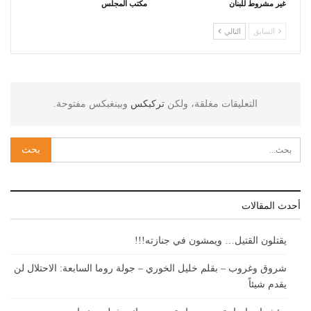
غير مشروط للبنان
مكتب المجلس
السابق
التالي
التعليقات مغلقة، ولكن
تركبكس
وبينغبكس مفتوحة.
أحدث المقالات
يقتلون القتيل… ويمشون في جنازته!!!
شروق وغروب – بقلم خليل الخوري – جولة روما السابعة: الاحتلال لن
يقدم شيئاً