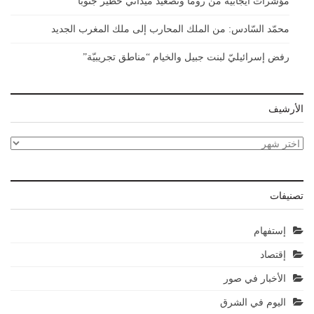
مؤشرات ايجابية من روما وتصعيد ميداني خطير جنوبا
محمّد السّادس: من الملك المحارب إلى ملك المغرب الجديد
رفض إسرائيليّ لبنت جبيل والخيام “مناطق تجريبيّة”
الأرشيف
الأرشيف
تصنيفات
إستفهام
إقتصاد
الأخبار في صور
اليوم في الشرق