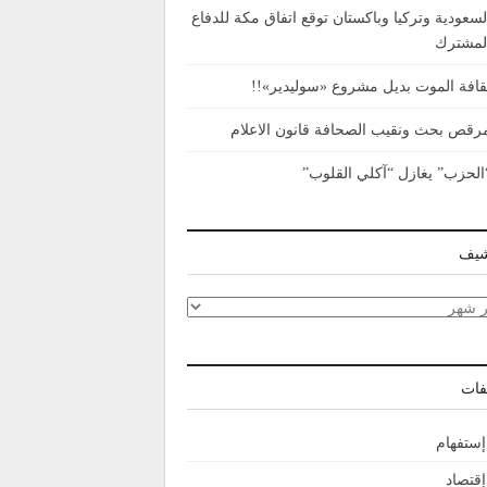
لسعودية وتركيا وباكستان توقع اتفاق مكة للدفاع
لمشترك
قافة الموت بديل مشروع «سوليدير»!!
رقص بحث ونقيب الصحافة قانون الاعلام
الحزب” يغازل “آكلي القلوب”
شيف
شيف
فات
إستفهام
إقتصاد