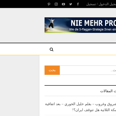
يل الدخول / تسجيل
 المقالات
روق وغروب – بقلم خليل الخوري – بعد اتفاقية
كة الثلاثية هل تتوقف ايران؟!