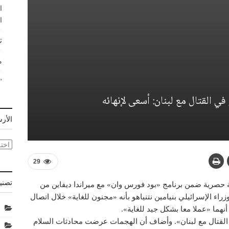
ا
ا
ث
م
“
ي القتال مع لبنان: أسعى لإنهائه
الأر
الأر
29
تصني
ة حصرية ضمن برنامج «بود فورس وان» مع ميراندا ديفاين من
 الإسرائيلي بنيامين نتنياهو بأنه «مجنون للغاية» خلال اتصال
نهما «عملا معا بشكل جيد للغاية».
القتال مع لبنان». وأضاف أن الهجمات عرضت محادثات السلام