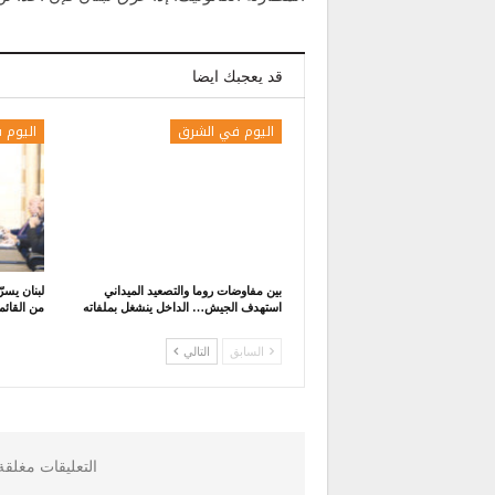
قد يعجبك ايضا
اليوم في الشرق
اليوم 
بين مفاوضات روما والتصعيد الميداني
استهدف الجيش… الداخل ينشغل بملفاته
من القائم
السابق
التالي
التعليقات مغلق