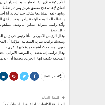
الأميركية – الإيرانية للخطر بسبب إصرار اير
اتفاق لإعادة فتح مضيق هرمز ومن ثم تفكيك الب
وتابع: «لقد عملنا معا بشكل جيد للغاية. أنا أ
بانفعاله الحاد ومطالبته نتنياهو بوقف إطلاق الن
وأكد ترامب لميراندا ديفاين أنه وصف نتنياهو با
تزال جيدة.
وقال الرئيس الأميركي: «أنا رئيس في زمن ا
وتمسك ترامب بنبرته المتفائلة، مؤكدا أن الم
نووي، وستحدث أشياء جيدة كثيرة أخرى».
وقال ترامب إنه يعتقد أن المرشد الايراني مجت
المتعلقة بكيفية إنهاء الحرب، مضيفا أن «لديهم 
شارك المقال
المقال السابق
المطارنة الكاثوليك: إذا غرق لبنان فإنّ أحداً ل