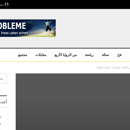
تسج
فنّ
صحّة
رياضة
من الزوايا الأربع
مقابلات
مجتمع
القتال مع لبنان: أسعى لإنهائه
أحدث
ش
م