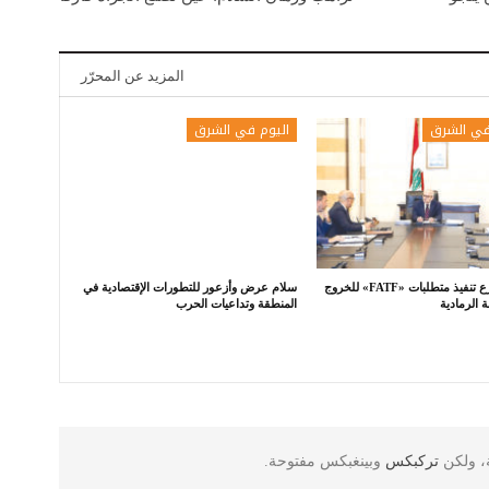
المزيد عن المحرّر
في الشرق
اليوم في الشرق
لبنان يسرّع تنفيذ متطلبات «FATF» للخروج
سلام عرض وأزعور للتطورات الإقتصادية في
ة الرمادية
المنطقة وتداعيات الحرب
ة، ولكن
تركبكس
وبينغبكس مفتوحة.