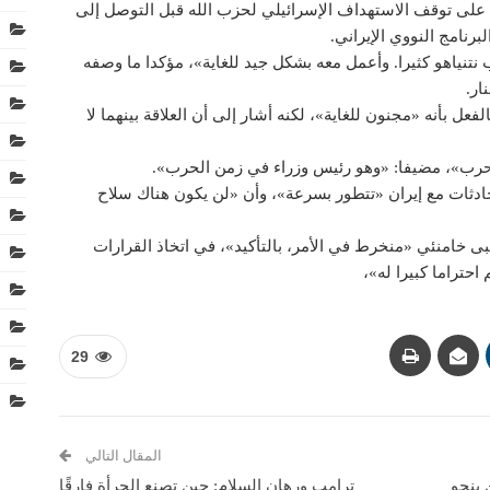
ان على توقف الاستهداف الإسرائيلي لحزب الله قبل التوصل إلى
رنامج النووي الإيراني.
حب نتنياهو كثيرا. وأعمل معه بشكل جيد للغاية»، مؤكدا ما وصفه
ار.
لفعل بأنه «مجنون للغاية»، لكنه أشار إلى أن العلاقة بينهما لا
لحرب»، مضيفا: «وهو رئيس وزراء في زمن الحرب».
حادثات مع إيران «تتطور بسرعة»، وأن «لن يكون هناك سلاح
بى خامنئي «منخرط في الأمر، بالتأكيد»، في اتخاذ القرارات
احتراما كبيرا له»،
29
المقال التالي
ن ينجو
ترامب ورهان السلام: حين تصنع الجرأة فارقًا