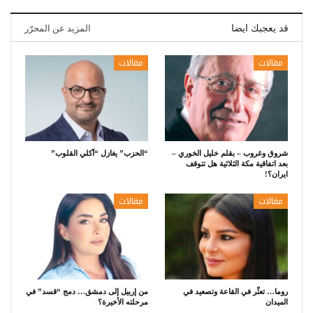
قد يعجبك ايضا
المزيد عن المحرّر
مقالات
مقالات
شروق وغروب – بقلم خليل الخوري –
“الحزب” يغازل “آكلي القلوب”
بعد اتفاقية مكة الثلاثية هل تتوقف
ايران؟!
مقالات
مقالات
روما… تعثّر في القاعة وتصعيد في
من إربيل إلى دمشق… دمج “قسد” في
الميدان
مرحلته الأخيرة؟