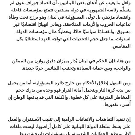
ولعل ما يغيب عن أذهان بعض اللبنانيين، أن العماد جوزاف عون لم
يتسلّم رئاسة الجمهورية في دولة مستقرة تتمتع بمؤسسات فاعلة
واقتصاد مزدهر، بل تولّى المسؤولية في لبنان وهو يرزح تحت وطأة
تداعيات الحروب والأزمات المتلاحقة، ويعاني انهيارًا اقتصاديًا غير
مسبوق، وانقسامًا سياسيًا حادًا، وتعطيلًا طال مؤسسات الدولة
لسنوات، ما جعل حجم التحديات التي تواجه العهد استثنائيًا بكل
المقاييس.
من هنا، فإن الحكم في لبنان يُدار بميزان دقيق يوازن بين الممكن
والواجب، وبين حماية السيادة وتجنيب اللبنانيين حربًا جديدة.
ومن السهل إطلاق الأحكام من خارج دائرة المسؤولية، أما من يحمل
بين يديه كرة النار ويتحمل أمانة القرار فهو وحده من يدرك حجم
المخاطر المترتبة على كل خطوة، والكلفة التي قد يدفعها الوطن إن
أُسيء تقديرها.
إن تنفيذ التفاهمات والاتفاقات الرامية إلى تثبيت الاستقرار، والعمل
على بسط سلطة الدولة اللبنانية على كامل أراضيها، ليست ملفات
تُدار بمنطق الخطابات الشعبوية، بل مسؤوليات تاريخية ترتبط