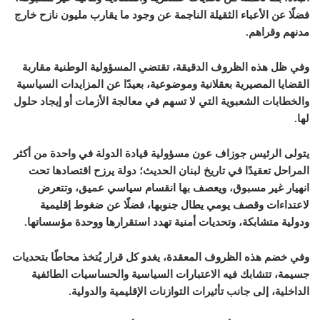
فضلًا عن الأعباء الثقيلة الناجمة عن وجود ما يقارب مليون نازح خارج
مدنهم وقراهم.
وفي ظل هذه الظروف الدقيقة، تقتضي المسؤولية الوطنية مقاربة
القضايا المصيرية بعقلانية وموضوعية، بعيدًا عن المزايدات السياسية
والخطابات الشعبوية التي لا تسهم في معالجة الأزمات أو إيجاد حلول
لها.
يتولى الرئيس جوزاف عون مسؤولية قيادة الدولة في واحدة من أكثر
المراحل تعقيدًا في تاريخ لبنان الحديث؛ دولة يرزح اقتصادها تحت
انهيار غير مسبوق، ويعصف بها انقسام سياسي عميق، وتتعرض
لاعتداءات وقصف يومي يطال جنوبها، فضلًا عن ضغوط إقليمية
ودولية متشابكة، وتحديات أمنية تهدد استقرارها ووحدة مؤسساتها.
وفي خضم هذه الظروف المعقدة، يغدو كل قرار يُتخذ محاطًا بتحديات
جسيمة، تتشابك فيه الاعتبارات السياسية والحساسيات الطائفية
الداخلية، إلى جانب تأثيرات التوازنات الإقليمية والدولية.