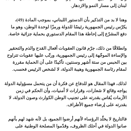
لبنان إلى مسار النمو والازدهار.
وهنا لا بد من التذكير بأن الدستور اللبناني، بموجب المادة (49)،
يكرّس رئيس الجمهورية رئيسًا للدولة ورمزًا لوحدة الوطن، وهو ما
دفع المشرّع إلى إحاطة هذا المقام الدستوري بحماية جزائية خاصة.
وانطلاقًا من ذلك، جرّم قانون العقوبات أفعال القدح والذم والتحقير
والإساءة الموجّهة إلى رئيس الجمهورية، ورتّب عليها عقوبات تتراوح
بين الحبس من ستة أشهر وسنتين، تأكيدًا على أن الحماية مقررة
لمقام رئاسة الجمهورية وهيبة الدولة، لا لشخص الرئيس فحسب.
لذلك، فهذا المقال هو للدفاع عن فكرة أن من يتحمل مسؤولية الدولة
يواجه وقائع لا شعارات، وقرارات لا أمنيات، وأن الحكم في زمن
الأزمات يُقاس بقدرته على تجنيب الوطن الكوارث وصون الدولة، لا
بقدرته على إرضاء جميع الأطراف.
فالتاريخ لا يخلّد الرؤساء لأنهم أرضوا الجميع، بل لأنه شهد لهم بأنهم
صانوا الدولة في أحلك الظروف، وقدّموا المصلحة الوطنية على