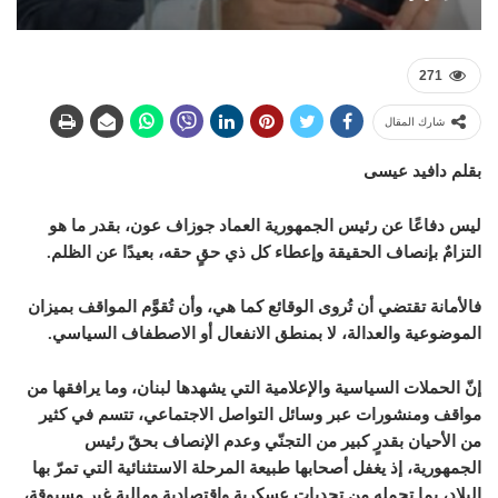
271
شارك المقال
بقلم دافيد عيسى
ليس دفاعًا عن رئيس الجمهورية العماد جوزاف عون، بقدر ما هو
التزامٌ بإنصاف الحقيقة وإعطاء كل ذي حقٍ حقه، بعيدًا عن الظلم.
فالأمانة تقتضي أن تُروى الوقائع كما هي، وأن تُقوَّم المواقف بميزان
الموضوعية والعدالة، لا بمنطق الانفعال أو الاصطفاف السياسي.
إنّ الحملات السياسية والإعلامية التي يشهدها لبنان، وما يرافقها من
مواقف ومنشورات عبر وسائل التواصل الاجتماعي، تتسم في كثير
من الأحيان بقدرٍ كبير من التجنّي وعدم الإنصاف بحقّ رئيس
الجمهورية، إذ يغفل أصحابها طبيعة المرحلة الاستثنائية التي تمرّ بها
البلاد، بما تحمله من تحديات عسكرية واقتصادية ومالية غير مسبوقة،