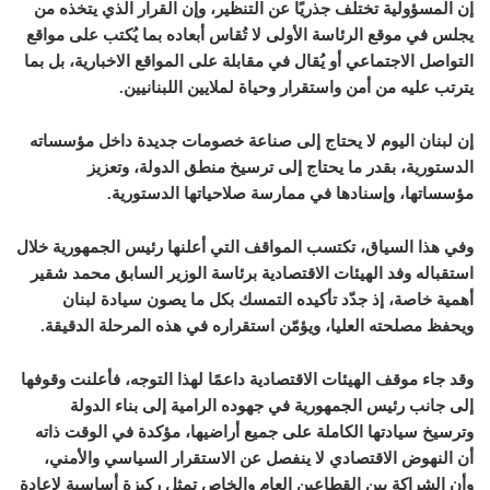
إن المسؤولية تختلف جذريًا عن التنظير، وإن القرار الذي يتخذه من
يجلس في موقع الرئاسة الأولى لا تُقاس أبعاده بما يُكتب على مواقع
التواصل الاجتماعي أو يُقال في مقابلة على المواقع الاخبارية، بل بما
يترتب عليه من أمن واستقرار وحياة لملايين اللبنانيين.
إن لبنان اليوم لا يحتاج إلى صناعة خصومات جديدة داخل مؤسساته
الدستورية، بقدر ما يحتاج إلى ترسيخ منطق الدولة، وتعزيز
مؤسساتها، وإسنادها في ممارسة صلاحياتها الدستورية.
وفي هذا السياق، تكتسب المواقف التي أعلنها رئيس الجمهورية خلال
استقباله وفد الهيئات الاقتصادية برئاسة الوزير السابق محمد شقير
أهمية خاصة، إذ جدّد تأكيده التمسك بكل ما يصون سيادة لبنان
ويحفظ مصلحته العليا، ويؤمّن استقراره في هذه المرحلة الدقيقة.
وقد جاء موقف الهيئات الاقتصادية داعمًا لهذا التوجه، فأعلنت وقوفها
إلى جانب رئيس الجمهورية في جهوده الرامية إلى بناء الدولة
وترسيخ سيادتها الكاملة على جميع أراضيها، مؤكدة في الوقت ذاته
أن النهوض الاقتصادي لا ينفصل عن الاستقرار السياسي والأمني،
وأن الشراكة بين القطاعين العام والخاص تمثل ركيزة أساسية لإعادة