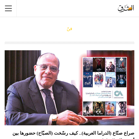
فنّ
صراع صنّاع (الدراما العربية).. كيف رسّخت (الصبّاح) حضورها بين