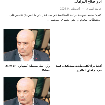
أبرز صنّاع الدراما…
جريدة الشرق
أغسطس 9, 2026
كتب: محمد حبوشة لم تعد المنافسة في صناعة (الدراما العربية) تقتصر على
استقطاب النجوم أو الفوز بسباق الموسم…
أنجيلا مراد تكتب ملحمة سينمائية… قصة
رأي_ بقلم سليمان أصفهاني _ Queen of
حب لم تُخلق للعالمين…
Beirut