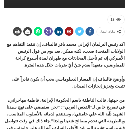
18
شارك المقال
اكد رئيس البرلمان الإيراني
محمد باقر قاليباف
، إن تنفيذ التفاهم مع
الولايات المتحدة صعب، لكنه ممكن، بعد يوم من قول الرئيس
الأميركي إنه تم تأجيل المحادثات مع طهران لمدة أسبوع كراحة
للمفاوضين، متعهداً بعدم شنّ أيّ ضربات خلال هذه الفترة.
وأوضح قاليباف إن المسار الديبلوماسي يجب أن يكون قادراً على
تثبيت وتعزيز إنجازات الميدان.
من جهتها، قالت الناطقة باسم الحكومة الإيرانية، فاطمة مهاجراني،
في تصريح خاص لـ”القدس العربي”: “نحن سنمضي على نهج سيدنا
الشهيد (آية الله علي خامنئي)، وسننتقم لدمائه بالأسلوب المناسب،
وبالطريقة التي تخدم مصالح شعبنا وبلدنا”.جاء ذلك في وقت تتواصل
فيه مراسم تشييع المرشد الأعلى السابق، آية الله علي خامنئي، في