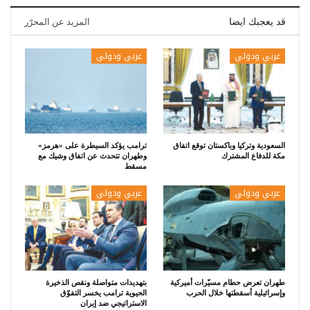
قد يعجبك ايضا
المزيد عن المحرّر
عربي ودولي
عربي ودولي
السعودية وتركيا وباكستان توقع اتفاق
ترامب يؤكد السيطرة على «هرمز»
مكة للدفاع المشترك
وطهران تتحدث عن اتفاق وشيك مع
مسقط
عربي ودولي
عربي ودولي
طهران تعرض حطام مسيّرات أميركية
بتهديدات متواصلة ونقص الذخيرة
وإسرائيلية أسقطتها خلال الحرب
الحيوية ترامب يخسر التفوّق
الاستراتيجي ضد إيران