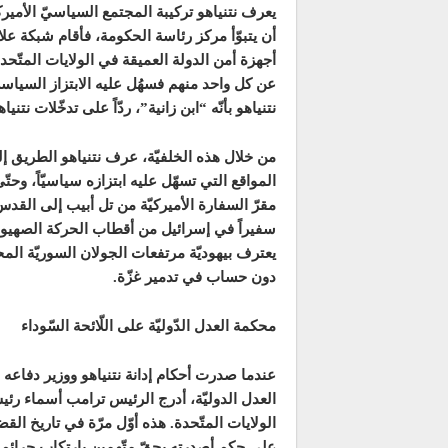
يعرف نتنياهو تركيبة المجتمع السياسيّ الأمي
أن يتبوّأ مركز رئاسة الحكومة، فأقام شبكة علاق
أجهزة أمن الدولة العميقة في الولايات المتّحد
عن كل واحد منهم فسهُل عليه الابتزاز السيا
نتنياهو بأنّه “ابن زانية”، ردّاً على تدخّلات نتن
من خلال هذه الخلفيّة، عرف نتنياهو الطريق 
المواقع التي تسهّل عليه ابتزازه سياسيّاً، وح
مقرّ السفارة الأميركيّة من تل أبيب إلى القدس
سفيراً في إسرائيل من أقطاب الحركة الصهيونيّة
يعترف بيهوديّة مرتفعات الجولان السوريّة الم
دون حساب في تدمير غزّة.
محكمة العدل الدّوليّة على اللّائحة السّوداء
عندما صدرت أحكام إدانة نتنياهو ووزير دفاعه و
العدل الدوليّة، أدرج الرئيس ترامب أسماء ر
الولايات المتّحدة. هذه أوّل مرّة في تاريخ الق
على حكم أصدرته بحقّ متّهمين بارتكاب جرائم ضد