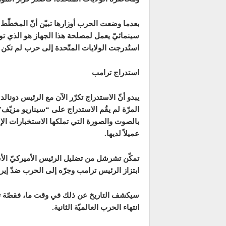
بعدما وضعت الحرب أوزارها تبيّن أنّ المخطّط ك
سينمائيّ يعمل لمصلحة هذا الجهاز هو الذي تولّ
استُدرجت الولايات المتّحدة إلى حرب لم تكن ت
استدراج ترامب
يبدو أنّ الاستدراج تكرّر الآن مع الرئيس دونا
المرّة لم يقُم الاستدراج على “سيناريو مزيّف
بالصوت والصورة التي تملكها الاستخبارات ال
عميلاً لديها.
تمكّن تشرشل من تضليل الرئيس الأميركيّ الأس
ابتزاز الرئيس ترامب وجرّه إلى الحرب ضدّ إير
سيكشف التاريخ عن ذلك في وقت ما، فقصّة تش
انتهاء الحرب العالميّة الثانية.