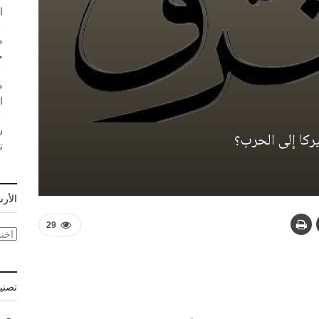
ا
م
ج
م
ا
ر
كا إلى الحرب؟
ت
الأر
29
الأر
تصني