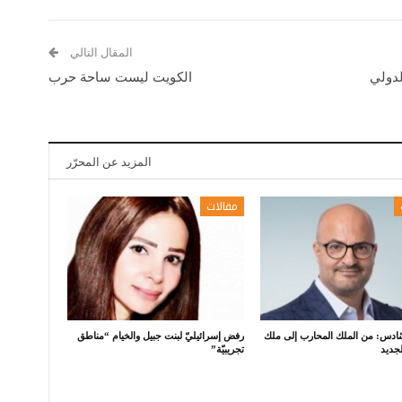
المقال التالي
لدولي
الكويت ليست ساحة حرب
المزيد عن المحرّر
مقالات
سّادس: من الملك المحارب إلى ملك
رفض إسرائيليّ لبنت جبيل والخيام “مناطق
جديد
تجريبيّة”