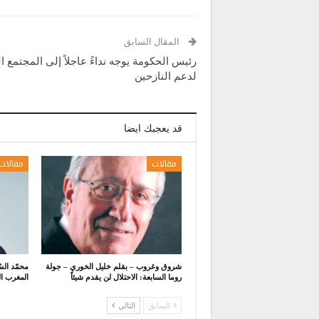
المقال السابق
رئيس الحكومة يوجه نداءً عاجلاً إلى المجتمع ا
لدعم النازحين
قد يعجبك ايضا
مقالات
مقالات
شروق وغروب – بقلم خليل الخوري – جولة
محمّد ال
روما السابعة: الاحتلال لن يقدم شيئاً
المغرب ال
السابق
التالي