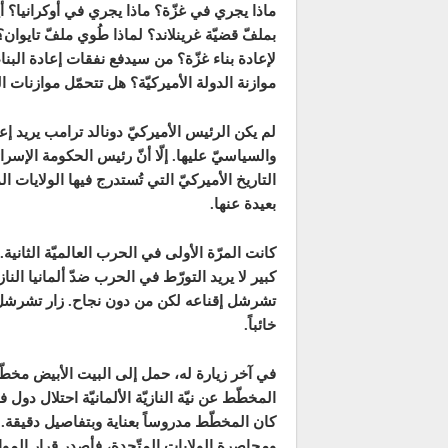
ماذا يجري في غزّة؟ ماذا يجري في أوكرانيا؟ أي
بملفّ قضيّة غرينلاند؟ لماذا طُوي ملفّ تايوان
لإعادة بناء غزّة؟ من سيدفع نفقات إعادة البناء
موازنة الدولة الأميركيّة؟ هل تتحمّل موازنات 
لم يكن الرئيس الأميركيّ دونالد ترامب يريد إ
والسياسيّ عليها. إلّا أنّ رئيس الحكومة الإسرائ
التاريخ الأميركيّ التي تُستدرج فيها الولايات
بعيدة عنها.
كانت المرّة الأولى في الحرب العالميّة الثانية
كبير لا يريد التورّط في الحرب ضدّ ألمانيا الن
تشرشل إقناعه لكن من دون نجاح. زار تشرشل ا
خائباً.
في آخر زيارة له، حمل إلى البيت الأبيض مخطّطا
المخطّط عن نيّة النازيّة الألمانيّة احتلال دول
كان المخطّط مدروساً بعناية وبتفاصيل دقيقة.
ومحاصرة الولايات المتّحدة، فأصدر قرار الم