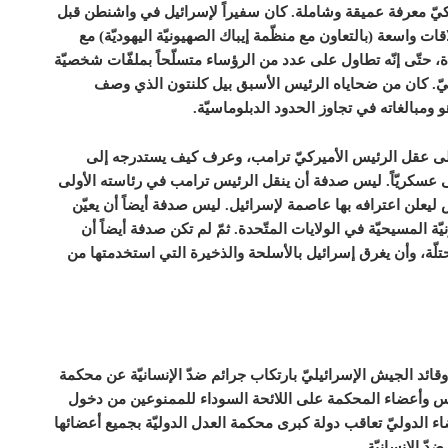
ركيّ معرفة عميقة وشاملة. كان سفيراً لإسرائيل في واشنطن قبل
ات واسعة (بالتعاون مع منظّمة إيباك الصهيونيّة اليهوديّة) مع
ة، حتّى إنّه تطاول على عدد من الرؤساء متسلّحاً بملفّات شخصيّة
سيّ. كان من ضحاياه الرئيس الأسبق بيل كلنتون الذي وصف
ياهو ومبالغاته في تجاوز الحدود الدبلوماسيّة.
إلى عقل الرئيس الأميركيّ ترامب، وعرف كيف يستدرجه إلى
تّى عسكريّاً. ليس صدفة أن ينقل الرئيس ترامب في رئاسته الأولى
 ليعلن اعترافه بها عاصمة لإسرائيل. ليس صدفة أيضاً أن يعيّن
 المسيحيّة في الولايات المتّحدة. ثمّ لم تكن صدفة أيضاً أن
حتلّة، وأن يغرق إسرائيل بالأسلحة والذخيرة التي استخدمتها من
قائد الجيش الإسرائيليّ بارتكاب جرائم ضدّ الإنسانيّة عن محكمة
ئيس وأعضاء المحكمة على اللائحة السوداء للممنوعين من دخول
ضاء الدوليّ تعاقب دولة كبرى محكمة العدل الدوليّة بجميع أعضائها
ّ الإنسانيّة.