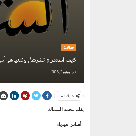
مقالات
كيف استدرج تشرشل ونتنياهو أمير
في
يونيو 2, 2026
شارك المقال
بقلم محمد السماك
«أساس ميديا»