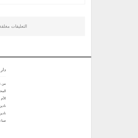
التعليقات مغلق
دار
من ن
المحر
الأم
نادين
نادي
صناع