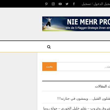
يل الدخول / تسجيل
 المقالات
قتلون القتيل… ويمشون في جنازته!!!
روق وغروب – بقلم خليل الخوري – جولة روما