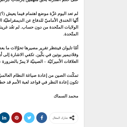
لم تعد اليوم غزّة موضع اهتمام فيما يعيش (؟) أ
أنّها الخندق الأماميّ للدفاع عن الديمقراطيّة ا
الولايات المتّحدة من دون حساب. لم تعُد غرينل
المتّحدة.
أمّا تايوان فينتظر تقرير مصيرها تحوّلات ما 
وفلاديمير بوتين في بكّين. تكفي الاشارة إلى أن
العلاقات الأميركيّة – الصينيّة لا يمرّ بالضرورة 
تمكّنت الصين من إعادة صياغة النظام العالميّ
تكون إعادة النظر في قواعد لعبة الأمم قد خطت 
محمد السماك
شارك المقال