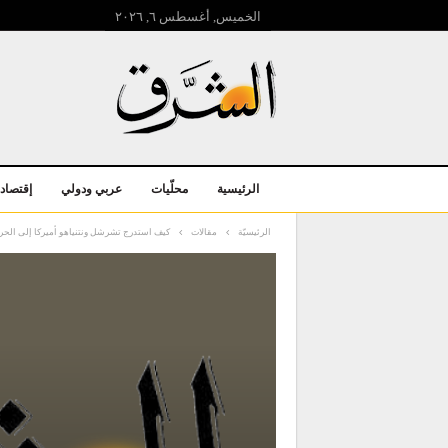
الخميس, أغسطس ٦, ۲۰۲٦
الرئيسية
محلّيات
عربي ودولي
إقتصاد
الرئيسيّة
مقالات
كيف استدرج تشرشل ونتنياهو أميركا إلى الح