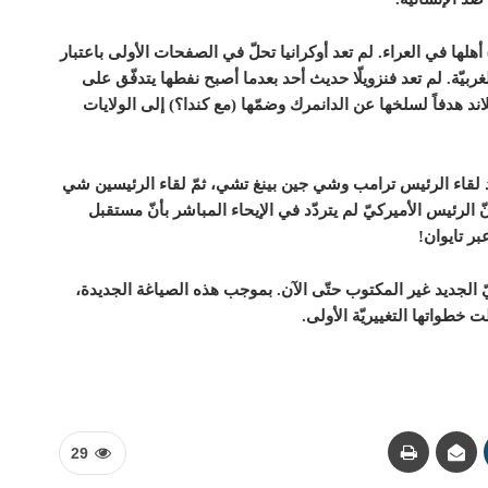
هلها في العراء. لم تعد أوكرانيا تحلّ في الصفحات الأولى باعتبار
لغربيّة. لم تعد فنزويلّا حديث أحد بعدما أصبح نفطها يتدفّق على
اند هدفاً لسلخها عن الدانمرك وضمّها (مع كندا؟) إلى الولايات
بعد لقاء الرئيس ترامب وشي جين بينغ تشي، ثمّ لقاء الرئيسين شي
ّ الرئيس الأميركيّ لم يتردّد في الإيحاء المباشر بأنّ مستقبل
عبر تايوان!
 الجديد غير المكتوب حتّى الآن. بموجب هذه الصياغة الجديدة،
خطواتها التغييريّة الأولى.
29