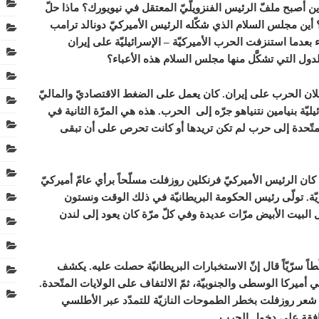
ن أصبح ملفّ الرئيس الفنزويلّيّ المعتقل في نيويورك؟ ماذا حلّ
؟ أين مجلس السلام الذي شكّله الرئيس الأميركيّ دونالد ترامب
 بعدما استنزفت الحرب الأميركيّة – الإسرائيليّة على إيران
الدول التي تشكَّل منها مجلس السلام هذه الأعباء؟
علان الحرب على إيران. كان يعمل على الضغط الاقتصاديّ والماليّ
يليّة بنيامين نتنياهو جرّه إلى الحرب. هذه هي المرّة الثانية في
 المتّحدة إلى حرب لم تكن تريدها أو كانت تحرص على أن تبقى
. كان الرئيس الأميركيّ فرنكلين روزفلت مسلّحاً برأي عامّ أميركيّ
ازيّة. تولّى رئيس الحكومة البريطانيّة في ذلك الوقت ونستون
لبيت الأبيض مرّات عديدة وفي كلّ مرّة كان يعود إلى لندن
ً سرّيّاً قال إنّ الاستخبارات البريطانيّة حصلت عليه. يكشف
 في أميركا الوسطى والجنوبيّة، ثمّ الالتفاف على الولايات المتّحدة.
 شعر روزفلت بخطر الطموحات النازيّة للتمدّد عبر الأطلسي
وافقة على دخول الحرب.