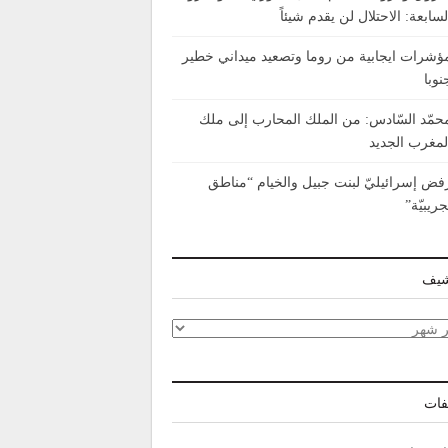
لسابعة: الاحتلال لن يقدم شيئاً
ؤشرات ايجابية من روما وتصعيد ميداني خطير
نوبا
حمّد السّادس: من الملك المحارب إلى ملك
لمغرب الجديد
فض إسرائيليّ لبنت جبيل والخيام “مناطق
جريبيّة”
شيف
شيف
فات