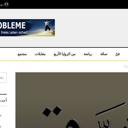
تسج
فنّ
صحّة
رياضة
من الزوايا الأربع
مقابلات
مجتمع
رب؟
أحدث
ي
ش