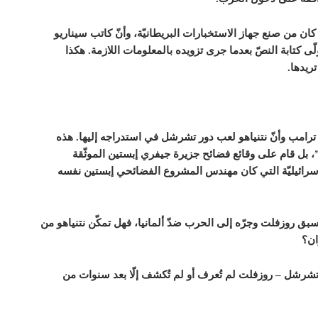
ان من صنع جهاز الاستخبارات البريطانيّة، وأنّ كاتب سيناريو
ى كتابة النصّ بعدما جرى تزويده بالمعلومات اللازمة. هكذا
ريدها.
لد ترامب وأنّ نتنياهو لعب دور تشرشل في استدراجه إليها. هذه
”، بل قام على وقائع فضائح جزيرة جيفري إبستين الموثّقة
إسرائيليّة التي كان مهندس المشروع الفضائحي إبستين نفسه
بق روزفلت وجرّه إلى الحرب ضدّ ألمانيا، فهل تمكّن نتنياهو من
ان؟
رشل – روزفلت لم تُعرف أو لم تُكشف إلّا بعد سنوات من