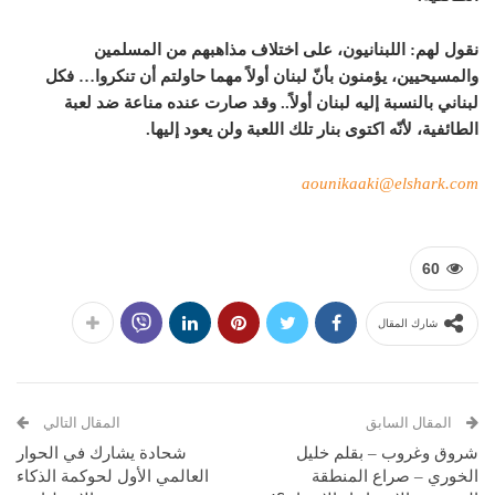
نقول لهم: اللبنانيون، على اختلاف مذاهبهم من المسلمين
والمسيحيين، يؤمنون بأنّ لبنان أولاً مهما حاولتم أن تنكروا… فكل
لبناني بالنسبة إليه لبنان أولاً.. وقد صارت عنده مناعة ضد لعبة
الطائفية، لأنّه اكتوى بنار تلك اللعبة ولن يعود إليها.
aounikaaki@elshark.com
60
شارك المقال
المقال السابق
المقال التالي
شروق وغروب – بقلم خليل
شحادة يشارك في الحوار
الخوري – صراع المنطقة
العالمي الأول لحوكمة الذكاء