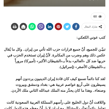
60
شارك المقال
كتب عوني الكعكي:
تبيّـن للجميع، أنّ جميع قرارات حزب الله تأتي من إيران.. وكل ما يُقال
عكس ذلك وهم وضرب من المكابرة. لأنّ إيران تستخدم الحزب في
حربها ضد كل «العالم» بدءاً بـ«الشيطان الأكبر» (أميركا) مروراً
بـ«الشيطان الأصغر» (إسرائيل).
لقد كنا دائماً نسمع كيف كان قادة إيران الدينيون يرددون أنهم
يسيطرون على أربع عواصم عربية هي: بغداد ودمشق وبيروت
وصنعاء.. وهذا ما كان يحذّر منه الملك عبدالله الثاني ملك الأردن.
واللافت أنّ دول الخليج على رأسهم المملكة العربية السعودية كانت
تحاول دائماً تجنّب المشاكل مع إيران لا بل أنّ معظم هذه الدول كانت