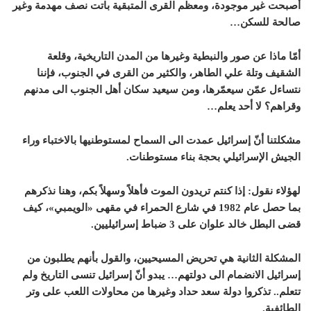
أصبحت غير موجودة، ومعظم القرى المتبقية باتت نصف مهدمة وغير
صالحة للسكن…
أمّا ماذا عن صور والنبطية وغيرها من المدن التاريخية، وقلعة
الشقيف وتلة علي الطاهر، والكثير من القرى في الجنوب، فإننا
نتساءل عمّن سيعمّرها، ومن سيعيد سكان أهل الجنوب الى مدنهم
وقراهم؟ لا أحد يعلم…
مشكلتنا أنّ إسرائيل عمدت الى السماح لمستوطنيها بالاختباء وراء
الجيش الإسرائيلي بحجة بناء مستوطنات.
لهؤلاء نقول: إذا كنتم تريدون الموت فأهلاً وسهلاً بكم، وهنا نذكرهم
بما حصل عام 1982 في شارع الحمراء في مقهى «الويمبي»، كيف
قضى البطل خالد علوان على 3 ضباط إسرائيليين.
المشكلة الثانية هي تحريض المسيحيين، والقول بأنهم يطلبون من
إسرائيل الانضمام الى دولتهم… يبدو أنّ إسرائيل تنسى التاريخ ولم
تتعلم.. تذكروا دولة سعد حداد وغيرها من محاولات اللعب على وتر
الطائفية.