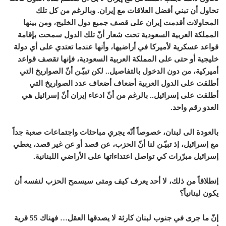
تحاول أن تبني أفضل العلاقات مع إيران. وبالرغم من كل تلك
المحاولات أقدمت إيران على قصف جميع دول الخليج، ومن بينها
المملكة العربية السعودية تحت شعار أنّ تلك الدول سمحت بإقامة
قواعد عسكرية لأميركا في أراضيها، وأنها عندما تعتدي على أي دولة
خليجية أو حتى على المملكة العربية السعودية، فإنها تقصف قواعد
أميركية، من دون الدخول بالتفاصيل.. لكن تبيّـن أنّ الصواريخ التي
أطلقت على الدول العربية أضعاف أضعاف عدد الصواريخ التي
أطلقت على إسرائيل.. بالرغم من أنّ ادعاء إيران أنّ إسرائيل هي
العدو رقم واحد.
بالعودة الى لبنان، خصوصاً أنّه يجري مباحثات واجتماعات صعبة جداً
مع إسرائيل، إذ تبيّـن لنا أنّ الحزب، عن قصد أو عن غير قصد، يعطي
إسرائيل مبرّرات كي تواصل اعتداءاتها على الأراضي اللبنانية.
إنطلاقاً من ذلك، لا أحد يعرف كيف ومتى سيسمح الحزب لنفسه أن
يكون لبنانياً؟
إنّ ما جرى في جنوب لبنان كارثة لا يصدقها العقل… فهناك 55 قرية