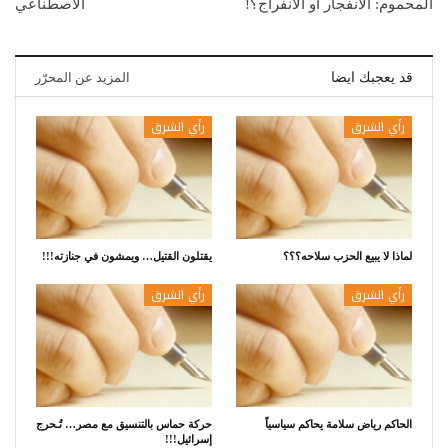
المحموم: الانفجار او الانفراج؟!
الاصطناعي
قد يعجبك ايضا
المزيد عن المحرّر
رأي الشرق
رأي الشرق
لماذا لا يبيع الحزب سلاحه؟؟؟
يقتلون القتيل… ويمشون في جنازته!!!
رأي الشرق
رأي الشرق
الحاكم رياض سلامة يحاكم سياسياً
حركة حماس بالتنسيق مع مصر… تُـحرج
إسرائيل!!!