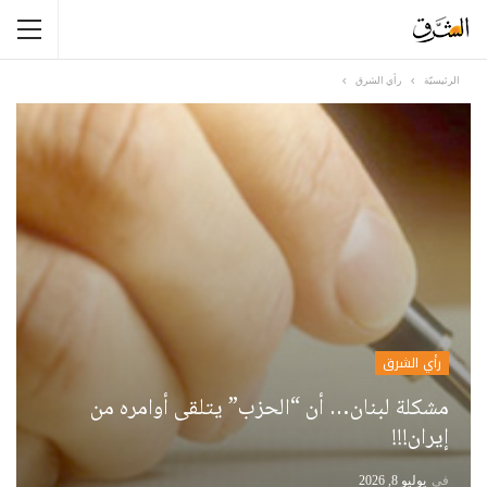
الرئيسيّة
رأي الشرق
رأي الشرق
مشكلة لبنان… أن “الحزب” يتلقى أوامره من
إيران!!!
في
يوليو 8, 2026