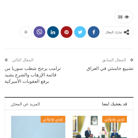
38
شارك المقال
المقال السابق
المقال التالي
تشييع خامنئي في العراق
ترامب يرجح شطب سوريا من
قائمة الإرهاب والشرع يشيد
برفع العقوبات الأميركية
قد يعجبك ايضا
المزيد عن المحرّر
عربي ودولي
عربي ودولي