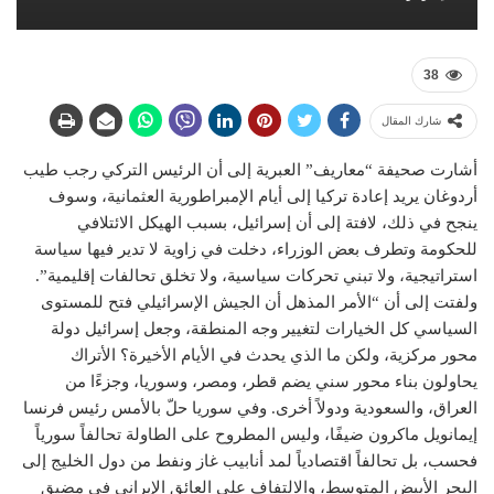
38
شارك المقال
أشارت صحيفة “معاريف” العبرية إلى أن الرئيس التركي رجب طيب
أردوغان يريد إعادة تركيا إلى أيام الإمبراطورية العثمانية، وسوف
ينجح في ذلك، لافتة إلى أن إسرائيل، بسبب الهيكل الائتلافي
للحكومة وتطرف بعض الوزراء، دخلت في زاوية لا تدير فيها سياسة
استراتيجية، ولا تبني تحركات سياسية، ولا تخلق تحالفات إقليمية”.
ولفتت إلى أن “الأمر المذهل أن الجيش الإسرائيلي فتح للمستوى
السياسي كل الخيارات لتغيير وجه المنطقة، وجعل إسرائيل دولة
محور مركزية، ولكن ما الذي يحدث في الأيام الأخيرة؟ الأتراك
يحاولون بناء محور سني يضم قطر، ومصر، وسوريا، وجزءًا من
العراق، والسعودية ودولاً أخرى. وفي سوريا حلّ بالأمس رئيس فرنسا
إيمانويل ماكرون ضيفًا، وليس المطروح على الطاولة تحالفاً سورياً
فحسب، بل تحالفاً اقتصادياً لمد أنابيب غاز ونفط من دول الخليج إلى
البحر الأبيض المتوسط، والالتفاف على العائق الإيراني في مضيق