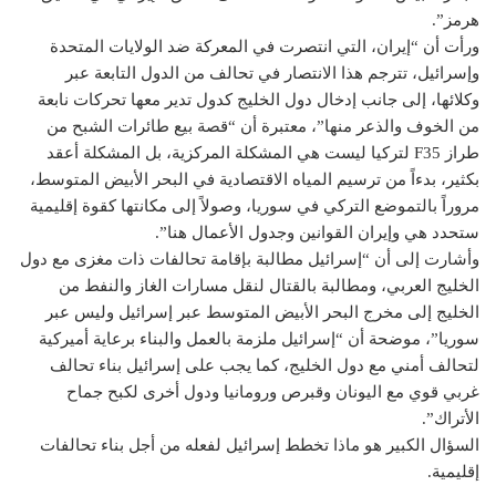
هرمز”.
ورأت أن “إيران، التي انتصرت في المعركة ضد الولايات المتحدة
وإسرائيل، تترجم هذا الانتصار في تحالف من الدول التابعة عبر
وكلائها، إلى جانب إدخال دول الخليج كدول تدير معها تحركات نابعة
من الخوف والذعر منها”، معتبرة أن “قصة بيع طائرات الشبح من
طراز F35 لتركيا ليست هي المشكلة المركزية، بل المشكلة أعقد
بكثير، بدءاً من ترسيم المياه الاقتصادية في البحر الأبيض المتوسط،
مروراً بالتموضع التركي في سوريا، وصولاً إلى مكانتها كقوة إقليمية
ستحدد هي وإيران القوانين وجدول الأعمال هنا”.
وأشارت إلى أن “إسرائيل مطالبة بإقامة تحالفات ذات مغزى مع دول
الخليج العربي، ومطالبة بالقتال لنقل مسارات الغاز والنفط من
الخليج إلى مخرج البحر الأبيض المتوسط عبر إسرائيل وليس عبر
سوريا”، موضحة أن “إسرائيل ملزمة بالعمل والبناء برعاية أميركية
لتحالف أمني مع دول الخليج، كما يجب على إسرائيل بناء تحالف
غربي قوي مع اليونان وقبرص ورومانيا ودول أخرى لكبح جماح
الأتراك”.
السؤال الكبير هو ماذا تخطط إسرائيل لفعله من أجل بناء تحالفات
إقليمية.