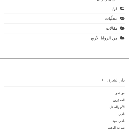
فنّ
محلّيات
مقالات
من الزوايا الأربع
دار الشرق
من نحن
المحرّرين
الأم والطفل
نادين
نادين مود
صناعة الوقت