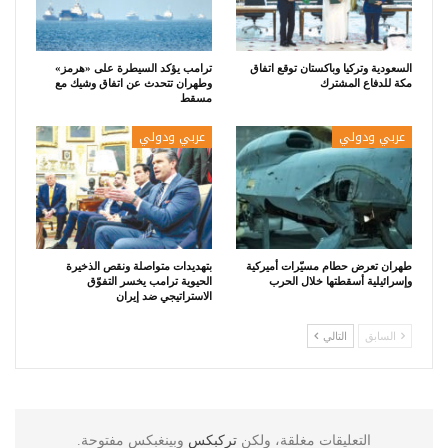
السعودية وتركيا وباكستان توقع اتفاق
ترامب يؤكد السيطرة على «هرمز»
مكة للدفاع المشترك
وطهران تتحدث عن اتفاق وشيك مع
مسقط
عربي ودولي
عربي ودولي
طهران تعرض حطام مسيّرات أميركية
بتهديدات متواصلة ونقص الذخيرة
وإسرائيلية أسقطتها خلال الحرب
الحيوية ترامب يخسر التفوّق
الاستراتيجي ضد إيران
السابق
التالي
التعليقات مغلقة، ولكن
تركبكس
وبينغبكس مفتوحة.