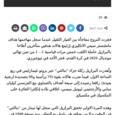
20
شارك المقال
فجرت النروج مفاجأة من العيار الثقيل عندما سجل مهاجمها هداف
مانشستر سيتي الانكليزي إرلينغ هالاند هدفين متأخرين أطاحا
بالبرازيل حاملة اللقب خمس مرات قياسية 2 – 1 من ثمن نهائي
مونديال 2026 في كرة القدم، فجر الأحد في نيوجيرزي.
وأهدرت البرازيل ركلة جزاء “بنالتي” عبر برونو غيمارايس في ربع
الساعة الاول، فيما ضرب هالاند بقوة (79 برأسية و90 بتسديدة ارضية
بعيدة). رافعا رصيده إلى سبعة أهداف بالتساوي مع الفرنسي كيليان
مبابي والأرجنتيني ليونيل ميسي، لتلاقي بلاده إنكلترا الفائزة على
المكسيك في مكسيكو.
وهذه المرة الاولى تخفق البرازيل التي سجل لها نيمار من “بنالتي”
في الوقت بدلا من ضائع، في بلوغ ربع النهائي منذ نسخة 1990 في