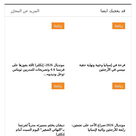
قد يعجبك ايضا
المزيد عن المحرّر
رياضة
رياضة
فرحة في إسبانيا وخيبة ونهاية حقبة
مونديال 2026: إنكلترا ثالثة بفوزها على
ميسي في الأرجنتين
فرنسا 6-4 وتصريحات للمدربين توماس
توخل وديدييه…
رياضة
رياضة
مونديال 2026:صراع الأحد على نجمتين:
ديشان يختتم مسيرته مدرباً لفرنسا
رابعة للأرجنتين وثانية لإسبانيا
بـ”النهائي الصغير” اليوم السبت أمام
إنكلترا