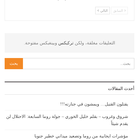
السابق
التالي
التعليقات مغلقة، ولكن
تركبكس
وبينغبكس مفتوحة.
أحدث المقالات
يقتلون القتيل… ويمشون في جنازته!!!
شروق وغروب – بقلم خليل الخوري – جولة روما السابعة: الاحتلال لن
يقدم شيئاً
مؤشرات ايجابية من روما وتصعيد ميداني خطير جنوبا