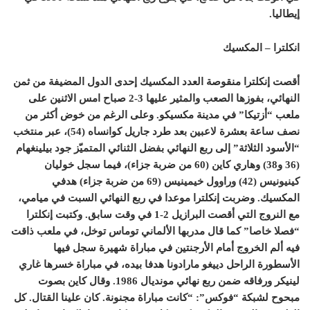
إيطاليا.
انكلترا – المكسيك
أقصت إنكلترا منقوصة العدد المكسيك إحدى الدول المضيفة من ثمن
النهائي، بفوزها الصعب والمثير عليها 3-2 صباح امس الاثنين على
ملعب “أزتيكا” في مدينة مكسيكو. وعلى الرغم من خوض أكثر من
نصف ساعة بعشرة لاعبين بعد طرد جاريل كوانساه (54)، عبر منتخب
“الأسود الثلاثة” إلى ربع النهائي بفضل الثنائي المتميّز جود بيلينغهام
(36 و38) وهاري كاين (60 من ضربة جزاء)، فيما سجل خوليان
كينيونيس (42) وراوول خيمينيس (69 من ضربة جزاء) هدفي
المكسيك. وضربت إنكلترا موعدا في ربع النهائي السبت في ميامي،
مع النروج التي أقصت البرازيل 2-1 في وقت سابق. وكتبت إنكلترا
“فصلا خاصا” كما قال مدربها الألماني توماس توخل، في ملعب ذاقت
فيه ألم الخروج أمام الأرجنتين في مباراة شهيرة سجل فيها
الأسطورة الراحل دييغو مارادونا هدفا بيده، في مباراة خسرها غاري
لينيكر ورفاقه ضمن ربع نهائي مونديال 1986. وقال كاين بصوت
مبحوح لشبكة “فوكس”: “كانت مباراة مجنونة. كان علينا القتال. كل