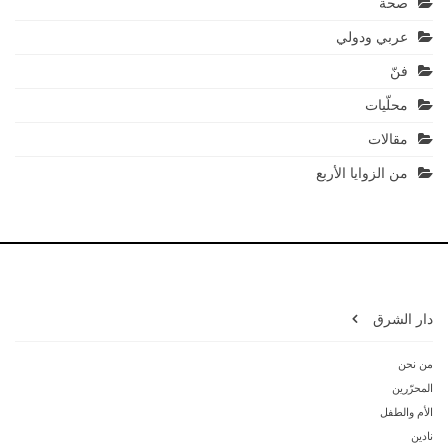
صحة
عربي ودولي
فنّ
محلّيات
مقالات
من الزوايا الأربع
دار الشرق
من نحن
المحرّرين
الأم والطفل
نادين