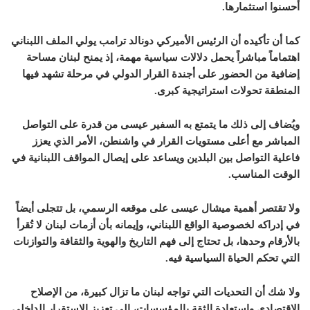
أحسنوا استثمارها.
كما أن تأكيده أن الرئيس الأميركي دونالد ترامب يولي الملف اللبناني
اهتماماً مباشراً يحمل دلالات سياسية مهمة، إذ يمنح لبنان مساحة
إضافية من الحضور على أجندة القرار الدولي في مرحلة تشهد فيها
المنطقة تحولات استراتيجية كبرى.
ويُضاف إلى ذلك ما يتمتع به السفير عيسى من قدرة على التواصل
المباشر مع أعلى مستويات القرار في واشنطن، الأمر الذي يعزز
فاعلية التواصل بين البلدين ويساعد على إيصال المواقف اللبنانية في
الوقت المناسب.
ولا تقتصر أهمية ميشال عيسى على موقعه الرسمي، بل تتجلى أيضاً
في إدراكه لخصوصية الواقع اللبناني، وإيمانه بأن أزمات لبنان لا تُقرأ
بالأرقام وحدها، بل تحتاج إلى فهم التاريخ والهوية والثقافة والتوازنات
التي تحكم الحياة السياسية فيه.
ولا شك أن التحديات التي تواجه لبنان ما تزال كبيرة، من الإصلاح
الاقتصادي واستعادة الثقة بالمؤسسات، إلى تعزيز الاستقرار الداخلي