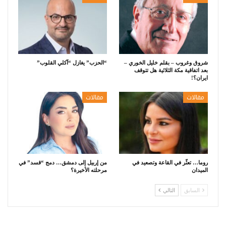
شروق وغروب – بقلم خليل الخوري –
“الحزب” يغازل “آكلي القلوب”
بعد اتفاقية مكة الثلاثية هل تتوقف
ايران؟!
مقالات
مقالات
روما… تعثّر في القاعة وتصعيد في
من إربيل إلى دمشق… دمج “قسد” في
الميدان
مرحلته الأخيرة؟
السابق
التالي