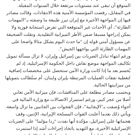
المتوقع أن تبقى عند مستويات مرتفعة خلال السنوات المقبلة.
في المقابل، رفضت المؤسسة الأمنية هذه الانتقادات، وقالت مصادر
فيها إن المواجهة الأخيرة مع إيران تبرز طبيعة ما وصفته بـ”المهمات
الطارئة”، أي الأحداث غير المتوقعة التي تفرض استجابة فورية ولا
يمكن إدراجها مسبقا ضمن الأطر الميزانية التقليدية. ونقلت الصحيفة
عن مسؤول أمني قوله إن “ما حدث اليوم يشكل مثالا واضحا على
المهمات الطارئة التي يواجهها الجيش”.
ورغم انتهاء تبادل الضربات بين إسرائيل وإيران، لا تزال مسألة تمويل
تكاليف المواجهة موضع نقاش داخل الحكومة الإسرائيلية، إذ لم
يُحسم بعد ما إذا كانت وزارة الأمن ستحصل على مخصصات إضافية
لتغطية نفقات العمليات المرتبطة بإيران ولبنان، أم ستُطالب بتمويلها
من ميزانيتها الحالية.
وبحسب مصادر مطلعة على المناقشات، فإن ميزانية الأمن تعاني
أصلا من عجز كبير، ورغم استمرار الاتصالات مع وزارة المالية في
أجواء وُصفت بـ”الإيجابية”، فإن الفجوات بين الجانبين ما تزال واسعة.
ويأتي ذلك بعدما أعلنت القوات المسلحة الإيرانية، الإثنين، وقف
هجماتها على إسرائيل، مؤكدة أنها نفذت “ردا مؤلما” على الضربات
الإسرائيلية الأخيرة، مع التهديد باتخاذ إجراءات أشد إذا استمرت