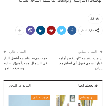
الهجمات الإسرائيلية أو توسعت، بما يشمل الساحة اللبنانية.
22
شارك المقال
المقال السابق
المقال التالي
ترامب: نتنياهو “لن يكون أمامه
«معاريف»: نتانياهو أشعل النار
خيار” سوى قبول أي اتفاق مع
في الشمال مجدداً بتهوّر صادم
إيران
وسندفع الثمن
قد يعجبك ايضا
المزيد عن المحرّر
عربي ودولي
عربي ودولي