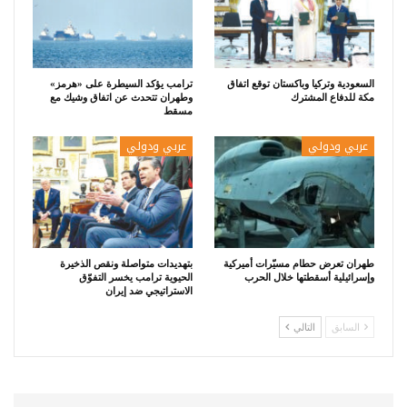
السعودية وتركيا وباكستان توقع اتفاق
ترامب يؤكد السيطرة على «هرمز»
مكة للدفاع المشترك
وطهران تتحدث عن اتفاق وشيك مع
مسقط
عربي ودولي
عربي ودولي
طهران تعرض حطام مسيّرات أميركية
بتهديدات متواصلة ونقص الذخيرة
وإسرائيلية أسقطتها خلال الحرب
الحيوية ترامب يخسر التفوّق
الاستراتيجي ضد إيران
السابق
التالي