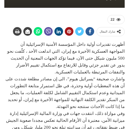
22
شارك المقال
أظهرت تقديرات أولية داخل المؤسسة الأمنية الإسرائيلية أن
المواجهة العسكرية الأخيرة مع إيران، التي اندلعت الأحد ، كلّفت نحو
500 مليون شيكل حتى الآن، فيما تؤكد الجهات المعنية أن الحديث
يدور عن تقدير جزئي وقابل للارتفاع مع استكمال تقييم الأضرار
والنفقات المرتبطة بالعمليات العسكرية.
واشارت صحيفة “يسرائيل هيوم”، الى إن مصادر مطلعة شددت على
أن هذه المعطيات أولية وحذرة، في ظل استمرار متابعة التطورات
الميدانية وعدم استكمال التقييم الشامل لكلفة العمليات، ما يجعل
من المبكر تقدير الكلفة النهائية للمواجهة الأخيرة مع إيران، أو تحديد
ما إذا كانت الأحداث ستتجه نحو التهدئة.
وفي موازاة ذلك، انتقدت جهات في وزارة المالية الإسرائيلية إدارة
ميزانية الأمن، معتبرة أن الأرقام الحالية تعكس مجددا صعوبة الجيش
في ضبط نفقاته، رغم أن ميزانيته تبلغ نحو 200 مليار شيكل، ومن