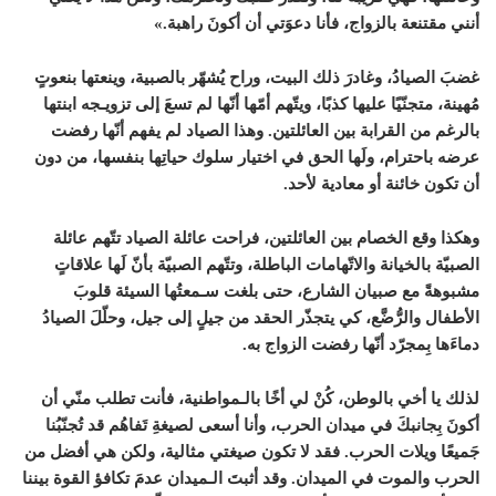
أنني مقتنعة بالزواج، فأنا دعوَتي أن أكونَ راهبة.»
غضبَ الصيادُ، وغادرَ ذلك البيت، وراح يُشهّر بالصبية، وينعتها بنعوتٍ
مُهينة، متجنّيًا عليها كذبًا، ويتّهم أمّها أنّها لم تسعَ إلى تزويـجه ابنتها
بالرغم من القرابة بين العائلتين. وهذا الصياد لم يفهم أنّها رفضت
عرضه باحترام، ولَها الحق في اختيار سلوك حياتِها بنفسها، من دون
أن تكون خائنة أو معادية لأحد.
وهكذا وقع الخصام بين العائلتين، فراحت عائلة الصياد تتّهم عائلة
الصبيّة بالخيانة والاتّهامات الباطلة، وتتّهم الصبيّة بأنّ لَها علاقاتٍ
مشبوهةً مع صبيان الشارع، حتى بلغت سـمعتُها السيئة قلوبَ
الأطفال والرُّضَّع، كي يتجذّر الحقد من جيلٍ إلى جيل، وحلّلَ الصيادُ
دماءَها بِمجرّد أنّها رفضت الزواج به.
لذلك يا أخي بالوطن، كُنْ لي أخًا بالـمواطنية، فأنت تطلب منّي أن
أكونَ بِجانبكَ في ميدان الحرب، وأنا أسعى لصيغةِ تَفاهُم قد تُجنّبُنا
جَميعًا ويلات الحرب. فقد لا تكون صيغتي مثالية، ولكن هي أفضل من
الحرب والموت في الميدان. وقد أثبتَ الـميدان عدمَ تكافؤ القوة بيننا