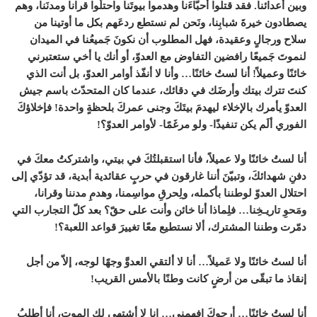
وبين أعدائنا. فقد قتلوا أحبّاءَنا وهدموا بيوتَنا واحتلّوا قرانا ومدنَنا، وهم
يصطادون خيرةَ شبابِنا، ونَحن لم نستطع ردعَهم بكل ما أوتينا من
سلاح ورجالٍ وعقيدة، فهل المطلوب أن نكونَ جَميعُنا في الميدان
لنموتَ جَميعًا رافضين التفاوض مع العدوّ، أو أنك يا أخي ستعتبرني
خائنًا وعميلاً! أنا لستُ خائنًا… وأنا لا أنفّذ أوامر العدوّ، بل أنت الذي
كنتَ تترك بيتك وأرضَك في دقائك، عندما كان المتحدّث باسم جيش
العدوّ يأمرك بالإخلاء ليهدمَ بيتَكَ وجنى عمركَ بلحظةٍ واحدة! فإخلاؤكَ
الفوري ألَم يكن تنفيذًا- ولو مرغَمًا- لأوامر العدوّ؟!
أنا لستُ خائنًا ولا عميلاً، فأنا استقبلتُكَ في بيتي، واشتركتُ معكَ في
دفنِ شهدائكَ، وتبيّنَ أننا غارقون في حربٍ عقائدية أبدية، قد تؤدّي إلى
احتلال العدوّ لوطننا بأكمله، ولِحرقِ مواسِمنا، وهدمِ مدننا وقرانا،
ومَحوِ تاريـخِنا… فلِماذا أنا خائن وأنت على حقّ؟ بعد كلّ التجارب التي
دمّرت وطننا المشترك، ألا نستطيع معًا تغييرَ قواعد اللعبة؟!
أنا لستُ خائنًا ولا عَميلاً… أنا لا ألتقي العدوَّ وجهًا لوجه، إلاّ من أجل
إنقاذ ما تبقّى من أرضٍ كانت وطنًا بالأمس القريب!
أنا لستُ خائنًا… أرجوكَ افهمني… انا لا أشتهي لك الموت، أنا أطلبُ