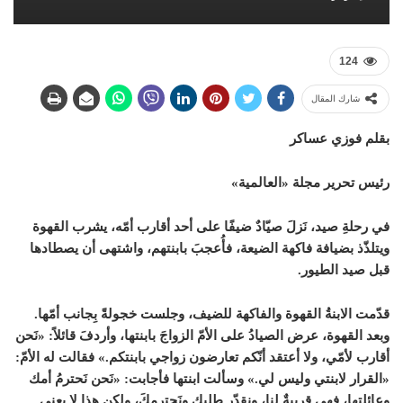
124
شارك المقال
بقلم فوزي عساكر
رئيس تحرير مجلة «العالمية»
في رحلةِ صيد، نَزلَ صيّادٌ ضيفًا على أحد أقارب أمّه، يشرب القهوة
ويتلذّذ بضيافة فاكهة الضيعة، فأُعجبَ بابنتهم، واشتهى أن يصطادها
قبل صيد الطيور.
قدّمت الابنةُ القهوة والفاكهة للضيف، وجلست خجولةً بِجانب أمّها.
وبعد القهوة، عرض الصيادُ على الأمّ الزواجَ بابنتها، وأردفَ قائلاً: «نَحن
أقارب لأمّي، ولا أعتقد أنّكم تعارضون زواجي بابنتكم.» فقالت له الأمّ:
«القرار لابنتي وليس لي.» وسألت ابنتها فأجابت: «نَحن نَحترمُ أمك
وعائلتها، فهي قريبةٌ لنا، ونقدّر طلبك ونَحترمكَ، ولكن هذا لا يعني