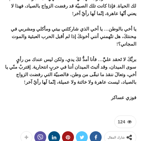
لك الحياة. فإذا كانت تلك الصبيّة قد رفضت الزواج بالصياد، فهذا لا
يعني أنّها عاهرة، إنّما لَها رأيٌ آخر!
يا أخي بالوطن… يا أخي الذي شاركتَني بيتي ومأكلي ومشربي في
مِحنتكَ، هل تتّهمني أنني أخونكَ إذا لم أقبل الحرب العبثية والموت
المجاني؟!
بربِّكَ لا تَحقد عليَّ… فأنا أمدُّ لكَ يدي، ولكن ليس عندك من رأيٍ
سوى الميدان، وقد أثبتَ الميدان أننا في حربٍ انتحارية. إقتربْ منّي يا
أخي، وتعالَ ننقذ ما تبقّى من وطن، فالصبيّة التي رفضت الزواج
بالصياد، ليست عاهرة ولا خائنة ولا عميلة، إنّما لَها رأيٌ آخر!
فوزي عساكر
124
شارك المقال