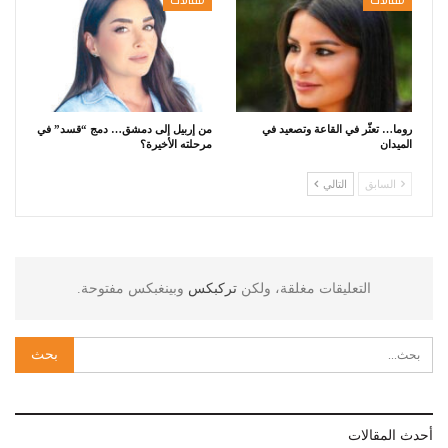
مقالات
مقالات
روما… تعثّر في القاعة وتصعيد في
من إربيل إلى دمشق… دمج “قسد” في
الميدان
مرحلته الأخيرة؟
السابق
التالي
التعليقات مغلقة، ولكن
تركبكس
وبينغبكس مفتوحة.
أحدث المقالات