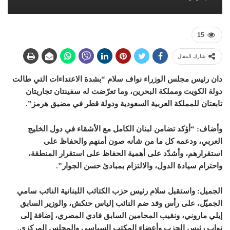
15
شارك المقال
دان رئيس مجلس الوزراء نواف سلام “بشدة الاعتداءات التي طالت
دولة الكويت ومملكة البحرين، وما تعرّضت له سفينتان تجاريتان
تابعتان للمملكة العربية السعودية ودولة قطر في مضيق هرمز”.
وأضاف: “أؤكد تضامن لبنان الكامل مع الأشقاء في دول الخليج
العربي، ودعمه كل ما من شأنه صون أمنهم والحفاظ على
استقرارهم، وأشدّد على أهمية الحفاظ على استقرار المنطقة،
واحترام سيادة الدول، والالتزام بمبادئ حسن الجوار”.
الجميل: واستقبل سلام رئيس حزب الكتائب اللبنانية النائب سامي
الجميّل، على رأس وفد ضم النائب إلياس حنكش، والوزير السابق
إيلي ماروني، ونقيب المحامين السابق فادي المصري، إضافة إلى
نواب رئيس الحزب وأعضاء المكتب السياسي والمجلس المركزي.