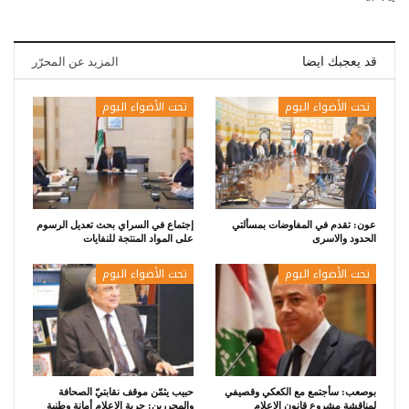
قد يعجبك ايضا
المزيد عن المحرّر
تحت الأضواء اليوم
تحت الأضواء اليوم
عون: تقدم في المفاوضات بمسألتي
إجتماع في السراي بحث تعديل الرسوم
الحدود والاسرى
على المواد المنتجة للنفايات
تحت الأضواء اليوم
تحت الأضواء اليوم
بوصعب: سأجتمع مع الكعكي وقصيفي
حبيب يثمّن موقف نقابتيّ الصحافة
لمناقشة مشروع قانون الإعلام
والمحررين: حرية الإعلام أمانة وطنية