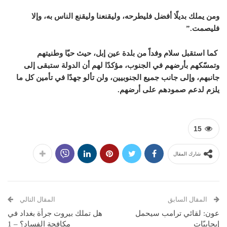
ومن يملك بديلًا أفضل فليطرحه، وليقنعنا وليقنع الناس به، وإلا
فليصمت.”
كما استقبل سلام وفداً من بلدة عين إبل، حيث حيّا وطنيتهم
وتمسّكهم بأرضهم في الجنوب، مؤكدًا لهم أن الدولة ستبقى إلى
جانبهم، وإلى جانب جميع الجنوبيين، ولن تألو جهدًا في تأمين كل ما
يلزم لدعم صمودهم على أرضهم.
15
شارك المقال
المقال السابق
المقال التالي
عون: لقائي ترامب سيحمل
هل تملك بيروت جرأة بغداد في
إيجابيّات
مكافحة الفساد؟ – 1