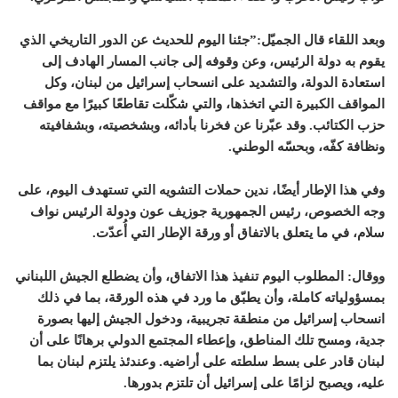
وبعد اللقاء قال الجميّل:”جئنا اليوم للحديث عن الدور التاريخي الذي
يقوم به دولة الرئيس، وعن وقوفه إلى جانب المسار الهادف إلى
استعادة الدولة، والتشديد على انسحاب إسرائيل من لبنان، وكل
المواقف الكبيرة التي اتخذها، والتي شكّلت تقاطعًا كبيرًا مع مواقف
حزب الكتائب. وقد عبّرنا عن فخرنا بأدائه، وبشخصيته، وبشفافيته
ونظافة كفّه، وبحسّه الوطني.
وفي هذا الإطار أيضًا، ندين حملات التشويه التي تستهدف اليوم، على
وجه الخصوص، رئيس الجمهورية جوزيف عون ودولة الرئيس نواف
سلام، في ما يتعلق بالاتفاق أو ورقة الإطار التي أُعدّت.
ووقال: المطلوب اليوم تنفيذ هذا الاتفاق، وأن يضطلع الجيش اللبناني
بمسؤولياته كاملة، وأن يطبّق ما ورد في هذه الورقة، بما في ذلك
انسحاب إسرائيل من منطقة تجريبية، ودخول الجيش إليها بصورة
جدية، ومسح تلك المناطق، وإعطاء المجتمع الدولي برهانًا على أن
لبنان قادر على بسط سلطته على أراضيه. وعندئذ يلتزم لبنان بما
عليه، ويصبح لزامًا على إسرائيل أن تلتزم بدورها.