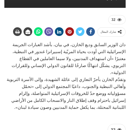
32
شارك المقال
دان الوزير السابق وديع الخازن، في بيان، بأشد العبارات الجريمة
الإسرائيلية التي أودت بحياة المربّية إسبيرانزا غندور في النبطية،
معتبرًا «أن استهداف المدنيين، ولا سيما العاملين في القطاع
التربوي، يشكّل انتهاكًا صارخًا للقانون الدولي الإنساني وللقرارات
الدولية».
وتقدّم الخازن بأحرّ التعازي إلى عائلة الشهيدة، وإلى الأسرة التربوية
وأهالي النبطية والجنوب، داعيًا المجتمع الدولي إلى «تحمّل
مسؤولياته ووضع حدّ للخروقات الإسرائيلية المتواصلة، وإلزام
إسرائيل باحترام وقف إطلاق النار والانسحاب الكامل من الأراضي
اللبنانية المحتلة، بما يكفل حماية المدنيين وصون سيادة لبنان».
32