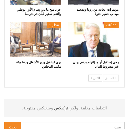
مؤشرات ايجابية من روما وتصعيد
عون منح ماغرو وسام الأرز الوطني
ميداني خطير جنوبا
والتقى سفير لبنان في فرنسا
محلّيات
محلّيات
رجي إستقبل أرنو: إلتزام بدعم دولي
بري استقبل وزير الأشغال ودعا هيئة
غير مشروط للبنان
مكتب المجلس
السابق
التالي
التعليقات مغلقة، ولكن
تركبكس
وبينغبكس مفتوحة.