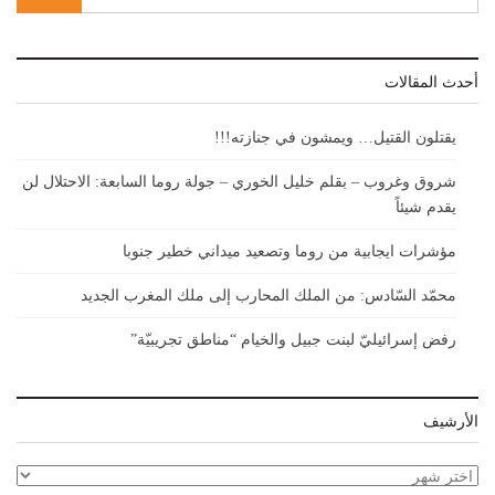
أحدث المقالات
يقتلون القتيل… ويمشون في جنازته!!!
شروق وغروب – بقلم خليل الخوري – جولة روما السابعة: الاحتلال لن
يقدم شيئاً
مؤشرات ايجابية من روما وتصعيد ميداني خطير جنوبا
محمّد السّادس: من الملك المحارب إلى ملك المغرب الجديد
رفض إسرائيليّ لبنت جبيل والخيام “مناطق تجريبيّة”
الأرشيف
الأرشيف