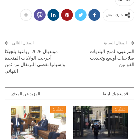
شارك المقال
المقال السابق
المقال التالي
المرعبي: لمنح البلديات
مونديال 2026: رباعية بلجيكا
صلاحيات أوسع وتحديث
أخرجت الولايات المتحدة
القوانين
وإسبانيا تقصي البرتغال من ثمن
النهائي
قد يعجبك ايضا
المزيد عن المحرّر
محلّيات
محلّيات