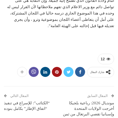
أمام ولادة القانون الذي نطمح إليه جميعا. وإن النقابة هي على
تواصل دائم مع وزير الاعلام الذي تفهم ملاحظاتها لأن القرار ليس له
وحده في هذا الموضوع الجاري درسه حاليا في اللجان المشتركة،
على أمل أن يتعاطى أعضاء اللجان بموضوعية وترو ، وأن يجري
تعديله فيها قبل إحالته على الهيئة العامة”.
12
شارك المقال
المقال السابق
المقال التالي
مونديال 2026: رباعية بلجيكا
“الكتائب”: للإسراع في تنفيذ
أخرجت الولايات المتحدة
“اتفاق الإطار” بكامل بنوده
وإسبانيا تقصي البرتغال من ثمن