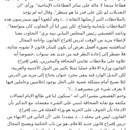
قطاعا منتجا لا عالة على سائر القطاعات الإنتاجية”. ورأى “ان
التعديلات لم تكن على قدر ما هو منتظر”. وقال انه لم يؤخذ
بالملاحظات التي أرسلتها النقابة (…) وقد أبلغونا أنهم سيدرسون هذه
الملاحظات بإيجابية وانفتاح، لكن تبين لنا أن التجاوب كان متواضعا”.
وناشد القصيفي رئيس المجلس النيابي نبيه بري” التجاوب معنا
لإعطاء مزيد من الوقت لدرس إقتراح القانون ،واتاحة المجال
لمناقشته بصورة أفضل بغرض أن يكون للبنان قانون لا تشوبه شائبة،
فلا نضطر إلى إعادة النظر فيه من جديد بعد سنوات ،خصوصا أنه
علاوة على ملاحظات نقابتي الصحافة والمحررين، يلغي إقتراح
القانون وزارة الاعلام عمليا تمثلا بكثير من الدول الأجنبية والعربية،
لكن البديل الوارد فيه يبقى مجرد عنوان يحتاج إلى مزيد من الدرس
لئلا نصبح أمام مشكلة عصية على الحل بوجود إعلاميين وعاملين فيها
لا يعرف شيء عن مصيرهم (…)”.
وختم القصيفي مشيرا الى انه “ستكون لنا في طالع الايام اتصالات
مكثفة مع نقابة الصحافة لنبني على الشيء مقتضاه. مع التذكير بأن
الادعاء بأن الخوف على الحرية هو وراء العجلة في بت إقتراح
القانون، ليس في محله (…)، مشددا على “أن التأني في الانتهاء من
درس إقتراح قانون جديد للاعلام ،هو من باب الحكمة ويفسح المجال