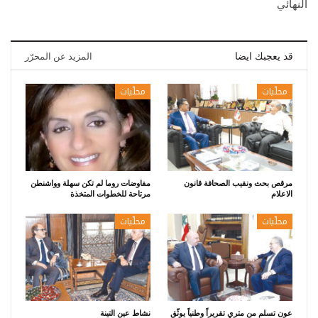
النهائي
قد يعجبك ايضا
المزيد عن المحرّر
محلّيات
محلّيات
مرقص بحث ونقيب الصحافة قانون
مفاوضات روما لم تكن سهلة وواشنطن
الاعلام
مرتاحة للخطوات المتخذة
محلّيات
محلّيات
عون تسلم من متري تقريراً وطنياً يوثّق
نشاط عين التينة