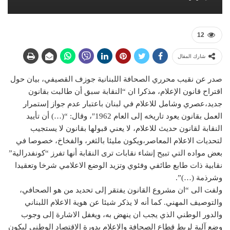
12
شارك المقال
صدر عن نقيب محرري الصحافة اللبنانية جوزف القصيفي، بيان حول
اقتراح قانون الإعلام، مذكرا ان “النقابة سبق أن طالبت بقانون
جديد،عصري وشامل للاعلام في لبنان باعتبار عدم جواز إستمرار
العمل بقانون يعود تاريخه إلى العام 1962″، وقال: “(…) أن تأييد
النقابة لقانون حديث للاعلام، لا يعني قبولها بقانون لا يستجيب
لتحديات الاعلام المعاصر،ويكون مليئا بالثغر، والفخاخ، خصوصا في
بعض مواده التي تبيح إنشاء نقابات ترى النقابة أنها تفرز “كونفدرالية”
نقابية ذات طابع طائفي وفئوي وتزيد الوضع الاعلامي شرخا وتعقيدا
وشرذمة (…)”.
ولفت الى “ان مشروع القانون يفتقر إلى تحديد من هو الصحافي،
والتوصيف المهني. كما أنه لا يذكر شيئا عن هوية الاعلام اللبناني
والدور الوطني الذي يجب ان ينهض به، ويغفل الاشارة إلى وجوب
وضع آلية لربط قطاع الصحافة والاعلام بدورة الاقتصاد الوطني ليكون