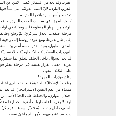
عقود. ولم يعد من الممكن فصل الأمن عن السي
الحرب الباردة لأنّ البيئة الدوليّة التي نشأ فيه
تحتفظ بأسبابها ودوافعها القديمة.
كانت المهمّة في سنوات الحرب الباردة واضحة: رد
الرغم من انهيار المنظومة السوفيتيّة في أواخر 
مرحلة افتقدت العدوّ المركزيّ، ثمّ وسّع وظائفه
إلى إطار يديرها. ومع عودة روسيا إلى واجهة ال
المدى الطويل، وجد الناتو نفسه أمام بيئة اس
التهديدات العسكريّة والتكنولوجيّة والاقتصاديّة و
لم يعد السؤال داخل الحلف يتعلّق بما سيقرّره 
تعريف معنى القرار نفسه، في مرحلة تتغيّر فيه
على التكيّف معها.
إنتاج مبرّرات الوجود؟
هنا تبدأ الإشكاليّة الحقيقيّة. فالناتو الذي اعتا
ممتدّة من عدم اليقين الاستراتيجيّ. لم يعد 
اختلال التوازن، والحفاظ على الحدّ الأدنى من ا
لهذا لا يقرع الحلف أبواب أنقرة باعتبارها مح
الحلف داخل بيئة دوليّة تتغيّر بسرعة. فمع كلّ
يعيد صياغة مفهوم الأمن الجماعيّ نفسه.