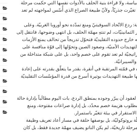
اسة، ولا قراءة بنية الحلف بالأدوات نفسها التي حكمت مرحلة
ا تغيّرت جذريّاً، ولأنّ طبيعة الصراع الذي أُسّس لمواجهته لم تعد
ع الاتّحاد السوفيتيّ ومنع تمدّده نحو أوروبا الغربيّة. وعلى
الثمانينيّات، لم تنتهِ مهمّة الحلف، بل انتهى وضوحها، فانتقل إلى
 خارج حدوده التقليديّة فتحوّل تدريجاً من تحالف يمنع الأزمات
تهديدات الأمنيّة، وصعود الصين وتحوّلها إلى قوّة منافسة على
تراتيجيّة لم تعد تقوم على خصم واحد، بل على شبكة متداخلة من
السيبرانيّة.
في قمّته المرتقبة في أنقرة، بقدر ما يتعلّق بقدرته على إعادة
ا طبيعة التهديدات بوتيرة أسرع من قدرة المؤسّسات التقليديّة
د لعقود أن يبرّر وجوده بمنطق الردع، بات اليوم مطالَباً بإدارة حالة
المطلوب هزيمة خصم محدّد، بل إدارة صراعات مفتوحة، ومنع
لاستقرار في بيئة تتغيّر باستمرار.
طّة بروتوكوليّة، بل بوصفها حلقة في مسار أعاد تعريف وظيفة
 مرحلة تاريخيّة، لم يكن الناتو يضيف مهمّة جديدة فقط، بل كان