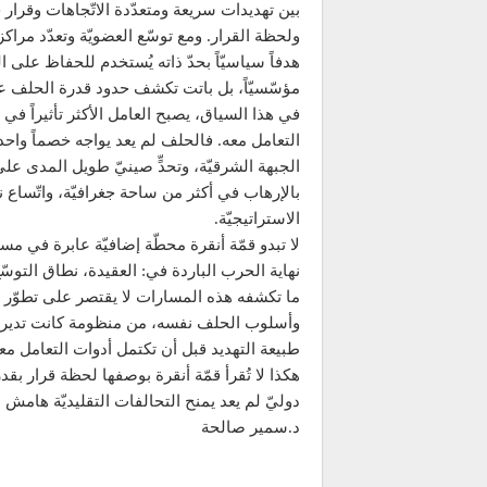
بين تهديدات سريعة ومتعدّدة الاتّجاهات وقرار ج
ولحظة القرار. ومع توسّع العضويّة وتعدّد مراكز ا
هدفاً سياسيّاً بحدّ ذاته يُستخدم للحفاظ على ال
مؤسّسيّاً، بل باتت تكشف حدود قدرة الحلف على
في هذا السياق، يصبح العامل الأكثر تأثيراً في
التعامل معه. فالحلف لم يعد يواجه خصماً واحداً
الجبهة الشرقيّة، وتحدٍّ صينيّ طويل المدى عل
بالإرهاب في أكثر من ساحة جغرافيّة، واتّساع ن
الاستراتيجيّة.
لا تبدو قمّة أنقرة محطّة إضافيّة عابرة في مسا
نهاية الحرب الباردة في: العقيدة، نطاق التوسّع،
ما تكشفه هذه المسارات لا يقتصر على تطوّر
وأسلوب الحلف نفسه، من منظومة كانت تدير توازنا
طبيعة التهديد قبل أن تكتمل أدوات التعامل مع
هكذا لا تُقرأ قمّة أنقرة بوصفها لحظة قرار بقدر
دوليّ لم يعد يمنح التحالفات التقليديّة هامش 
د.سمير صالحة