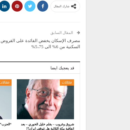
شارك المقال
المقال السابق
مصرف الإسكان يخفض الفائدة على القروض
السكنية من 6% الى 5،75%
قد يعجبك ايضا
مقالات
مقالات
شروق وغروب – بقلم خليل الخوري – بعد
“الحزب” 
اتفاقية مكة الثلاثية هل تتوقف ايران؟!