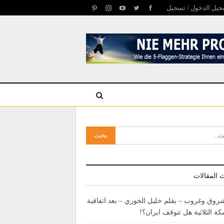
يل الدخول / تسجيل
 المقالات
روق وغروب – بقلم خليل الخوري – بعد اتفاقية
كة الثلاثية هل تتوقف ايران؟!