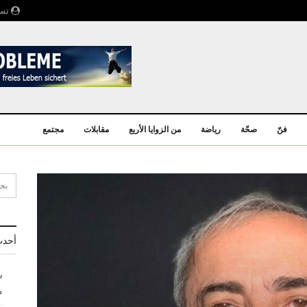
تسج
فنّ
صحّة
رياضة
من الزوايا الأربع
مقابلات
مجتمع
أحدث
ش
م