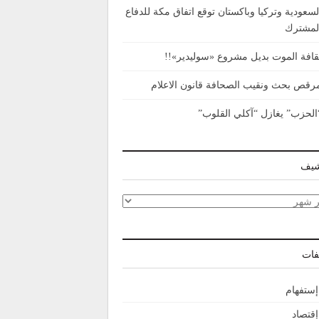
لسعودية وتركيا وباكستان توقع اتفاق مكة للدفاع
لمشترك
قافة الموت بديل مشروع «سوليدير»!!
رقص بحث ونقيب الصحافة قانون الاعلام
الحزب” يغازل “آكلي القلوب”
شيف
شيف
فات
إستفهام
إقتصاد