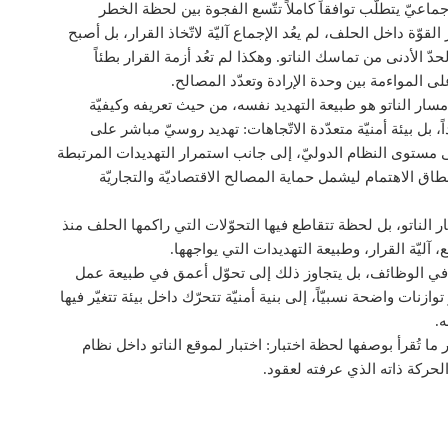
ماعيّ يتطلّب توافقاً كاملاً تتّسع الفجوة بين لحظة الخطر
لقوّة داخل الحلف، لم يعُد الإجماع آليّة لاتّخاذ القرار، بل أصبح
حدّ الأدنى من تماسك الناتو. وهكذا لم تعُد أزمة القرار بطئاً
 المواءمة بين وحدة الإرادة وتعدّد المصالح.
 مسار الناتو هو طبيعة التهديد نفسه، من حيث تعريفه وكيفيّة
، بل بيئة أمنيّة متعدّدة الاتّجاهات: تهديد روسيّ مباشر على
ى مستوى النظام الدوليّ، إلى جانب استمرار التهديدات المرتبطة
طاق الاهتمام ليشمل حماية المصالح الاقتصاديّة والتجاريّة
ر الناتو، بل لحظة تتقاطع فيها التحوّلات التي راكمها الحلف منذ
 آليّة القرار، وطبيعة التهديدات التي يواجهها.
 في الوظائف، بل يتجاوز ذلك إلى تحوّل أعمق في طبيعة عمل
ت واضحة نسبيّاً، إلى بنية أمنيّة تتحرّك داخل بيئة تتغيّر فيها
ه.
 ما تُقرأ بوصفها لحظة اختبار: اختبار لموقع الناتو داخل نظام
الحركة ذاته الذي عرفته لعقود.