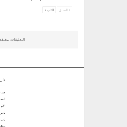
السابق
التالي
التعليقات مغلق
دار
من ن
المحر
الأم
نادين
نادي
صناع