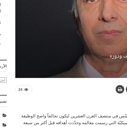
ا
ا
ث
م
“
لف ودوره
الأر
الأر
24
تصني
 أُسّس في منتصف القرن العشرين ليكون تحالفاً واضح الوظيفة
اسيكيّة التي رسمت معالمه وحدّدت أهدافه قبل أكثر من سبعة