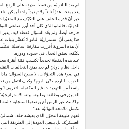
لم يعد الناتو يُقاس فقط بقدرته على الردع ال
يعد يمنحه عدوّاً ثابتاً ولا تهديداً واحداً يمكن بنا
غير أنّ قدرة الحلف على التكيّف مع المتغيّرات 
الدوليّة. فالناتو الذي كان أحد أبرز صانعي التو
خارجه أيضاً. ولم يعُد السؤال فقط: كيف يدير ا
هذا يعني أنّ استمراريّة الناتو لا تُفسَّر بثبات ع
أنّ هذه المرونة أفرزت مفارقة أساسيّة، فكلّم
تكيّفه، تعمّق الجدل في حدوده ودوره.
عند هذه النقطة تحديداً تكتسب قمّة أنقرة معناها
داخل نظام دوليّ لم يعد يمنح التحالفات التقلي
في ضوء هذه التحوّلات، لا يصبح السؤال: ماذا 
الحرب الباردة حتّى اليوم؟ وكيف انتقل من تحا
واسعاً من التهديدات غير المكتملة التعريف؟ و
العميق في وظائفه وطبيعة بيئته الاستراتيجيّة؟
تراكمت عبر الزمن أم بوصفها استجابة دائمة لحا
تكتمل ملامحه النهائيّة بعد؟
لفهم طبيعة التحوّل الذي يعيشه حلف شماليّ الأ
العسكريّة، بل ينبغي العودة إلى الطريقة التي 