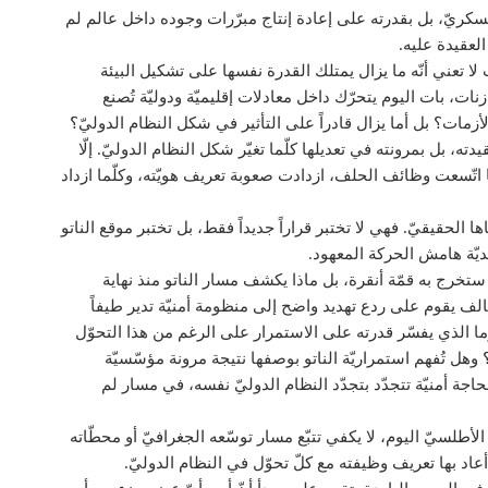
عسكريّ، بل بقدرته على إعادة إنتاج مبرّرات وجوده داخل عالم لم
ء العقيدة عليه.
لا تعني أنّه ما يزال يمتلك القدرة نفسها على تشكيل البيئة
ازنات، بات اليوم يتحرّك داخل معادلات إقليميّة ودوليّة تُصنع
لأزمات؟ بل أما يزال قادراً على التأثير في شكل النظام الدوليّ؟
قيدته، بل بمرونته في تعديلها كلّما تغيّر شكل النظام الدوليّ. إلّا
ا اتّسعت وظائف الحلف، ازدادت صعوبة تعريف هويّته، وكلّما ازداد
 الحقيقيّ. فهي لا تختبر قراراً جديداً فقط، بل تختبر موقع الناتو
ديّة هامش الحركة المعهود.
ستخرج به قمّة أنقرة، بل ماذا يكشف مسار الناتو منذ نهاية
لف يقوم على ردع تهديد واضح إلى منظومة أمنيّة تدير طيفاً
ما الذي يفسّر قدرته على الاستمرار على الرغم من هذا التحوّل
 وهل تُفهم استمراريّة الناتو بوصفها نتيجة مرونة مؤسّسيّة
جة أمنيّة تتجدّد بتجدّد النظام الدوليّ نفسه، في مسار لم
طلسيّ اليوم، لا يكفي تتبّع مسار توسّعه الجغرافيّ أو محطّاته
أعاد بها تعريف وظيفته مع كلّ تحوّل في النظام الدوليّ.