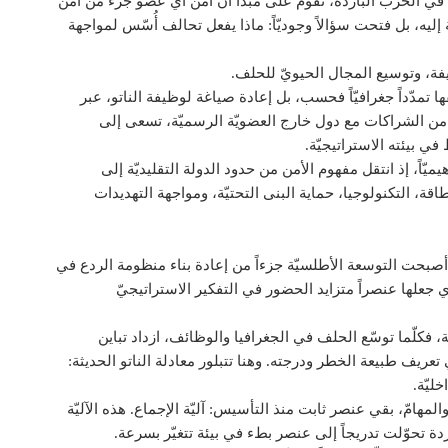
ة ردع جماعيّ في الحرب الباردة، تقوم على مبدأ أنّ أمن أيّ عضو جزء من أمن
ة إليه، بل فتحت سؤالاً وجوديّاً: ماذا يفعل تحالف أُسّس لمواجهة
فة، وتوسيع المجال الحيويّ للحلف.
 تمدّداً جغرافيّاً فحسب، بل إعادة صياغة لوظيفة الناتو، عبر
ة من الشراكات مع دول خارج العضويّة الرسميّة، تسعى إلى
في بيئته الاستراتيجيّة.
يميّاً، إذ انتقل مفهوم الأمن من حدود الدولة التقليديّة إلى
ة، التكنولوجيا، حماية البنى التحتيّة، ومواجهة التهديدات
 عام 2014، ثمّ بصورة أكثر حدّة بعد 2022، أصبحت التوسعة الأطلسيّة جزءاً من إعادة بناء منظومة الردع في
 جعلها عنصراً متزايد الحضور في التفكير الاستراتيجيّ
 فكلّما توسّع الحلف في الجغرافيا والوظائف، ازداد تباين
عريف طبيعة الخطر ودرجته. وهنا تتبلور معادلة الناتو الحديثة:
ليّة.
مهامّ، بقي عنصر ثابت منذ التأسيس: آليّة الإجماع. هذه الآليّة
 تحوّلت تدريجاً إلى عنصر بطء في بيئة تتغيّر بسرعة.