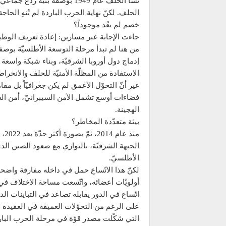
نشأ الحلف عام 1949 بوصفه بني
الحلف. لكنّ نهاية الحرب الباردة لم تُنهِ الحاج
خصم لم يعُد موجوداً؟
جاءت الإجابة عبر مسارين: إعادة تعريف الوظي
من هنا لم تبدأ مرحلة التوسعة الأطلسيّة بوصفها
إدماج دول أوروبا الشرقيّة، وبناء شبكة واسع
الاستفادة من المظلّة الأمنيّة للحلف والانخراط 
غير أنّ التحوّل الأعمق لم يكن جغرافيّاً بل مفاه
فضاءات أوسع تشمل الأمن السيبرانيّ، أمن الطاق
الهجينة.
بيئة متعدّدة المخاطر؟
منذ
الجبهة الشرقيّة، بالتوازي مع صعود الصين الذي
الأطلسيّ.
لكنّ هذا الاتّساع حمل في داخله مفارقة واضحة،
أولويّات أعضائه، واتّسعت مساحة الاختلاف في ت
اتّساع في الدور يقابله تصاعد في التباينات الداخ
على الرغم من التحوّلات العميقة في العقيدة وال
التي شكّلت مصدر قوّة في مرحلة الحرب الباردة