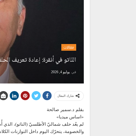
مقالات
النّاتو في أنقرة: إعادة تعريف الح
في
يوليو 4, 2026
شارك المقال
بقلم د.سمير صالحة
«اساس ميديا»
لم يعُد حلف شماليّ الأطلسيّ (الناتو)، الذي
والخصومة، يتحرّك اليوم داخل التوازنات الكل