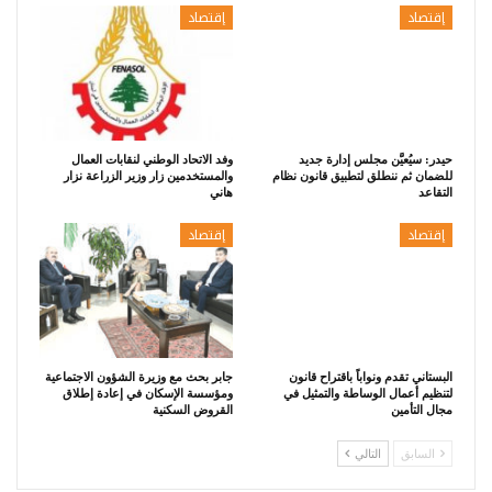
إقتصاد
إقتصاد
حيدر: سيُعيَّن مجلس إدارة جديد
وفد الاتحاد الوطني لنقابات العمال
للضمان ثم ننطلق لتطبيق قانون نظام
والمستخدمين زار وزير الزراعة نزار
التقاعد
هاني
إقتصاد
إقتصاد
البستاني تقدم ونواباً باقتراح قانون
جابر بحث مع وزيرة الشؤون الاجتماعية
لتنظيم أعمال الوساطة والتمثيل في
ومؤسسة الإسكان في إعادة إطلاق
مجال التأمين
القروض السكنية
السابق
التالي