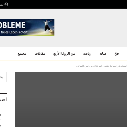
تسج
فنّ
صحّة
رياضة
من الزوايا الأربع
مقابلات
مجتمع
أحدث
ي
ش