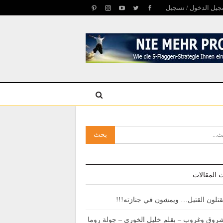
يل الدخول / تسجيل
 المقالات
قتلون القتيل… ويمشون في جنازته!!!
روق وغروب – بقلم خليل الخوري – جولة روما