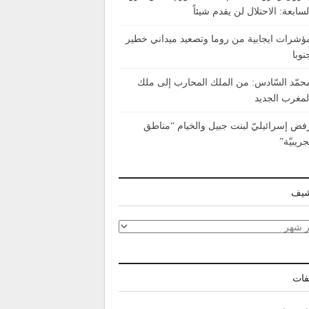
لسابعة: الاحتلال لن يقدم شيئاً
ؤشرات ايجابية من روما وتصعيد ميداني خطير
نوبا
حمّد السّادس: من الملك المحارب إلى ملك
لمغرب الجديد
فض إسرائيليّ لبنت جبيل والخيام “مناطق
جريبيّة”
شيف
شيف
فات