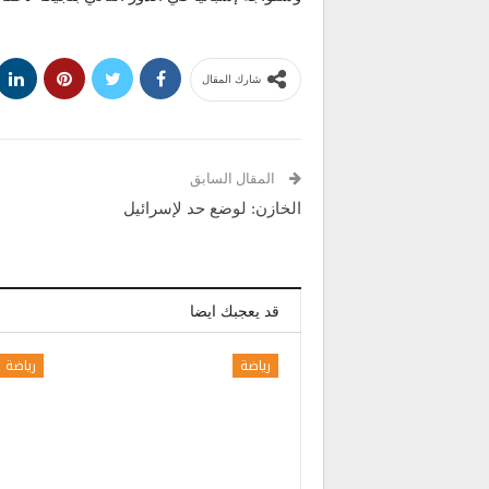
شارك المقال
المقال السابق
الخازن: لوضع حد لإسرائيل
قد يعجبك ايضا
رياضة
رياضة