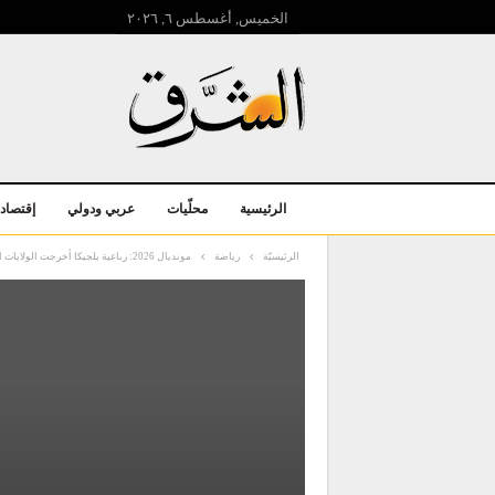
الخميس, أغسطس ٦, ۲۰۲٦
الرئيسية
محلّيات
عربي ودولي
إقتصاد
الرئيسيّة
رياضة
مونديال 2026: رباعية بلجيكا أخرجت الولايات المتحدة وإسبانيا تقصي البرتغال من ثمن النهائي