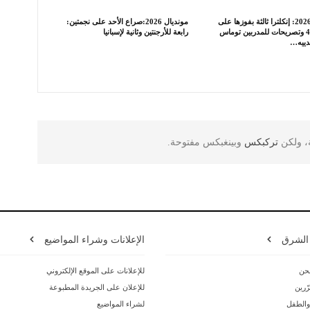
مونديال 2026: إنكلترا ثالثة بفوزها على
مونديال 2026:صراع الأحد على نجمتين:
فرنسا 6-4 وتصريحات للمدربين توماس
رابعة للأرجنتين وثانية لإسبانيا
دييه…
ة، ولكن
تركبكس
وبينغبكس مفتوحة.
 الشرق
الإعلانات وشراء المواضيع
حن
للإعلانات على الموقع الإلكتروني
ّرين
للإعلان على الجريدة المطبوعة
 والطفل
لشراء المواضيع