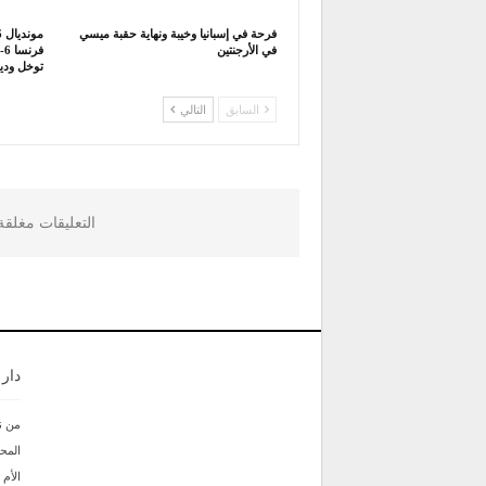
فرحة في إسبانيا وخيبة ونهاية حقبة ميسي
في الأرجنتين
توخل ودي
السابق
التالي
التعليقات مغلق
دار
من ن
المحر
الأم