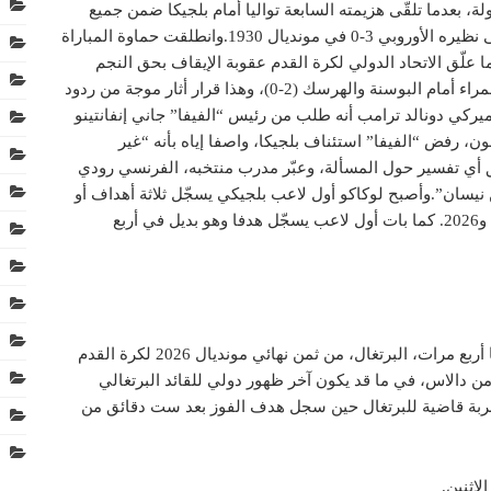
 بعدما تلقّى هزيمته السابعة تواليا أمام بلجيكا ضمن جميع
المسابقات، وذلك منذ فوزه الأول والوحيد على نظيره الأوروبي 3-0 في مونديال 1930. وانطلقت حماوة المباراة
علّق الاتحاد الدولي لكرة القدم عقوبة الإيقاف بحق النجم
الأميركي فولارين بالوغون الذي تلقّى بطاقة حمراء أمام البوسنة والهرسك (2-0)، وهذا قرار أثار موجة من ردود
ميركي دونالد ترامب أنه طلب من رئيس “الفيفا” جاني إنفانتينو
ن، رفض “الفيفا” استئناف بلجيكا، واصفا إياه بأنه “غير
تلق أي تفسير حول المسألة، وعبّر مدرب منتخبه، الفرنسي رودي
نيسان”. وأصبح لوكاكو أول لاعب بلجيكي يسجّل ثلاثة أهداف أو
أكثر في أكثر من نسخة من كأس العالم (2018 و2026. كما بات أول لاعب يسجّل هدفا وهو بديل في أربع
وأقصت إسبانيا بطلة العالم 2010 وبطلة أوروبا أربع مرات، البرتغال، من ثمن نهائي مونديال 2026 لكرة القدم
، بالقرب من دالاس، في ما قد يكون آخر ظهور دولي للقائد البرتغالي
و ضربة قاضية للبرتغال حين سجل هدف الفوز بعد ست دقائق من
لإثنين.