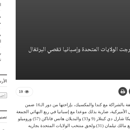
ا
م
ج
م
ا
بلجيكا أخرجت الولايات المتحدة وإسبانيا تقصي البرتغال
ر
ت
الأر
19
الأر
أحبطت بلجيكا طموح الولايات المتحدة المضيفة بالشراكة مع كندا والمكسيك، بإزاحتها من دور الـ16 ضمن
دم 4-1 في مدينة سياتل الأميركية، ضاربة بذلك موعدا مع إسبانيا في ربع النهائي الجمعة
تصني
في إنغلوود (لوس أنجليس). وسجّل أهداف بلجيكا شارل دي كيتلار (9 و33) والبديلان هانس فاناكن (57) وروميلو
لوكاكو (90+3)، مقابل هدف أميركي حمل توقيع مالك تيلمان (31). ولحق منتخب الولايات المتحدة بجاريه