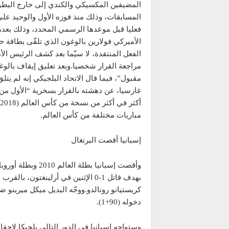
المضيفين المكسيكي والكندي إلى خارج البطولة،
فعليا قبل موعدها الرسمي المحدد، وذلك بعدما 
الفعل المنتقدة، لا سيّما بعد كشف الرئيس الأ
مراجعة القرار شخصيا. وبعد تعليق إيقاف بالوغو
مقبول”، فيما قال الاتحاد البلجيكي إنه لم ي
غارسيا، عن دهشته بالقرار بسخرية “الأول من 
مباريات مختلفة من كأس العالم.
إسبانيا أقصت البرتغال
بهدف قاتل 1-0 الإثنين في أرلينغتون
كريستيانو رونالدو. ووجّه البديل ميكل ميرين
دخوله (90+1).
وستواجه إسبانيا في الدور التالي بلجيكا لاحقا ا