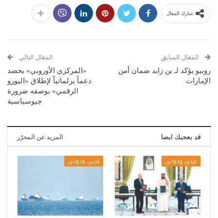
شارك المقال
المقال السابق
المقال التالي
روبيو يؤكد لـ بن زايد ضمان أمن
«المركزي الأوروبي» يحصد
الإمارات
دعماً برلمانياً لإطلاق «اليورو
الرقمي» بوصفه ضرورة
جيوسياسية
قد يعجبك ايضا
المزيد عن المحرّر
عربي ودولي
عربي ودولي