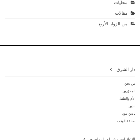
محلّيات
مقالات
من الزوايا الأربع
دار الشرق
من نحن
المحرّرين
الأم والطفل
نادين
نادين مود
صناعة الوقت
الإعلانات وشراء المواضيع