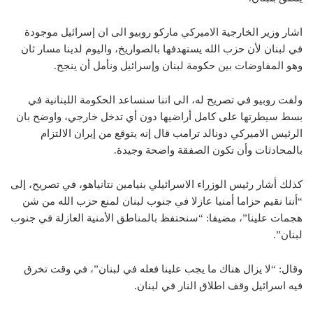
اشار وزير الخارجية الاميركي ​ماركو روبيو​ الى ان إسرائيل موجودة
في لبنان لأن حزب الله يستهدفها بالصواريخ، واليوم لدينا مسار ثان
وهو المفاوضات بين حكومة لبنان وإسرائيل ونأمل أن ينجح.
ولفت روبيو في تصريح له، الى اننا سنساعد الحكومة اللبنانية في
بسط سيطرتها على كامل أراضيها دون أي تدخل خارجي، واوضح بان
الرئيس الاميركي ​دونالد ترامب​ قال إنه يتوقع من إيران الالتزام
بالمحادثات وأن تكون الصفقة واضحة وجيدة.
كذلك أشار رئيس الوزراء الاسرائيلي ​بنيامين نتانياهو​، في تصريح، إلى
“أننا نقيم حزاما أمنيا عازلا في جنوب ​لبنان​ لمنع حزب الله من شن
هجمات علينا”، مضيفا: “سنحتفظ بالمناطق الأمنية العازلة في جنوب
لبنان”.
وقال: “لا يزال هناك ما يجب علينا فعله في لبنان”، في وقت تخرق
فيه اسرائيل وقف اطلاق النار في لبنان.