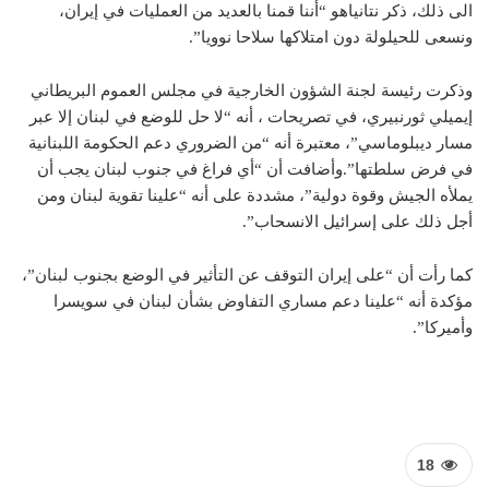
الى ذلك، ذكر نتانياهو “أننا قمنا بالعديد من العمليات في إيران،
ونسعى للحيلولة دون امتلاكها سلاحا نوويا”.
وذكرت رئيسة لجنة الشؤون الخارجية في مجلس العموم البريطاني ​
إيميلي ثورنبيري​، في تصريحات ، أنه “لا حل للوضع في لبنان إلا عبر
مسار ديبلوماسي”، معتبرة أنه “من الضروري دعم الحكومة اللبنانية
في فرض سلطتها”.وأضافت أن “أي فراغ في جنوب لبنان يجب أن
يملأه الجيش وقوة دولية”، مشددة على أنه “علينا تقوية لبنان ومن
أجل ذلك على إسرائيل الانسحاب”.
كما رأت أن “على إيران التوقف عن التأثير في الوضع بجنوب لبنان”،
مؤكدة أنه “علينا دعم مساري التفاوض بشأن لبنان في سويسرا
وأميركا”.
18