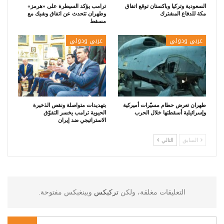
السعودية وتركيا وباكستان توقع اتفاق
ترامب يؤكد السيطرة على «هرمز»
مكة للدفاع المشترك
وطهران تتحدث عن اتفاق وشيك مع
مسقط
عربي ودولي
عربي ودولي
طهران تعرض حطام مسيّرات أميركية
بتهديدات متواصلة ونقص الذخيرة
وإسرائيلية أسقطتها خلال الحرب
الحيوية ترامب يخسر التفوّق
الاستراتيجي ضد إيران
السابق
التالي
التعليقات مغلقة، ولكن
تركبكس
وبينغبكس مفتوحة.