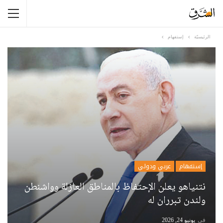
الرئيسيّة
إستفهام
إستفهام
عربي ودولي
نتنياهو يعلن الإحتفاظ بالمناطق العازلة وواشنطن
ولندن تبرران له
في
يونيو 24, 2026